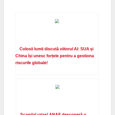
Colosii lumii discută viitorul AI: SUA și
China își unesc forțele pentru a gestiona
riscurile globale!
Scandal uriaș! ANAF descoperă o