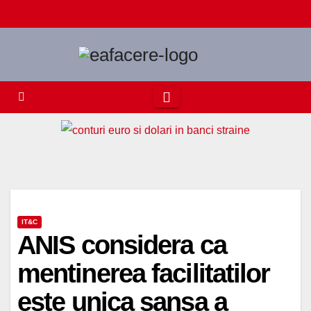
Skip
to
content
IT&C
ANIS considera ca
mentinerea facilitatilor
este unica sansa a