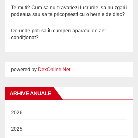
Te muti? Cum sa nu-ti avariezi lucrurile, sa nu zgarii
podeaua sau sa te pricopsesti cu o hernie de disc?
De unde poți să îți cumperi aparatul de aer
condiționat?
powered by
DexOnline.Net
ARHIVE ANUALE
2026
2025