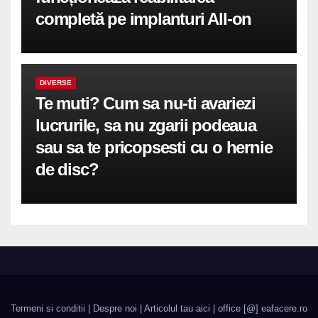
completă pe implanturi All-on
DIVERSE
Te muti? Cum sa nu-ti avariezi
lucrurile, sa nu zgarii podeaua
sau sa te pricopsesti cu o hernie
de disc?
Termeni si conditii
|
Despre noi
|
Articolul tau aici
| office [@] eafacere.ro