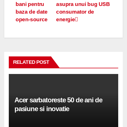
bani pentru
asupra unui bug USB
în
baza de date
consumator de
articole
open-source
energie
RELATED POST
Acer sarbatoreste 50 de ani de
pasiune si inovatie