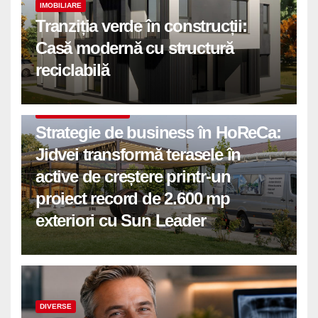
IMOBILIARE
Tranziția verde în construcții:
Casă modernă cu structură
reciclabilă
COMUNICATE DE PRESA
Strategie de business în HoReCa:
Jidvei transformă terasele în
active de creștere printr-un
proiect record de 2.600 mp
exteriori cu Sun Leader
DIVERSE