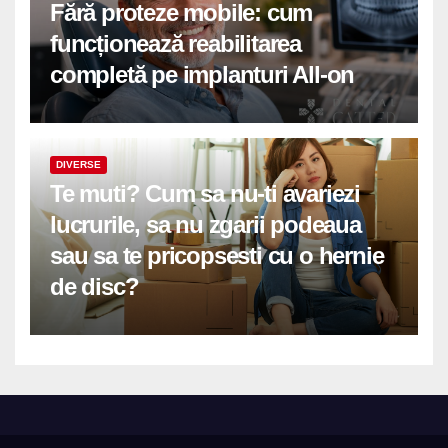
Fără proteze mobile: cum
funcționează reabilitarea
completă pe implanturi All-on
DIVERSE
Te muti? Cum sa nu-ti avariezi
lucrurile, sa nu zgarii podeaua
sau sa te pricopsesti cu o hernie
de disc?