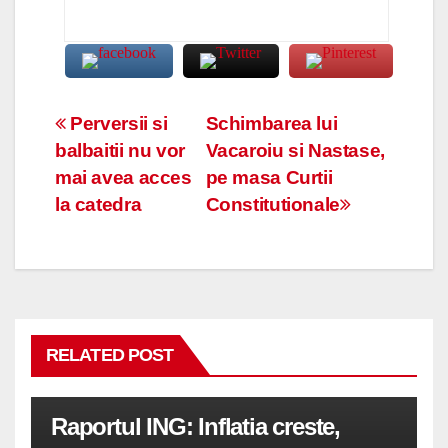
Navigare
Perversii si
Schimbarea lui
balbaitii nu vor
Vacaroiu si Nastase,
în
mai avea acces
pe masa Curtii
articole
la catedra
Constitutionale
RELATED POST
Raportul ING: Inflatia creste,