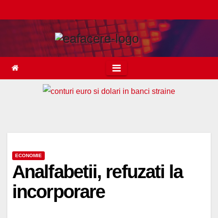
Skip
to
content
ECONOMIE
Analfabetii, refuzati la
incorporare