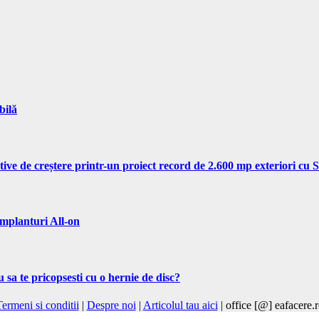
bilă
tive de creștere printr-un proiect record de 2.600 mp exteriori cu
implanturi All-on
 sa te pricopsesti cu o hernie de disc?
ermeni si conditii
|
Despre noi
|
Articolul tau aici
| office [@] eafacere.