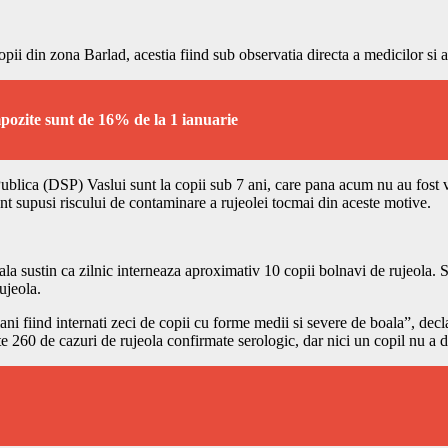
pii din zona Barlad, acestia fiind sub observatia directa a medicilor si a
pozite sunt de 16% de la 1 ianuarie
 Publica (DSP) Vaslui sunt la copii sub 7 ani, care pana acum nu au fost v
nt supusi riscului de contaminare a rujeolei tocmai din aceste motive.
la sustin ca zilnic interneaza aproximativ 10 copii bolnavi de rujeola. Si
ujeola.
ni fiind internati zeci de copii cu forme medii si severe de boala”, decl
e 260 de cazuri de rujeola confirmate serologic, dar nici un copil nu a d