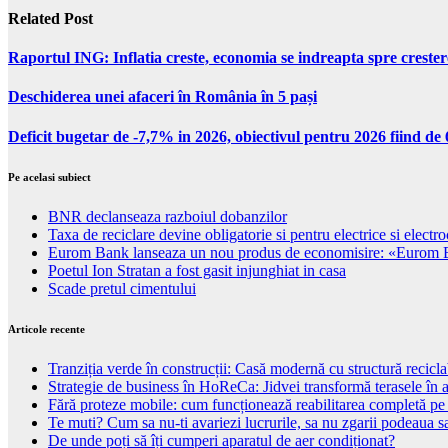
Related Post
Raportul ING: Inflatia creste, economia se indreapta spre creste
Deschiderea unei afaceri în România în 5 pași
Deficit bugetar de -7,7% in 2026, obiectivul pentru 2026 fiind d
Pe acelasi subiect
BNR declanseaza razboiul dobanzilor
Taxa de reciclare devine obligatorie si pentru electrice si electr
Eurom Bank lanseaza un nou produs de economisire: «Eurom 
Poetul Ion Stratan a fost gasit injunghiat in casa
Scade pretul cimentului
Articole recente
Tranziția verde în construcții: Casă modernă cu structură recicla
Strategie de business în HoReCa: Jidvei transformă terasele în a
Fără proteze mobile: cum funcționează reabilitarea completă pe
Te muti? Cum sa nu-ti avariezi lucrurile, sa nu zgarii podeaua sa
De unde poți să îți cumperi aparatul de aer condiționat?