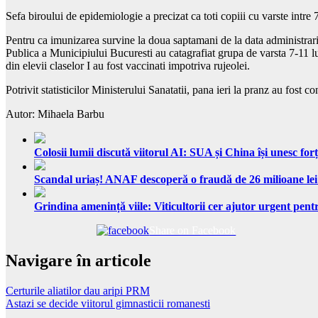
Sefa biroului de epidemiologie a precizat ca toti copiii cu varste intre
Pentru ca imunizarea survine la doua saptamani de la data administrarii v
Publica a Municipiului Bucuresti au catagrafiat grupa de varsta 7-11 lu
din elevii claselor I au fost vaccinati impotriva rujeolei.
Potrivit statisticilor Ministerului Sanatatii, pana ieri la pranz au fos
Autor: Mihaela Barbu
Colosii lumii discută viitorul AI: SUA și China își unesc forț
Scandal uriaș! ANAF descoperă o fraudă de 26 milioane lei
Grindina amenință viile: Viticultorii cer ajutor urgent pentr
Share on Facebook
Navigare în articole
Certurile aliatilor dau aripi PRM
Astazi se decide viitorul gimnasticii romanesti