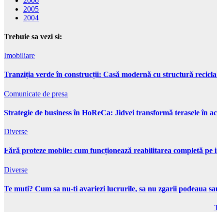
2006
2005
2004
Trebuie sa vezi si:
Imobiliare
Tranziția verde în construcții: Casă modernă cu structură recicla
Comunicate de presa
Strategie de business în HoReCa: Jidvei transformă terasele în ac
Diverse
Fără proteze mobile: cum funcționează reabilitarea completă pe 
Diverse
Te muti? Cum sa nu-ti avariezi lucrurile, sa nu zgarii podeaua sau
T