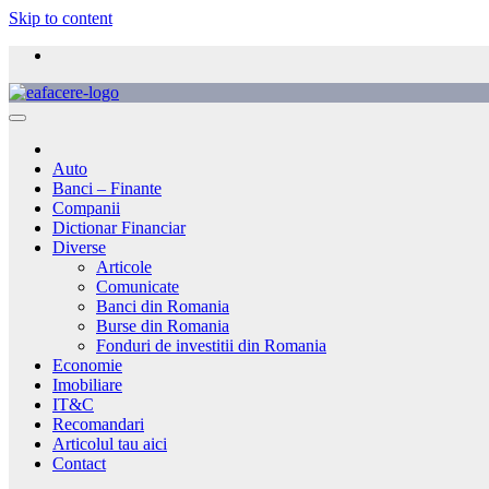
Skip to content
Auto
Banci – Finante
Companii
Dictionar Financiar
Diverse
Articole
Comunicate
Banci din Romania
Burse din Romania
Fonduri de investitii din Romania
Economie
Imobiliare
IT&C
Recomandari
Articolul tau aici
Contact