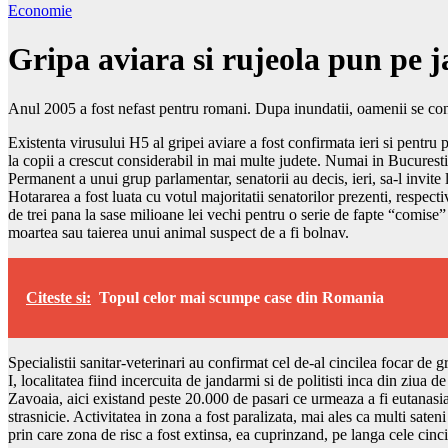
Economie
Gripa aviara si rujeola pun pe ja
Anul 2005 a fost nefast pentru romani. Dupa inundatii, oamenii se con
Existenta virusului H5 al gripei aviare a fost confirmata ieri si pentru
la copii a crescut considerabil in mai multe judete. Numai in Bucuresti,
Permanent a unui grup parlamentar, senatorii au decis, ieri, sa-l invite
Hotararea a fost luata cu votul majoritatii senatorilor prezenti, respec
de trei pana la sase milioane lei vechi pentru o serie de fapte “comise”
moartea sau taierea unui animal suspect de a fi bolnav.
Citeste si:
Topul celor mai scumpe case din Romania
Specialistii sanitar-veterinari au confirmat cel de-al cincilea focar de
I, localitatea fiind incercuita de jandarmi si de politisti inca din ziua
Zavoaia, aici existand peste 20.000 de pasari ce urmeaza a fi eutanasia
strasnicie. Activitatea in zona a fost paralizata, mai ales ca multi sate
prin care zona de risc a fost extinsa, ea cuprinzand, pe langa cele cinci