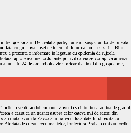
in trei gospodarii. De cealalta parte, numarul suspiciunilor de rujeola
nd fata cu greu avalansei de internari. In urma unei sesizari la Biroul
pentru a prezenta o informare in legatura cu epidemia de rujeola.
 a hotarat aprobarea unei ordonante potrivit careia se vor aplica amenzi
e nu anunta in 24 de ore imbolnavirea oricarui animal din gospodarie,
 Ciocile, a venit randul comunei Zavoaia sa intre in carantina de gradul
 Vestea a cazut ca un trasnet asupra celor cateva mii de sateni din
s-au mutat acum la Zavoaia, intrarea in localitate fiind pazita cu
 lor. Alertata de cursul evenimentelor, Prefectura Braila a emis un ordin