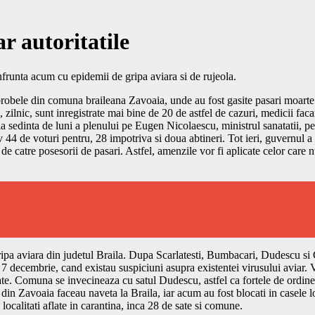
r autoritatile
frunta acum cu epidemii de gripa aviara si de rujeola.
 probele din comuna braileana Zavoaia, unde au fost gasite pasari moarte 
 zilnic, sunt inregistrate mai bine de 20 de astfel de cazuri, medicii faca
 la sedinta de luni a plenului pe Eugen Nicolaescu, ministrul sanatatii, 
tiv 44 de voturi pentru, 28 impotriva si doua abtineri. Tot ieri, guvernul
 de catre posesorii de pasari. Astfel, amenzile vor fi aplicate celor car
 gripa aviara din judetul Braila. Dupa Scarlatesti, Bumbacari, Dudescu si
 de 7 decembrie, cand existau suspiciuni asupra existentei virusului aviar.
te. Comuna se invecineaza cu satul Dudescu, astfel ca fortele de ordine 
ni din Zavoaia faceau naveta la Braila, iar acum au fost blocati in casele
 localitati aflate in carantina, inca 28 de sate si comune.