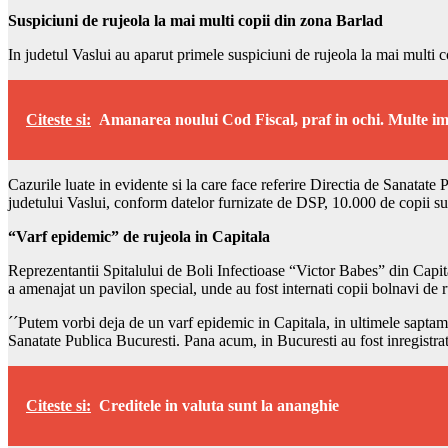
Suspiciuni de rujeola la mai multi copii din zona Barlad
In judetul Vaslui au aparut primele suspiciuni de rujeola la mai multi co
Citeste si:
Amanarea noului Cod Fiscal, praf in ochi. Multe im
Cazurile luate in evidente si la care face referire Directia de Sanatate
judetului Vaslui, conform datelor furnizate de DSP, 10.000 de copii su
“Varf epidemic” de rujeola in Capitala
Reprezentantii Spitalului de Boli Infectioase “Victor Babes” din Capita
a amenajat un pavilon special, unde au fost internati copii bolnavi de r
´´Putem vorbi deja de un varf epidemic in Capitala, in ultimele saptama
Sanatate Publica Bucuresti. Pana acum, in Bucuresti au fost inregistrat
Citeste si:
Creditele in valuta sunt la ananghie