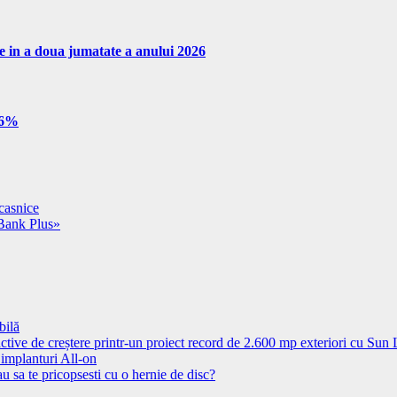
re in a doua jumatate a anului 2026
e 6%
ocasnice
Bank Plus»
bilă
ctive de creștere printr-un proiect record de 2.600 mp exteriori cu Sun
 implanturi All-on
u sa te pricopsesti cu o hernie de disc?