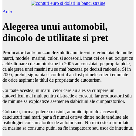
Auto
Alegerea unui automobil,
dincolo de utilitate si pret
Producatorii auto nu s-au dezmintit anul trecut, oferind atat de multe
marci, modele, marimi, culori si accesorii, incat cei ce s-au ocupat cu
achizitionarea de autoturisme in 2005 au constatat, pe propria piele,
ca alegerea unei masini nu se mai bazeaza pe decizii rationale. Si in
2005, pretul, siguranta si confortul au fost primele criterii enuntate
de orice aspirant la titlul de proprietar de autoturism.
Cu toate acestea, numarul celor care au ales sa cumpere un
autovehicul mai mult pentru distractie a crescut. Iar producatorii stiu
de minune sa exploateze asemenea slabiciuni ale cumparatorilor.
Culoarea, forma, puterea masinii, anumite tipuri de accesorii,
cauciucuri mai mari, par a fi numai cateva dintre noile tendinte ale
psihologiei consumatorilor de autoturisme. Nu mai este o prioritate
ca masina sa consume putin, sa fie incapatoare sau usor de intretinut.