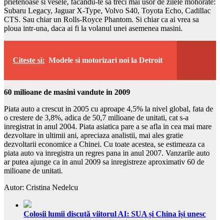
prietenoase si vesele, facandu-te sa treci mai usor de zilele mohorate:
Subaru Legacy, Jaguar X-Type, Volvo S40, Toyota Echo, Cadillac
CTS. Sau chiar un Rolls-Royce Phantom. Si chiar ca ai vrea sa
ploua intr-una, daca ai fi la volanul unei asemenea masini.
Citeste si:
Modele si motorizari noi la Detroit
60 milioane de masini vandute in 2009
Piata auto a crescut in 2005 cu aproape 4,5% la nivel global, fata de
o crestere de 3,8%, adica de 50,7 milioane de unitati, cat s-a
inregistrat in anul 2004. Piata asiatica pare a se afla in cea mai mare
dezvoltare in ultimii ani, apreciaza analistii, mai ales gratie
dezvoltarii economice a Chinei. Cu toate acestea, se estimeaza ca
piata auto va inregistra un regres pana in anul 2007. Vanzarile auto
ar putea ajunge ca in anul 2009 sa inregistreze aproximativ 60 de
milioane de unitati.
Autor: Cristina Nedelcu
Colosii lumii discută viitorul AI: SUA și China își unesc