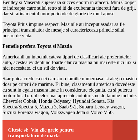
Bentley si Maserati sugereaza succes enorm in afaceri. Mini Cooper
te indreapta catre stilul retro si iti da exuberanta tineretii fara de griji,
dar si rafinamentul unor perioade de glorie de mult apuse.
Toyota Prius impune respect. Masinile au inceput asadar sa fie
principal transmitator de mesaje si caracterizeaza primele stilul
nostru de viata.
Femeile prefera Toyota si Mazda
Americanii au intocmit cateva tipuri de clasificari ale preferintelor
auto, acestea evidentiind foarte clar ca masina nu mai este nici lux si
nici necesitate, ci un stil de viata.
S-ar putea crede ca cei care au o familie numeroasa isi aleg o masina
doar pe criterii de marime. Ei bine, clasamentul american dovedeste
ca sunt in egala masura luate in considerare eleganta, ca si puterea
motorului. Top-ul celor mai apreciate autoturisme de familie include:
Chevrolet Cobalt, Honda Odyssey, Hyundai Sonata, Kia
Spectra/Spectra 5, Mazda 3, Saab 9-2, Subaru Legacy wagon,
Suzuki Forenza wagon, Volkswagen Jetta si Volvo V50.
Citeste si:
Vin zile grele pentru
transportatorii de marfa