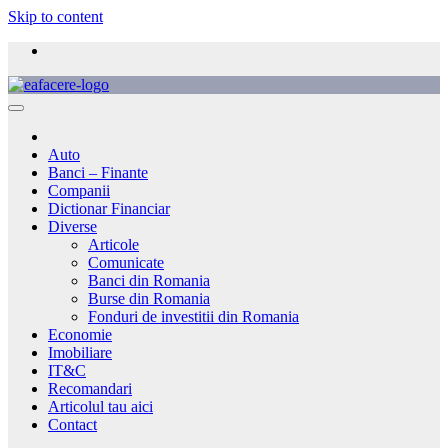
Skip to content
Auto
Banci – Finante
Companii
Dictionar Financiar
Diverse
Articole
Comunicate
Banci din Romania
Burse din Romania
Fonduri de investitii din Romania
Economie
Imobiliare
IT&C
Recomandari
Articolul tau aici
Contact