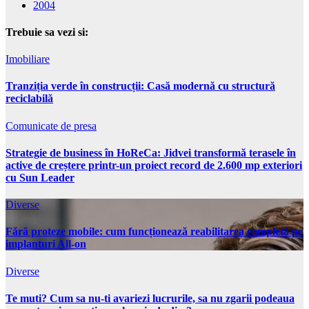
2004
Trebuie sa vezi si:
Imobiliare
Tranziția verde în construcții: Casă modernă cu structură
reciclabilă
Comunicate de presa
Strategie de business în HoReCa: Jidvei transformă terasele în
active de creștere printr-un proiect record de 2.600 mp exteriori
cu Sun Leader
Diverse
Fără proteze mobile: cum funcționează reabilitarea completă pe
implanturi All-on
Diverse
Te muti? Cum sa nu-ti avariezi lucrurile, sa nu zgarii podeaua