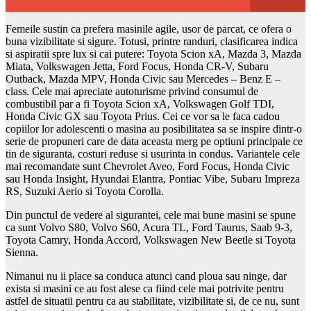
Femeile sustin ca prefera masinile agile, usor de parcat, ce ofera o
buna vizibilitate si sigure. Totusi, printre randuri, clasificarea indica
si aspiratii spre lux si cai putere: Toyota Scion xA, Mazda 3, Mazda
Miata, Volkswagen Jetta, Ford Focus, Honda CR-V, Subaru
Outback, Mazda MPV, Honda Civic sau Mercedes – Benz E –
class. Cele mai apreciate autoturisme privind consumul de
combustibil par a fi Toyota Scion xA, Volkswagen Golf TDI,
Honda Civic GX sau Toyota Prius. Cei ce vor sa le faca cadou
copiilor lor adolescenti o masina au posibilitatea sa se inspire dintr-o
serie de propuneri care de data aceasta merg pe optiuni principale ce
tin de siguranta, costuri reduse si usurinta in condus. Variantele cele
mai recomandate sunt Chevrolet Aveo, Ford Focus, Honda Civic
sau Honda Insight, Hyundai Elantra, Pontiac Vibe, Subaru Impreza
RS, Suzuki Aerio si Toyota Corolla.
Din punctul de vedere al sigurantei, cele mai bune masini se spune
ca sunt Volvo S80, Volvo S60, Acura TL, Ford Taurus, Saab 9-3,
Toyota Camry, Honda Accord, Volkswagen New Beetle si Toyota
Sienna.
Nimanui nu ii place sa conduca atunci cand ploua sau ninge, dar
exista si masini ce au fost alese ca fiind cele mai potrivite pentru
astfel de situatii pentru ca au stabilitate, vizibilitate si, de ce nu, sunt