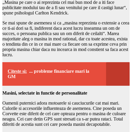
„Masina pe care o ai reprezinta cel mai bun mod de a iti face
publicitate modului tau de a fi sau venitului pe care il castigi lunar“,
spune psihologul Carlton Kendrick.
Se mai spune de asemenea si ca „masina reprezinta o extensie a ceea
ce ti-ai dori sa fi, indiferent daca acest lucru inseamna un om de
succes, o persoana publica sau un om diferit de ceilalti“. Marea
majoritate aleg o masina in mod rational, dar cu toate acestea, exista
o tendinta din ce in ce mai mare ca fiecare om sa exprime ceva prin
propria masina chiar daca nu incearca in mod constient sa faca acest
lucru.
Citeste si:
... probleme financiare mari la
GM
Masini, selectate in functie de personalitate
Oamenii puternici adora motoarele si cauciucurile cat mai mari.
Culorile si accesoriile influenteaza de asemenea. Cine poseda un
Corvette este diferit de cel care opteaza pentru o masina de culoare
neagra. Cei care detin GPS sunt stresati ca s-ar putea rataci. Total
diferiti de acestia sunt cei care poseda masini decapotabile.