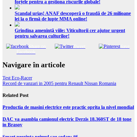
forțele pentru a gestiona riscurile globale!
Scandal uriaș! ANAF descoperă o fraudă de 26 milioane
lei la o firmă de lupte MMA online!
Grindina amenință viile: Viticultorii cer ajutor urgent
pentru salvarea culturilor!
Share on
Tweet
Save
Facebook
Navigare în articole
Test Eco-Racer
Record de vanzari in 2005 pentru Renault Nissan Romania
Related Post
Productia de masini electrice este practic oprita la nivel mondial
DAC va asambla camionul electric Derzis 18.360ST de 18 tone
in Brasov
Smart prezinta primul sau sedan: #6