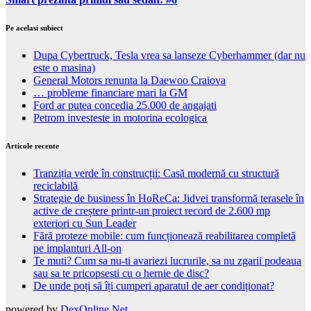
Pe acelasi subiect
Dupa Cybertruck, Tesla vrea sa lanseze Cyberhammer (dar nu
este o masina)
General Motors renunta la Daewoo Craiova
… probleme financiare mari la GM
Ford ar putea concedia 25.000 de angajati
Petrom investeste in motorina ecologica
Articole recente
Tranziția verde în construcții: Casă modernă cu structură
reciclabilă
Strategie de business în HoReCa: Jidvei transformă terasele în
active de creștere printr-un proiect record de 2.600 mp
exteriori cu Sun Leader
Fără proteze mobile: cum funcționează reabilitarea completă
pe implanturi All-on
Te muti? Cum sa nu-ti avariezi lucrurile, sa nu zgarii podeaua
sau sa te pricopsesti cu o hernie de disc?
De unde poți să îți cumperi aparatul de aer condiționat?
powered by
DexOnline.Net