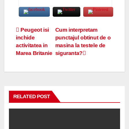
Navigare
Peugeot isi
Cum interpretam
inchide
punctajul obtinut de o
în
activitatea in
masina la testele de
articole
Marea Britanie
siguranta?
RELATED POST