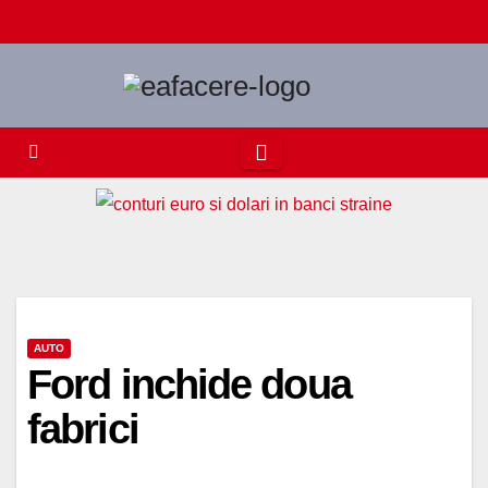
Skip
to
content
AUTO
Ford inchide doua
fabrici