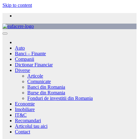
Skip to content
Auto
Banci – Finante
Companii
Dictionar Financiar
Diverse
Articole
Comunicate
Banci din Romania
Burse din Romania
Fonduri de investitii din Romania
Economie
Imobiliare
IT&C
Recomandari
Articolul tau aici
Contact