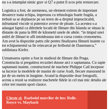
nu s-a intamplat nimic grav si Q7 a putut fi scos prin remorcare.
Logistica a fost, de asemenea, un element extrem de important
deoarece toata echipa, impreuna cu tehnologia foarte fragila, a
trebuit sa se deplaseze pe un teren de-a dreptul impracticabil,
infruntand viscole si puternice averse de ploaie. La acestea s-a
adaugat faptul ca diferitele locatii de filmare din Islanda se situau la
distante de pana la 800 de kilometri unele de altele. “in timpul unei
astfel de filmari te afli intotdeauna intr-o cursa contra cronometru.
Am avut la dispozitie patru zile pentru finalizarea filmarii inainte ca
tot echipamentul sa fie reincarcat pe feribotul de Danemarca,”
subliniaza Kiefer.
Urmatoarea oprire a fost in studioul de filmare din Praga.
Constructia si pregatirea recuzitei durase aici o saptamana. Cu sapte
saptamani inainte, constructorul de machete Philippe Cail incepuse
sa lucreze la modelele de masini de curse Audi, fiecare masurand in
jur de un metru in lungime. Avand la dispozitie doar fotografii,
acesta a reusit sa realizeze machetele fidele in cel mai mic detaliu ale
celor trei masini sport clasice.
Citeste si:
Razboiul marcilor de lux: Rolls-
Royce vs. Maybach