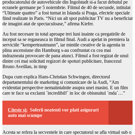
producatorului de autovehicule din Ingolstadt si-a facut debutul pe
ecranele germane pe 5 noiembrie. Filmul de 40 de secunde, intitulat
“Ultimate quattro” a fost turnat in Islanda si Praga, efectele speciale
fiind realizate in Paris. “Nici un alt spot publicitar TV nu a beneficiat
de imagini atat de spectaculoase,” afirma Kiefer.
Au fost necesare in total aproape trei luni inainte ca pregatirile de
inceput sa se regaseasca in filmul final. Audi a apelat in premiera la
serviciile “kempertrautmann”, iar mintile creative de la agentia in
plina ascensiune din Hamburg s-au confruntat cu cea mai
indrazneata provocare de pana atunci. Filmul a fost regizat de unul
dintre cei mai solicitati regizori de spoturi publicitare, francezul
Bruno Aveillan, in timp
Dupa cum explica Hans-Christian Schwingen, directorul
departamentului de marketing si comunicare de la Audi, “Am
evidentiat perspective nemaiintalnite asupra unei masini. E un film
care te face sa exclami ´incredibil!´ in loc de obisnuitul ´mda´…”
Citeste si:
Soferii neatenti vor plati asigurari
auto mai scumpe
Acesta se refera la secventele in care spectatorul se afla virtual sub o