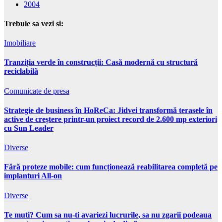
2004
Trebuie sa vezi si:
Imobiliare
Tranziția verde în construcții: Casă modernă cu structură
reciclabilă
Comunicate de presa
Strategie de business în HoReCa: Jidvei transformă terasele în
active de creștere printr-un proiect record de 2.600 mp exteriori
cu Sun Leader
Diverse
Fără proteze mobile: cum funcționează reabilitarea completă pe
implanturi All-on
Diverse
Te muti? Cum sa nu-ti avariezi lucrurile, sa nu zgarii podeaua