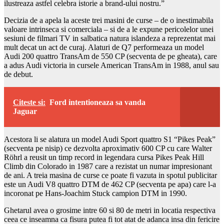
ilustreaza astfel celebra istorie a brand-ului nostru.”
Decizia de a apela la aceste trei masini de curse – de o inestimabila
valoare intrinseca si comerciala – si de a le expune pericolelor unei
sesiuni de filmari TV in salbatica natura islandeza a reprezentat mai
mult decat un act de curaj. Alaturi de Q7 performeaza un model
Audi 200 quattro TransAm de 550 CP (secventa de pe gheata), care
a adus Audi victoria in cursele American TransAm in 1988, anul sau
de debut.
Citeste si:
Ford intentioneaza sa vanda
Jaguar
Acestora li se alatura un model Audi Sport quattro S1 “Pikes Peak”
(secventa pe nisip) ce dezvolta aproximativ 600 CP cu care Walter
Röhrl a reusit un timp record in legendara cursa Pikes Peak Hill
Climb din Colorado in 1987 care a rezistat un numar impresionant
de ani. A treia masina de curse ce poate fi vazuta in spotul publicitar
este un Audi V8 quattro DTM de 462 CP (secventa pe apa) care l-a
incoronat pe Hans-Joachim Stuck campion DTM in 1990.
Ghetarul avea o grosime intre 60 si 80 de metri in locatia respectiva
ceea ce inseamna ca fisura putea fi tot atat de adanca insa din fericire