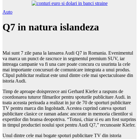
Auto
Q7 in natura islandeza
Mai sunt 7 zile pana la lansarea Audi Q7 in Romania. Evenimentul
va marca un punct de rascruce in segmentul premium SUV, iar
intreaga campanie va fi una care poate concura cu usurinta la cele
mai importante concursuri de comunicare integrata a unui produs.
Clipul publicitar realizat este unul dintre cele mai spectaculoase din
istoria Audi.
Timp de aproape doisprezece ani Gerhard Kiefer a raspuns de
coordonarea tuturor filmarilor pentru spoturile publicitare Audi. in
toata aceasta perioada a realizat in jur de 70 de sporturi publicitare
TV pentru marca din Ingolstadt. Acestea cuprind cateva spoturi
publicitare clasice ce raman adanc ancorate in memoria clientilor si
expertilor din bransa deopotriva. “Totusi, chiar si eu am fost surprins
in timpul productiei noului spot pentru Audi Q7,” recunoaste Kiefer.
Unul dintre cele mai bogate spoturi publicitare TV din istoria