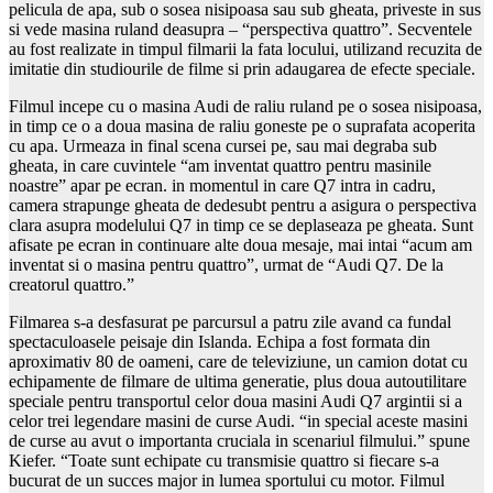
pelicula de apa, sub o sosea nisipoasa sau sub gheata, priveste in sus
si vede masina ruland deasupra – “perspectiva quattro”. Secventele
au fost realizate in timpul filmarii la fata locului, utilizand recuzita de
imitatie din studiourile de filme si prin adaugarea de efecte speciale.
Filmul incepe cu o masina Audi de raliu ruland pe o sosea nisipoasa,
in timp ce o a doua masina de raliu goneste pe o suprafata acoperita
cu apa. Urmeaza in final scena cursei pe, sau mai degraba sub
gheata, in care cuvintele “am inventat quattro pentru masinile
noastre” apar pe ecran. in momentul in care Q7 intra in cadru,
camera strapunge gheata de dedesubt pentru a asigura o perspectiva
clara asupra modelului Q7 in timp ce se deplaseaza pe gheata. Sunt
afisate pe ecran in continuare alte doua mesaje, mai intai “acum am
inventat si o masina pentru quattro”, urmat de “Audi Q7. De la
creatorul quattro.”
Filmarea s-a desfasurat pe parcursul a patru zile avand ca fundal
spectaculoasele peisaje din Islanda. Echipa a fost formata din
aproximativ 80 de oameni, care de televiziune, un camion dotat cu
echipamente de filmare de ultima generatie, plus doua autoutilitare
speciale pentru transportul celor doua masini Audi Q7 argintii si a
celor trei legendare masini de curse Audi. “in special aceste masini
de curse au avut o importanta cruciala in scenariul filmului.” spune
Kiefer. “Toate sunt echipate cu transmisie quattro si fiecare s-a
bucurat de un succes major in lumea sportului cu motor. Filmul