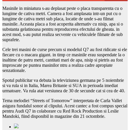
Masinile in miniatura s-au deplasat peste o placa transparenta cu o
lungime de cativa metri. Camera a fost amplasata intr-un put cu o
lungime de cativa metri sub placa, locatie de unde s-au filmat
masinile. Aceasta placa a fost acoperita alternativ cu nisip, apa si o
substanta gelatinoasa pentru reproducerea efectului de gheata. in
acest mod, s-au putut realiza secvente cu vehiculele filmate de sub
suprafete.
Cele trei masini de curse precum si modelul Q7 au fost ridicate si ele
fiecare cu o macara gigant. in timp ce masinile erau suspendate la o
inaltime de patru metri, cantitati mari de apa, nisip si pietris au fost
improscate pe puntea masinilor ntru a realiza cadre apropiate
senzationale.
Spotul publicitar va debuta la televiziunea germana pe 5 noiembrie
si va rula si in Italia, Marea Britanie si SUA in perioada imediat
urmatoare. Va rula atat versiunea de 30 de secunde cat si cea de 40.
Tema melodiei “Streets of Tomorrow” interpretata de Carla Vallet
asigura fundalul sonor al clipului. Acest cantec a fost compus special
pentru Audi Q7 in colaborare cu Red Rock Production si Leslie
Mandoki, fiind disponibil in magazine din 21 octombrie.