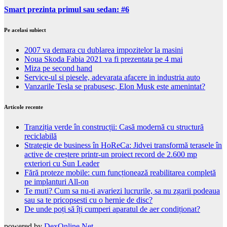
Smart prezinta primul sau sedan: #6
Pe acelasi subiect
2007 va demara cu dublarea impozitelor la masini
Noua Skoda Fabia 2021 va fi prezentata pe 4 mai
Miza pe second hand
Service-ul si piesele, adevarata afacere in industria auto
Vanzarile Tesla se prabusesc, Elon Musk este amenintat?
Articole recente
Tranziția verde în construcții: Casă modernă cu structură
reciclabilă
Strategie de business în HoReCa: Jidvei transformă terasele în
active de creștere printr-un proiect record de 2.600 mp
exteriori cu Sun Leader
Fără proteze mobile: cum funcționează reabilitarea completă
pe implanturi All-on
Te muti? Cum sa nu-ti avariezi lucrurile, sa nu zgarii podeaua
sau sa te pricopsesti cu o hernie de disc?
De unde poți să îți cumperi aparatul de aer condiționat?
powered by
DexOnline.Net