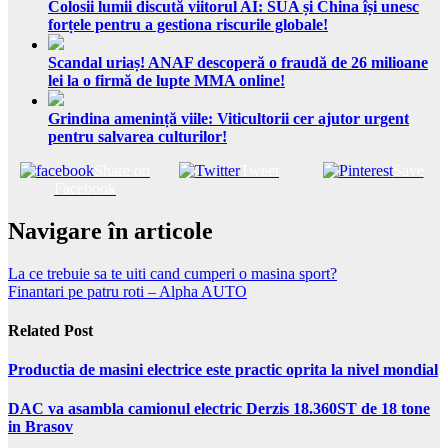
Colosii lumii discută viitorul AI: SUA și China își unesc
forțele pentru a gestiona riscurile globale!
Scandal uriaș! ANAF descoperă o fraudă de 26 milioane
lei la o firmă de lupte MMA online!
Grindina amenință viile: Viticultorii cer ajutor urgent
pentru salvarea culturilor!
Share on
Tweet
Save
Facebook
Navigare în articole
La ce trebuie sa te uiti cand cumperi o masina sport?
Finantari pe patru roti – Alpha AUTO
Related Post
Productia de masini electrice este practic oprita la nivel mondial
DAC va asambla camionul electric Derzis 18.360ST de 18 tone
in Brasov