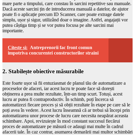
mare parte a timpului, care constau în sarcini repetitive sau manuale.
Dacă aceste sarcini țin de introducerea manuală a datelor, de ajutor
poate fi o aplicație precum ID Scanner, care poate extrage datele
simplu, ușor și sigur, utilizând doar o imagine. Astfel, angajații vor
putea câștiga timp și se vor putea focusa pe alte sarcini mai
importante.
Citeste si:
Antreprenorii fac front comun
impotriva concurentei constructorilor straini
2. Stabilește obiective măsurabile
Este foarte ușor să fii entuziasmat de planul tău de automatizare a
proceselor de afaceri, iar acest lucru te poate face să dorești
obținerea a prea multe rezultate, într-un timp scurt. Totuși, acest
lucru ar putea fi contraproductiv. În schimb, poți încerca să
automatizezi fiecare proces și să obții rezultate în etape pe care să le
poți avea în vedere. Acest lucru înseamnă că ar trebui să începi prin
automatizarea unor procese de lucru care necesita neapărat aceasta
schimbare. Apoi, revizuiește în mod constant succesul fiecărui
proces de automatizare pe măsură ce adaugi mai multe în cadrul
afacerii tale. În caz contrar, asumarea demarării mai multor schimbări