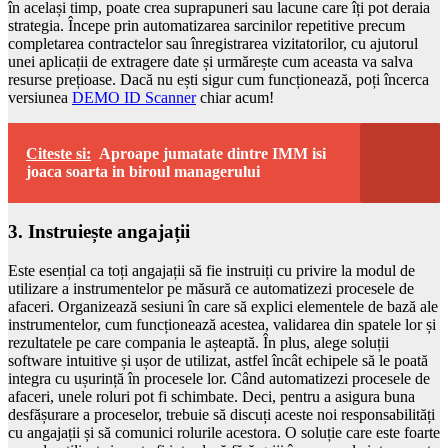
în același timp, poate crea suprapuneri sau lacune care îți pot deraia
strategia. Începe prin automatizarea sarcinilor repetitive precum
completarea contractelor sau înregistrarea vizitatorilor, cu ajutorul
unei aplicații de extragere date și urmărește cum aceasta va salva
resurse prețioase. Dacă nu ești sigur cum funcționează, poți încerca
versiunea
DEMO ID Scanner
chiar acum!
Citeste si:
Aproape jumatate dintre IMM isi
joaca soarta in biroul managerului
3. Instruiește angajații
Este esențial ca toți angajații să fie instruiți cu privire la modul de
utilizare a instrumentelor pe măsură ce automatizezi procesele de
afaceri. Organizează sesiuni în care să explici elementele de bază ale
instrumentelor, cum funcționează acestea, validarea din spatele lor și
rezultatele pe care compania le așteaptă. În plus, alege soluții
software intuitive și ușor de utilizat, astfel încât echipele să le poată
integra cu ușurință în procesele lor. Când automatizezi procesele de
afaceri, unele roluri pot fi schimbate. Deci, pentru a asigura buna
desfășurare a proceselor, trebuie să discuți aceste noi responsabilități
cu angajații și să comunici rolurile acestora. O soluție care este foarte