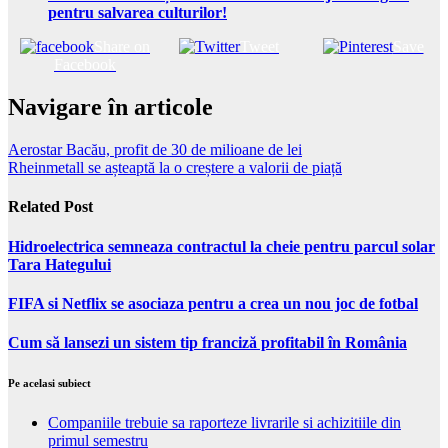
pentru salvarea culturilor!
Share on
Tweet
Save
Facebook
Navigare în articole
Aerostar Bacău, profit de 30 de milioane de lei
Rheinmetall se așteaptă la o creștere a valorii de piață
Related Post
Hidroelectrica semneaza contractul la cheie pentru parcul solar
Tara Hategului
FIFA si Netflix se asociaza pentru a crea un nou joc de fotbal
Cum să lansezi un sistem tip franciză profitabil în România
Pe acelasi subiect
Companiile trebuie sa raporteze livrarile si achizitiile din
primul semestru