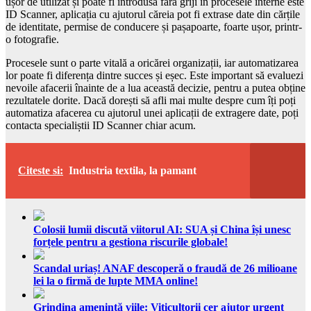
ușor de utilizat și poate fi introdusă fără griji în procesele interne este
ID Scanner, aplicația cu ajutorul căreia pot fi extrase date din cărțile
de identitate, permise de conducere și pașapoarte, foarte ușor, printr-
o fotografie.
Procesele sunt o parte vitală a oricărei organizații, iar automatizarea
lor poate fi diferența dintre succes și eșec. Este important să evaluezi
nevoile afacerii înainte de a lua această decizie, pentru a putea obține
rezultatele dorite. Dacă dorești să afli mai multe despre cum îți poți
automatiza afacerea cu ajutorul unei aplicații de extragere date, poți
contacta specialiștii ID Scanner chiar acum.
Citeste si:
Industria textila, la pamant
Colosii lumii discută viitorul AI: SUA și China își unesc
forțele pentru a gestiona riscurile globale!
Scandal uriaș! ANAF descoperă o fraudă de 26 milioane
lei la o firmă de lupte MMA online!
Grindina amenință viile: Viticultorii cer ajutor urgent