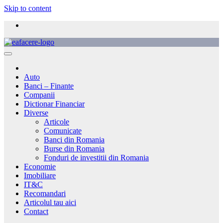
Skip to content
Auto
Banci – Finante
Companii
Dictionar Financiar
Diverse
Articole
Comunicate
Banci din Romania
Burse din Romania
Fonduri de investitii din Romania
Economie
Imobiliare
IT&C
Recomandari
Articolul tau aici
Contact