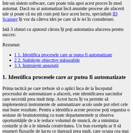
într-un sistem software, care poate rula apoi acest proces în mod
automat. Dacă nu ai automatizat încă anumite procese ale afacerii
tale și poate că nu știi cum poți face acest lucru, specialiștii
ID
Scanner
îți vor da câteva idei pe care să le iei în considerare.
Iată 3 sfaturi cu ajutorul cărora îți poți automatiza afacerea pentru
succes:
Rezumat:
1
1. Identifica procesele care ar putea fi automatizate
2
2. Stabilește obiective măsurabile
3
3. Instruiește angajații
1. Identifica procesele care ar putea fi automatizate
Prima tactică pe care trebuie să o aplici înca de la începutul
procesului de automatizare a afacerii, este identificarea sarcinilor
care necesită prea mult timp. Acest lucru îți va permite să
implementezi instrumente de automatizare acolo unde pot oferi cele
mai bune rezultate. Pentru a identifica aceste procese poți organiza o
sesiune de brainstorming cu toate departamentele și observa
oportunitățile de a le reduce volumul de muncă, de a minimiza
costurile și de a le stimula creativitatea. Un bun exemplu ar fi să
enumeri fluxurile de lucru ce durează prea mult, care ocupa cea mai