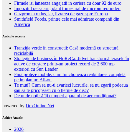
Firmele isi lanseaza angajatii in cariera cu doar 92 de euro
Impozitul pe salarii, platit trimestrial de microintreprinderi
Gazprom a redus, iar, livrarea de gaze spre Europa
Smithfield Foods, printre cele mai admirate companii din
America
Articole recente
Tranziția verde în construcții: Casă modernă cu structură
reciclabilă
Strategie de business în HoReCa: Jidvei transformă terasele în
active de creștere printr-un proiect record de 2.600 mp
exteriori cu Sun Leader
Fără proteze mobile: cum funcționează reabilitarea completă
pe implanturi All-on
Te muti? Cum sa nu-ti avariezi lucrurile, sa nu zgarii podeaua
sau sa te pricopsesti cu o hernie de disc?
De unde poți să îți cumperi aparatul de aer condiționat?
powered by
DexOnline.Net
Arhive Anuale
2026