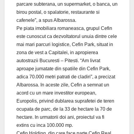
parcare subterana, un supermarket, o banca, un
birou postal, o spalatorie, restaurante si
cafenele”, a spus Albarossa.
Pe piata imobiliara romaneasca, grupul Cefin
este cunoscut ca dezvoltatorul unuia dintre cele
mai mari parcuri logistice, Cefin Park, situat in
zona de vest a Capitalei, in apropierea
autostrazii Bucuresti – Pitesti. “Am livrat
aproape jumatate din spatiile din Cefin Park,
adica 70.000 metri patrati de cladiri”, a precizat
Albarossa. In aceste zile, Cefin a semnat un
acord cu un mare investitor european,
Europolis, privind dublarea suprafetei de teren
ocupata de parc, de la 33 de hectare la 70 de
hectare. In urmatorii doi ani, proiectul va fi
extins cu inca 100.000 mp.
Cefin Holding, din care face parte Cefin Real