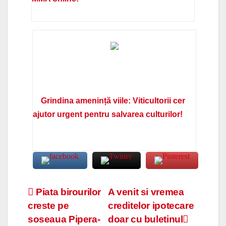
Grindina amenință viile: Viticultorii cer
ajutor urgent pentru salvarea culturilor!
Navigare
Piata birourilor
A venit si vremea
creste pe
creditelor ipotecare
în
soseaua Pipera-
doar cu buletinul