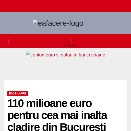
Skip
to
content
IMOBILIARE
110 milioane euro
pentru cea mai inalta
cladire din Bucuresti