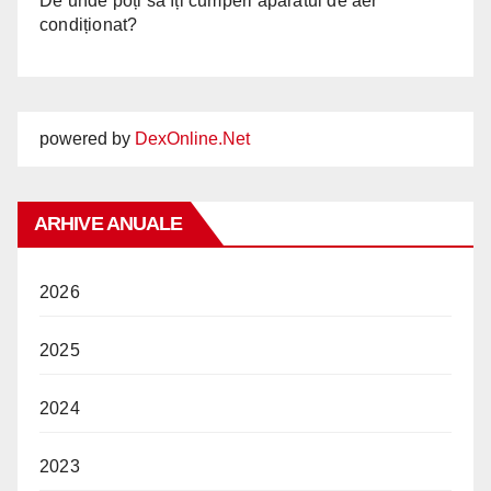
De unde poți să îți cumperi aparatul de aer
condiționat?
powered by
DexOnline.Net
ARHIVE ANUALE
2026
2025
2024
2023