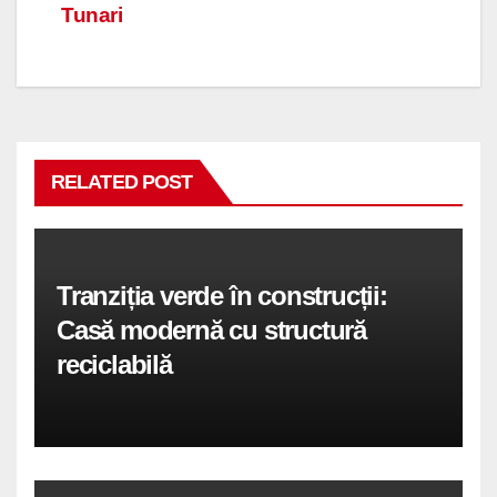
articole
Tunari
RELATED POST
Tranziția verde în construcții:
Casă modernă cu structură
reciclabilă