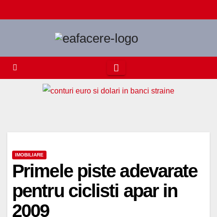
Skip
to
content
IMOBILIARE
Primele piste adevarate
pentru ciclisti apar in
2009