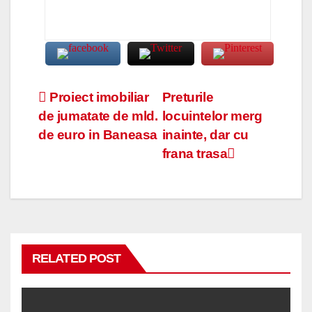
Navigare
Proiect imobiliar
Preturile
de jumatate de mld.
locuintelor merg
în
de euro in Baneasa
inainte, dar cu
articole
frana trasa
RELATED POST