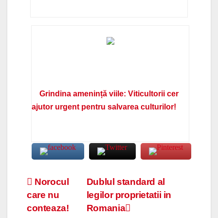
Grindina amenință viile: Viticultorii cer
ajutor urgent pentru salvarea culturilor!
Navigare
Norocul
Dublul standard al
care nu
legilor proprietatii in
în
conteaza!
Romania