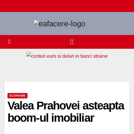
Skip
to
content
ECONOMIE
Valea Prahovei asteapta
boom-ul imobiliar