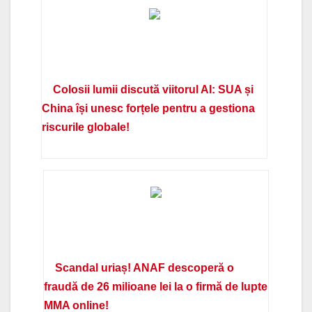
Colosii lumii discută viitorul AI: SUA și
China își unesc forțele pentru a gestiona
riscurile globale!
Scandal uriaș! ANAF descoperă o
fraudă de 26 milioane lei la o firmă de lupte
MMA online!