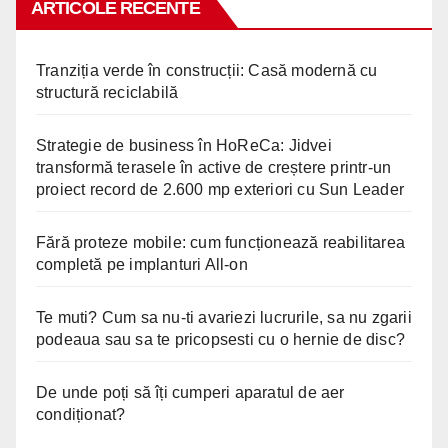
ARTICOLE RECENTE
Tranziția verde în construcții: Casă modernă cu
structură reciclabilă
Strategie de business în HoReCa: Jidvei
transformă terasele în active de creștere printr-un
proiect record de 2.600 mp exteriori cu Sun Leader
Fără proteze mobile: cum funcționează reabilitarea
completă pe implanturi All-on
Te muti? Cum sa nu-ti avariezi lucrurile, sa nu zgarii
podeaua sau sa te pricopsesti cu o hernie de disc?
De unde poți să îți cumperi aparatul de aer
condiționat?