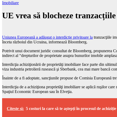
Imobiliare
UE vrea să blocheze tranzacțiile 
Uniunea Europeană a adăugat o interdicţie privitoare la
tranzacţiile im
înceta războiul din Ucraina, informează Bloomberg.
Potrivit unui document juridic consultat de Bloomberg, propunerea Comisi
indirect al “drepturilor de proprietate asupra bunurilor imobile amplasat
Interdicţia achiziţionării de proprietăţi imobiliare face parte din ultim
viza industria petrolieră rusească şi Sberbank, cea mai mare bancă co
Înainte de a fi adoptate, sancţiunile propuse de Comisia Europeană tre
Interdicţia de a achiziţiona proprietăţi imobiliare se aplică ruşilor ca
Spaţiul Economic European sau în Elveţia.
Citeste si:
5 costuri la care să te aștepți în procesul de achiziție