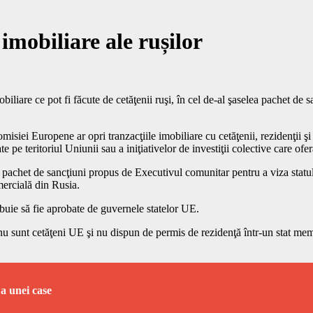
imobiliare ale rușilor
obiliare ce pot fi făcute de cetăţenii ruşi, în cel de-al şaselea pachet d
ei Europene ar opri tranzacţiile imobiliare cu cetăţenii, rezidenţii şi e
e pe teritoriul Uniunii sau a iniţiativelor de investiţii colective care of
ul pachet de sancţiuni propus de Executivul comunitar pentru a viza statul
mercială din Rusia.
buie să fie aprobate de guvernele statelor UE.
re nu sunt cetăţeni UE şi nu dispun de permis de rezidenţă într-un stat me
 a unei case