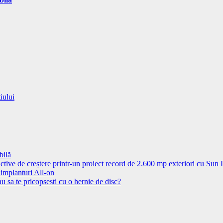
iului
bilă
ctive de creștere printr-un proiect record de 2.600 mp exteriori cu Sun
 implanturi All-on
u sa te pricopsesti cu o hernie de disc?