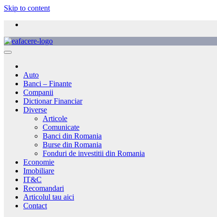
Skip to content
Auto
Banci – Finante
Companii
Dictionar Financiar
Diverse
Articole
Comunicate
Banci din Romania
Burse din Romania
Fonduri de investitii din Romania
Economie
Imobiliare
IT&C
Recomandari
Articolul tau aici
Contact