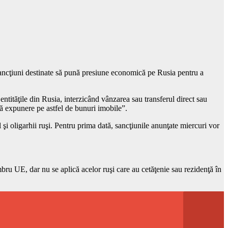
e sancţiuni destinate să pună presiune economică pe Rusia pentru a
ntităţile din Rusia, interzicând vânzarea sau transferul direct sau
eră expunere pe astfel de bunuri imobile”.
 şi oligarhii ruşi. Pentru prima dată, sancţiunile anunţate miercuri vor
mbru UE, dar nu se aplică acelor ruşi care au cetăţenie sau rezidenţă în