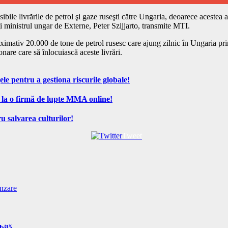
bile livrările de petrol şi gaze ruseşti către Ungaria, deoarece acestea 
i ministrul ungar de Externe, Peter Szijjarto, transmite MTI.
proximativ 20.000 de tone de petrol rusesc care ajung zilnic în Ungaria
onare care să înlocuiască aceste livrări.
ele pentru a gestiona riscurile globale!
 la o firmă de lupte MMA online!
u salvarea culturilor!
Tweet
anzare
bilă