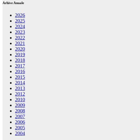
Arhive Anuale
2026
2025
2024
2023
2022
2021
2020
2019
2018
2017
2016
2015
2014
2013
2012
2010
2009
2008
2007
2006
2005
2004