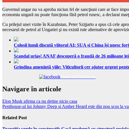
Guvernul ungar nu va aproba niciun fel de sancţiuni care ar face imposi
economia ungară nu poate funcţiona fără petrol rusesc, a declarat marţ
Cu prilejul unei vizite în Kazahstan, Peter Szijjarto a spus că cele a
necesarul de petrol al Ungariei şi nu există rute alternative de aprovizi
Colosii lumii discută viitorul AI: SUA și China își unesc forț
Scandal uriaș! ANAF descoperă o fraudă de 26 milioane lei
Grindina amenință viile: Viticultorii cer ajutor urgent pentr
Share on Facebook
Navigare în articole
Elon Musk afirma ca nu detine nicio casa
Penthouse-ul lui Johnny Deep si Amber Heard este din nou scos la v
Related Post
Tranziția verde în construcții: Casă modernă cu structură recicla