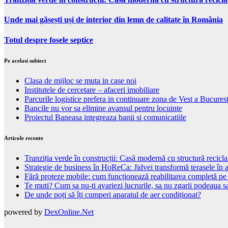
Unde mai găsești uși de interior din lemn de calitate în România
Totul despre fosele septice
Pe acelasi subiect
Clasa de mijloc se muta in case noi
Institutele de cercetare – afaceri imobiliare
Parcurile logistice prefera in continuare zona de Vest a Bucurest
Bancile nu vor sa elimine avansul pentru locuinte
Proiectul Baneasa integreaza banii si comunicatiile
Articole recente
Tranziția verde în construcții: Casă modernă cu structură recicla
Strategie de business în HoReCa: Jidvei transformă terasele în a
Fără proteze mobile: cum funcționează reabilitarea completă pe
Te muti? Cum sa nu-ti avariezi lucrurile, sa nu zgarii podeaua sa
De unde poți să îți cumperi aparatul de aer condiționat?
powered by
DexOnline.Net