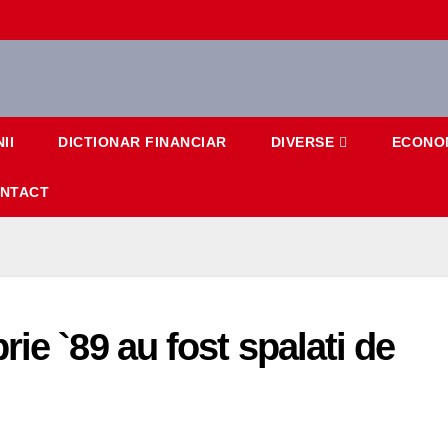
II
DICTIONAR FINANCIAR
DIVERSE
ECONO
NTACT
ie `89 au fost spalati de