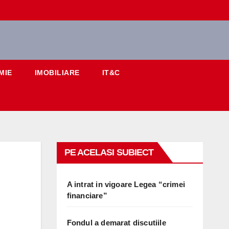
MIE
IMOBILIARE
IT&C
PE ACELASI SUBIECT
A intrat in vigoare Legea “crimei
financiare”
Fondul a demarat discutiile