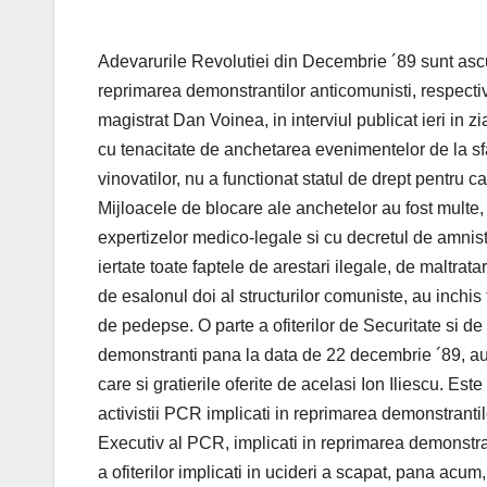
Adevarurile Revolutiei din Decembrie ´89 sunt ascuns
reprimarea demonstrantilor anticomunisti, respecti
magistrat Dan Voinea, in interviul publicat ieri in 
cu tenacitate de anchetarea evenimentelor de la sfa
vinovatilor, nu a functionat statul de drept pentru ca
Mijloacele de blocare ale anchetelor au fost multe,
expertizelor medico-legale si cu decretul de amnist
iertate toate faptele de arestari ilegale, de maltratar
de esalonul doi al structurilor comuniste, au inchi
de pedepse. O parte a ofiterilor de Securitate si de M
demonstranti pana la data de 22 decembrie ´89, au f
care si gratierile oferite de acelasi Ion Iliescu. Este
activistii PCR implicati in reprimarea demonstranti
Executiv al PCR, implicati in reprimarea demonstr
a ofiterilor implicati in ucideri a scapat, pana a