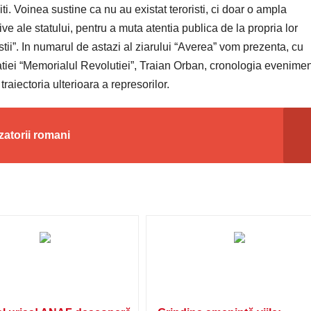
iti. Voinea sustine ca nu au existat teroristi, ci doar o ampla
sive ale statului, pentru a muta atentia publica de la propria lor
istii”. In numarul de astazi al ziarului “Averea” vom prezenta, cu
ciatiei “Memorialul Revolutiei”, Traian Orban, cronologia evenimen
aiectoria ulterioara a represorilor.
atorii romani