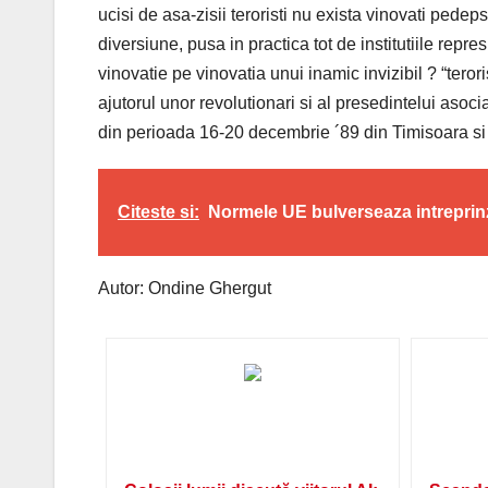
ucisi de asa-zisii teroristi nu exista vinovati pedeps
diversiune, pusa in practica tot de institutiile repre
vinovatie pe vinovatia unui inamic invizibil ? “teror
ajutorul unor revolutionari si al presedintelui aso
din perioada 16-20 decembrie ´89 din Timisoara si tr
Citeste si:
Normele UE bulverseaza intreprinz
Autor: Ondine Ghergut