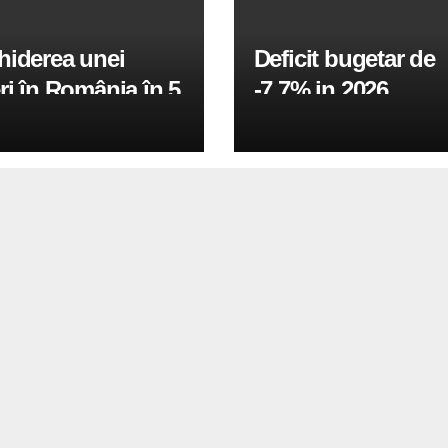
hiderea unei
Deficit bugetar de
ri în România în 5
-7,7% in 2026,
obiectivul pentru 
fiind de 6%