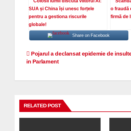
Colosii lumii discută viitorul AI:
Scanda
SUA și China își unesc forțele
o fraudă 
pentru a gestiona riscurile
firmă de 
globale!
Share on Facebook
Navigare
Pojarul a declansat epidemie de insult
in Parlament
în
articole
RELATED POST