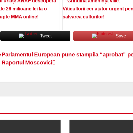
l uriaș! ANAF descoperă
Grindina amenință viile:
de 26 milioane lei la o
Viticultorii cer ajutor urgent pe
lupte MMA online!
salvarea culturilor!
Tweet
Save
e
Parlamentul European pune stampila “aprobat” p
Raportul Moscovici