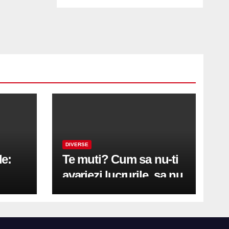
DIVERSE
le:
Te muti? Cum sa nu-ti
avariezi lucrurile, sa nu
etă
zgarii podeaua sau sa
on
te pricopsesti cu o
hernie de disc?