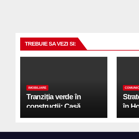
TREBUIE SA VEZI SI:
IMOBILIARE
COMUNIC
Tranziția verde în
Stra
construcții: Casă
în H
modernă cu structură
trans
reciclabilă
activ
print