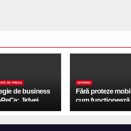
ATE DE PRESA
DIVERSE
tegie de business
Fără proteze mobi
oReCa: Jidvei
cum funcționează
formă terasele în
reabilitarea compl
e de creștere
pe implanturi All-
r-un proiect record