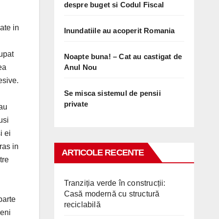
despre buget si Codul Fiscal
ate in
Inundatiile au acoperit Romania
cupat
Noapte buna! – Cat au castigat de
Anul Nou
ea
esive.
Se misca sistemul de pensii
private
rau
usi
i ei
ras in
ARTICOLE RECENTE
tre
Tranziția verde în construcții:
Casă modernă cu structură
parte
reciclabilă
meni