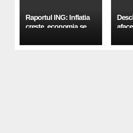
Raportul ING: Inflatia
Desc
creste, economia se
aface
indreapta spre crestere
pași
in a doua jumatate a
anului 2026