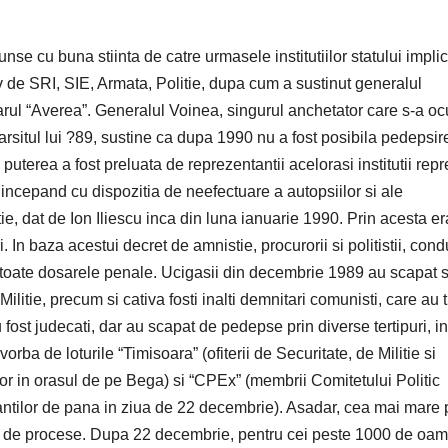
e cu buna stiinta de catre urmasele institutiilor statului implic
v de SRI, SIE, Armata, Politie, dupa cum a sustinut generalul
ziarul “Averea”. Generalul Voinea, singurul anchetator care s-a o
rsitul lui ?89, sustine ca dupa 1990 nu a fost posibila pedepsir
 puterea a fost preluata de reprezentantii acelorasi institutii repr
 incepand cu dispozitia de neefectuare a autopsiilor si ale
ie, dat de Ion Iliescu inca din luna ianuarie 1990. Prin acesta e
i. In baza acestui decret de amnistie, procurorii si politistii, cond
s toate dosarele penale. Ucigasii din decembrie 1989 au scapat s
ilitie, precum si cativa fosti inalti demnitari comunisti, care au t
ost judecati, dar au scapat de pedepse prin diverse tertipuri, in
 vorba de loturile “Timisoara” (ofiterii de Securitate, de Militie si
lor in orasul de pe Bega) si “CPEx” (membrii Comitetului Politic
antilor de pana in ziua de 22 decembrie). Asadar, cea mai mare 
cum, de procese. Dupa 22 decembrie, pentru cei peste 1000 de oa