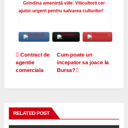
Grindina amenință viile: Viticultorii cer
ajutor urgent pentru salvarea culturilor!
Navigare
Contract de
Cum poate un
agentie
incepator sa joace la
în
comerciala
Bursa?
articole
RELATED POST