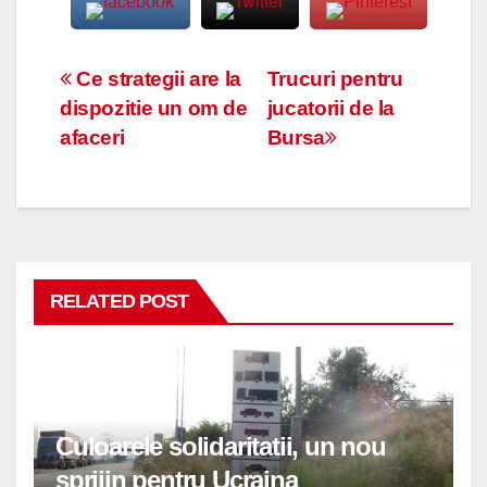
Navigare
Ce strategii are la
Trucuri pentru
dispozitie un om de
jucatorii de la
în
afaceri
Bursa
articole
RELATED POST
Culoarele solidaritatii, un nou
sprijin pentru Ucraina