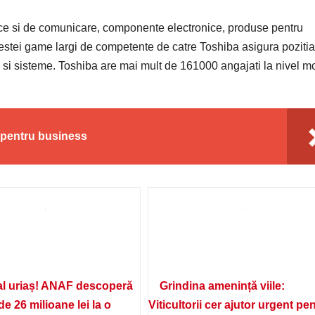
tice si de comunicare, componente electronice, produse pentru
estei game largi de competente de catre Toshiba asigura pozitia
 si sisteme. Toshiba are mai mult de 161000 angajati la nivel m
e pentru business
l uriaș! ANAF descoperă
Grindina amenință viile:
de 26 milioane lei la o
Viticultorii cer ajutor urgent pe