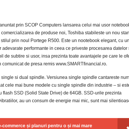
anuntat prin SCOP Computers lansarea celui mai usor noteboo
si comercializarea de produse noi, Toshiba stabileste un nou sta
si stilul prin noul Portege R500. Este un nootebook elegant, cu u
lor adevarate performante in ceea ce priveste procesarea datelor 
l de subtire si usor, insa prezinta toate avantajele pe care le of
r-un comunicat de presa remis www.SMARTfinancial.ro.
 single si dual spindle. Versiunea single spindle cantareste nu
t cele mai bune modele cu single spindle din industrie – si est
u flash SSD (Solid State Drive) de 64GB. SSD-urile prezinta
 vibratiilor, au un consum de energie mai mic, sunt mai silentioas
n e-commerce și planuri pentru o și mai mare