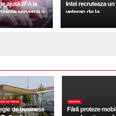
e ajută 2FA la
Intel recruteaza un
izarea serverului
veteran de la
Panel în 2026
Qualcomm pentru 
conduce divizia G
ATE DE PRESA
DIVERSE
tegie de business
Fără proteze mobi