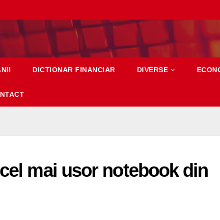
NII
DICTIONAR FINANCIAR
DIVERSE
ECON
NTACT
 cel mai usor notebook din