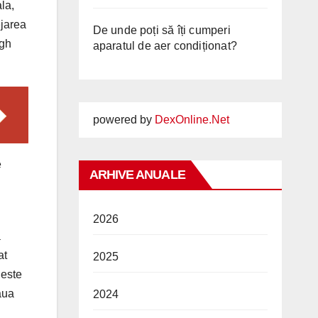
la,
ejarea
De unde poți să îți cumperi
igh
aparatul de aer condiționat?
powered by
DexOnline.Net
e
ARHIVE ANUALE
2026
a
at
2025
 este
aua
2024