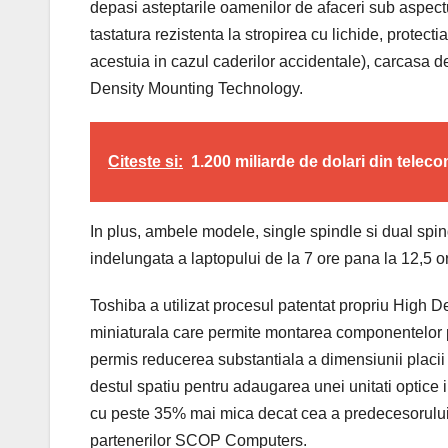
depasi asteptarile oamenilor de afaceri sub aspectul 
tastatura rezistenta la stropirea cu lichide, protect
acestuia in cazul caderilor accidentale), carcasa
Density Mounting Technology.
Citeste si:
1.200 miliarde de dolari din teleco
In plus, ambele modele, single spindle si dual spin
indelungata a laptopului de la 7 ore pana la 12,5 o
Toshiba a utilizat procesul patentat propriu High 
miniaturala care permite montarea componentelor p
permis reducerea substantiala a dimensiunii placii de
destul spatiu pentru adaugarea unei unitati optic
cu peste 35% mai mica decat cea a predecesorului
partenerilor SCOP Computers.