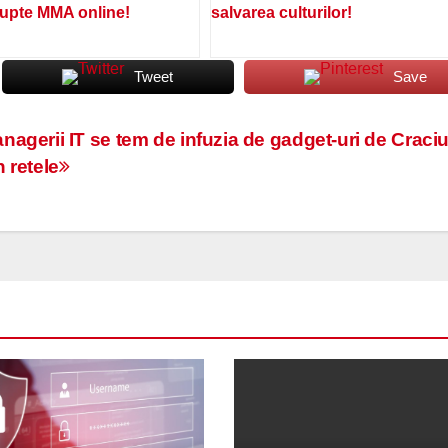
lupte MMA online!
salvarea culturilor!
Tweet
Save
nagerii IT se tem de infuzia de gadget-uri de Craci
n retele