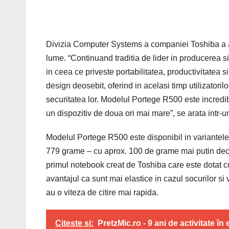
Divizia Computer Systems a companiei Toshiba a 
lume. “Continuand traditia de lider in producerea 
in ceea ce priveste portabilitatea, productivitatea 
design deosebit, oferind in acelasi timp utilizatori
securitatea lor. Modelul Portege R500 este incredibi
un dispozitiv de doua ori mai mare”, se arata int
Modelul Portege R500 este disponibil in variantele
779 grame – cu aprox. 100 de grame mai putin deca
primul notebook creat de Toshiba care este dotat c
avantajul ca sunt mai elastice in cazul socurilor si
au o viteza de citire mai rapida.
Citeste si:
PretzMic.ro - 9 ani de activitate î