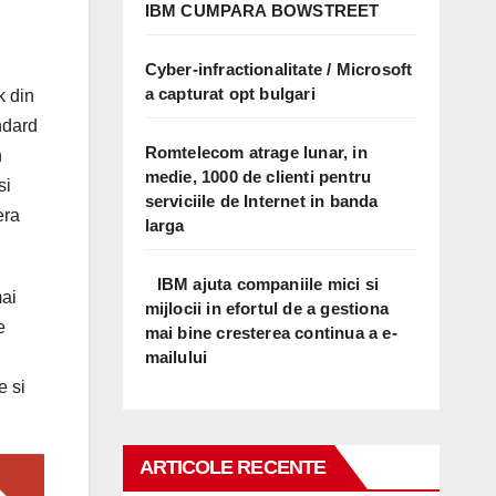
IBM CUMPARA BOWSTREET
Cyber-infractionalitate / Microsoft
a capturat opt bulgari
k din
ndard
Romtelecom atrage lunar, in
n
medie, 1000 de clienti pentru
si
serviciile de Internet in banda
era
larga
IBM ajuta companiile mici si
mai
mijlocii in efortul de a gestiona
e
mai bine cresterea continua a e-
mailului
e si
ARTICOLE RECENTE