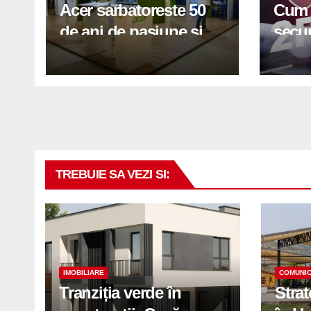
Acer sarbatoreste 50
Cum t
de ani de pasiune si
secur
inovatie
tău c
TREBUIE SA VEZI SI:
IMOBILIARE
COMUNIC
Tranziția verde în
Stra