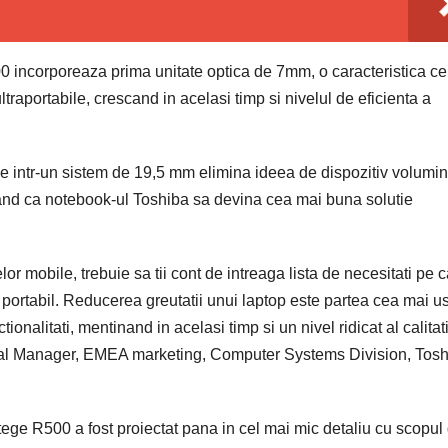
 incorporeaza prima unitate optica de 7mm, o caracteristica ce
traportabile, crescand in acelasi timp si nivelul de eficienta a
e intr-un sistem de 19,5 mm elimina ideea de dispozitiv volumin
cand ca notebook-ul Toshiba sa devina cea mai buna solutie
r mobile, trebuie sa tii cont de intreaga lista de necesitati pe c
iv portabil. Reducerea greutatii unui laptop este partea cea mai u
nalitati, mentinand in acelasi timp si un nivel ridicat al calitati
ral Manager, EMEA marketing, Computer Systems Division, Tos
tege R500 a fost proiectat pana in cel mai mic detaliu cu scopul