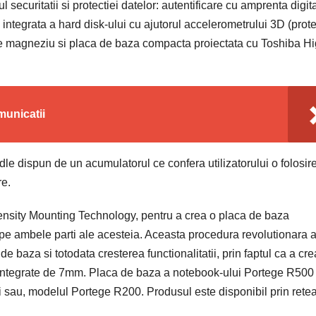
securitatii si protectiei datelor: autentificare cu amprenta digita
ia integrata a hard disk-ului cu ajutorul accelerometrului 3D (prot
 de magneziu si placa de baza compacta proiectata cu Toshiba H
municatii
dle dispun de un acumulatorul ce confera utilizatorului o folosir
re.
Density Mounting Technology, pentru a crea o placa de baza
e ambele parti ale acesteia. Aceasta procedura revolutionara 
 baza si totodata cresterea functionalitatii, prin faptul ca a cre
e integrate de 7mm. Placa de baza a notebook-ului Portege R500
 sau, modelul Portege R200. Produsul este disponibil prin rete