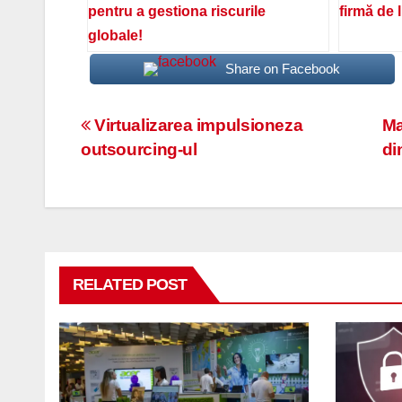
pentru a gestiona riscurile
firmă de 
globale!
Share on Facebook
Navigare
Virtualizarea impulsioneza
Ma
outsourcing-ul
di
în
articole
RELATED POST