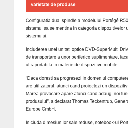
varietate de produse
Configuratia dual spindle a modelului Portégé R500
sistemul sa se mentina in categoria dispozitivelor ul
sistemului.
Includerea unei unitati optice DVD-SuperMulti Driv
de transportare a unor periferice suplimentare, fa
ultraportabila in materie de dispozitive mobile.
“Daca doresti sa progresezi in domeniul computerelo
are utilizatorul, atunci cand proiectezi un dispozit
Marea provocare apare atunci cand adaugi noi functio
produsului”, a declarat Thomas Teckentrup, Gene
Europe GmbH.
In ciuda dimesiunilor sale reduse, notebook-ul Por