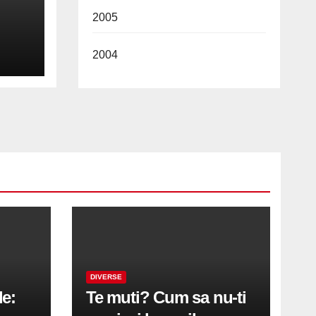
2005
a
2004
PU
DIVERSE
le:
Te muti? Cum sa nu-ti