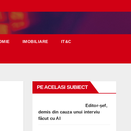
OMIE
IMOBILIARE
IT&C
PE ACELASI SUBIECT
Editor-șef,
demis din cauza unui interviu
făcut cu AI