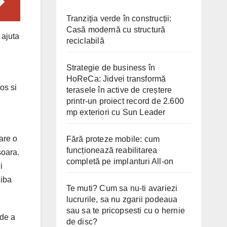
Tranziția verde în construcții:
Casă modernă cu structură
 ajuta
reciclabilă
Strategie de business în
HoReCa: Jidvei transformă
os si
terasele în active de creștere
printr-un proiect record de 2.600
mp exteriori cu Sun Leader
are o
Fără proteze mobile: cum
funcționează reabilitarea
soara.
completă pe implanturi All-on
i
hiba
Te muti? Cum sa nu-ti avariezi
lucrurile, sa nu zgarii podeaua
sau sa te pricopsesti cu o hernie
 de a
de disc?