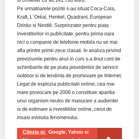
si Unilever cu 98.141.760 euro.
Pe urmatoarele pozitii s-au situat Coca-Cola,
Kraft, L´Oréal, Henkel, Quadrant, European
Drinks si Nestlé. Surprinzator pentru piata
investitorilor in publicitate, pentru prima oara
nici o companie de telefonie mobila nu se mai
afla printre primii zece clasati. In analiza privind
previziunile pentru anul in curs s-a tinut cont de
schimbarile de pe piata providerilor de servicii
outdoor si de tendinta de promovare pe Internet.
Legat de explozia publicitatii online, cea mai
mare provocare pe 2006 o constituie aparitia
unui organism neutru de masurare a audientei
si de estimare a investitiilor online, cerut de
insasi evolutia fenomenului.
Citeste si:
Google, Yahoo si