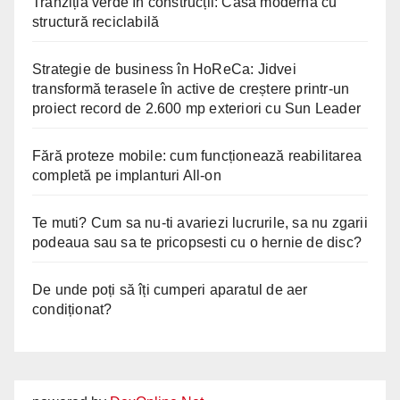
Tranziția verde în construcții: Casă modernă cu
structură reciclabilă
Strategie de business în HoReCa: Jidvei
transformă terasele în active de creștere printr-un
proiect record de 2.600 mp exteriori cu Sun Leader
Fără proteze mobile: cum funcționează reabilitarea
completă pe implanturi All-on
Te muti? Cum sa nu-ti avariezi lucrurile, sa nu zgarii
podeaua sau sa te pricopsesti cu o hernie de disc?
De unde poți să îți cumperi aparatul de aer
condiționat?