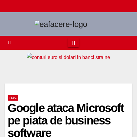
Skip
to
content
IT&C
Google ataca Microsoft
pe piata de business
software