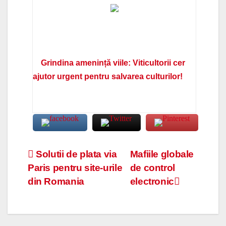
Grindina amenință viile: Viticultorii cer
ajutor urgent pentru salvarea culturilor!
Navigare
Solutii de plata via
Mafiile globale
Paris pentru site-urile
de control
în
din Romania
electronic
articole