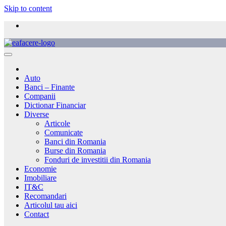
Skip to content
Auto
Banci – Finante
Companii
Dictionar Financiar
Diverse
Articole
Comunicate
Banci din Romania
Burse din Romania
Fonduri de investitii din Romania
Economie
Imobiliare
IT&C
Recomandari
Articolul tau aici
Contact