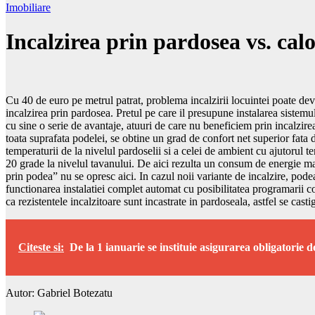
Imobiliare
Incalzirea prin pardosea vs. calo
Cu 40 de euro pe metrul patrat, problema incalzirii locuintei poate deve
incalzirea prin pardosea. Pretul pe care il presupune instalarea sistemulu
cu sine o serie de avantaje, atuuri de care nu beneficiem prin incalzire
toata suprafata podelei, se obtine un grad de confort net superior fata 
temperaturii de la nivelul pardoselii si a celei de ambient cu ajutorul t
20 grade la nivelul tavanului. De aici rezulta un consum de energie ma
prin podea” nu se opresc aici. In cazul noii variante de incalzire, po
functionarea instalatiei complet automat cu posibilitatea programarii 
ca rezistentele incalzitoare sunt incastrate in pardoseala, astfel se casti
Citeste si:
De la 1 ianuarie se instituie asigurarea obligatorie d
Autor: Gabriel Botezatu