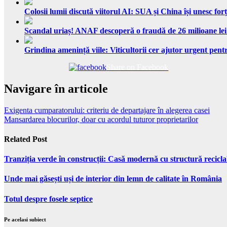
Colosii lumii discută viitorul AI: SUA și China își unesc forț
Scandal uriaș! ANAF descoperă o fraudă de 26 milioane lei
Grindina amenință viile: Viticultorii cer ajutor urgent pentr
Share on Facebook
Navigare în articole
Exigenta cumparatorului: criteriu de departajare în alegerea casei
Mansardarea blocurilor, doar cu acordul tuturor proprietarilor
Related Post
Tranziția verde în construcții: Casă modernă cu structură recicla
Unde mai găsești uși de interior din lemn de calitate în România
Totul despre fosele septice
Pe acelasi subiect