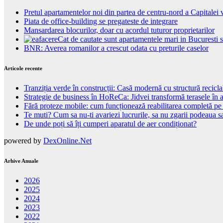
Pretul apartamentelor noi din partea de centru-nord a Capitalei 
Piata de office-building se pregateste de integrare
Mansardarea blocurilor, doar cu acordul tuturor proprietarilor
Cat de cautate sunt apartamentele mari in Bucuresti s
BNR: Averea romanilor a crescut odata cu preturile caselor
Articole recente
Tranziția verde în construcții: Casă modernă cu structură recicla
Strategie de business în HoReCa: Jidvei transformă terasele în a
Fără proteze mobile: cum funcționează reabilitarea completă pe
Te muti? Cum sa nu-ti avariezi lucrurile, sa nu zgarii podeaua sa
De unde poți să îți cumperi aparatul de aer condiționat?
powered by
DexOnline.Net
Arhive Anuale
2026
2025
2024
2023
2022