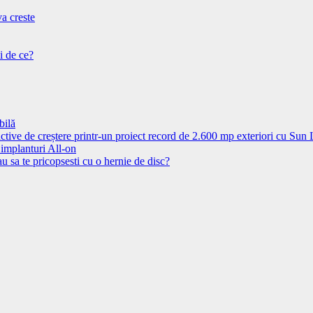
va creste
i de ce?
bilă
ctive de creștere printr-un proiect record de 2.600 mp exteriori cu Sun
 implanturi All-on
u sa te pricopsesti cu o hernie de disc?