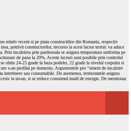
ns relativ recent si pe piata constructiilor din Romania, respectiv
insa, potrivit constructorilor, trecerea la acest factor termic va aduce
bila. Prin incalzirea prin pardoseala se asigura temperatura uniforma pe
unctionare de pana la 20%. Aceste lucruri sunt posibile prin controlul
a se obtin 24-25 grade la baza podelei, 22 grade la nivelul corpului si
 care s-au profilat pe domeniu. Argumentele pro “sistem de incalzire
ita intretinere sau consumabile. De asemenea, termostatele asigura
xcesiv la tavan, si se reduce consumul inutil de energie. De mentionat