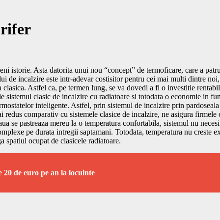
rifer
ni istorie. Asta datorita unui nou “concept” de termoficare, care a patru
i de incalzire este intr-adevar costisitor pentru cei mai multi dintre noi, 
a clasica. Astfel ca, pe termen lung, se va dovedi a fi o investitie renta
de sistemul clasic de incalzire cu radiatoare si totodata o economie in f
ermostatelor inteligente. Astfel, prin sistemul de incalzire prin pardoseal
i redus comparativ cu sistemele clasice de incalzire, ne asigura firmele
deaua se pastreaza mereu la o temperatura confortabila, sistemul nu neces
complexe pe durata intregii saptamani. Totodata, temperatura nu creste e
ga spatiul ocupat de clasicele radiatoare.
e 20 de euro pe an la locuinte