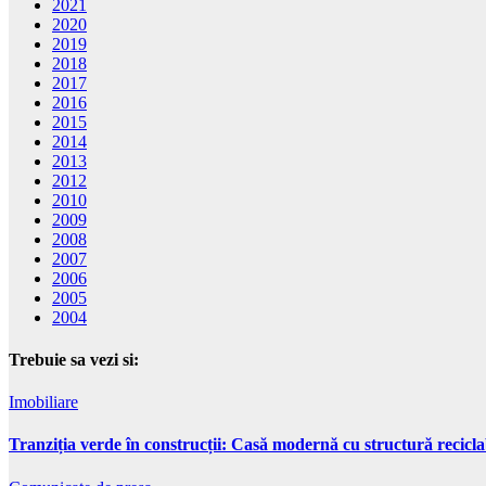
2021
2020
2019
2018
2017
2016
2015
2014
2013
2012
2010
2009
2008
2007
2006
2005
2004
Trebuie sa vezi si:
Imobiliare
Tranziția verde în construcții: Casă modernă cu structură recicla