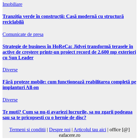
Imobiliare
Tranziția verde în construcții: Casă modernă cu structură
reciclabilă
Comunicate de presa
Strategie de business în HoReCa: Jidvei transformă terasele în
active de creștere printr-un proiect record de 2.600 mp exteriori
cu Sun Leader
Diverse
Fără proteze mobile: cum funcționează reabilitarea completă pe
implanturi All-on
Diverse
Te muti? Cum sa nu-ti avariezi lucrurile, sa nu zgarii podeaua
sau sa te pricopsesti cu o hernie de disc?
Termeni si conditii
|
Despre noi
|
Articolul tau aici
| office [@]
eafacere.ro