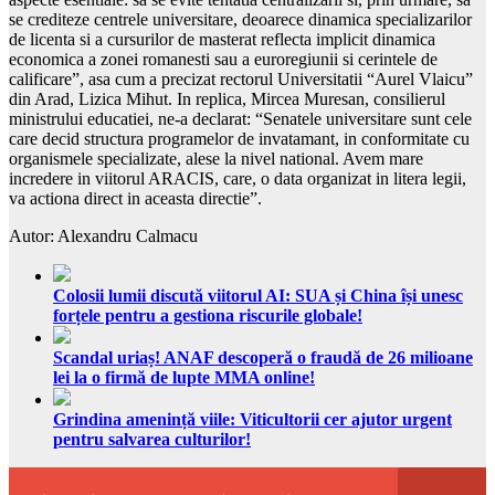
se crediteze centrele universitare, deoarece dinamica specializarilor
de licenta si a cursurilor de masterat reflecta implicit dinamica
economica a zonei romanesti sau a euroregiunii si cerintele de
calificare”, asa cum a precizat rectorul Universitatii “Aurel Vlaicu”
din Arad, Lizica Mihut. In replica, Mircea Muresan, consilierul
ministrului educatiei, ne-a declarat: “Senatele universitare sunt cele
care decid structura programelor de invatamant, in conformitate cu
organismele specializate, alese la nivel national. Avem mare
incredere in viitorul ARACIS, care, o data organizat in litera legii,
va actiona direct in aceasta directie”.
Autor: Alexandru Calmacu
Colosii lumii discută viitorul AI: SUA și China își unesc
forțele pentru a gestiona riscurile globale!
Scandal uriaș! ANAF descoperă o fraudă de 26 milioane
lei la o firmă de lupte MMA online!
Grindina amenință viile: Viticultorii cer ajutor urgent
pentru salvarea culturilor!