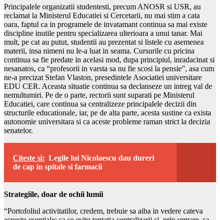
Principalele organizatii studentesti, precum ANOSR si USR, au
reclamat la Ministerul Educatiei si Cercetarii, nu mai stim a cata
oara, faptul ca in programele de invatamant continua sa mai existe
discipline inutile pentru specializarea ulterioara a unui tanar. Mai
mult, pe cat au putut, studentii au prezentat si listele cu asemenea
materii, insa nimeni nu le-a luat in seama. Cursurile cu pricina
continua sa fie predate in acelasi mod, dupa principiul, inradacinat si
nesanatos, ca “profesorii in varsta sa nu fie scosi la pensie”, asa cum
ne-a precizat Stefan Vlaston, presedintele Asociatiei universitare
EDU CER. Aceasta situatie continua sa declanseze un intreg val de
nemultumiri. Pe de o parte, rectorii sunt suparati pe Ministerul
Educatiei, care continua sa centralizeze principalele decizii din
structurile educationale, iar, pe de alta parte, acesta sustine ca exista
autonomie universitara si ca aceste probleme raman strict la decizia
senatelor.
Citeste si:
Legile lui Nicolaescu dau dureri
de cap in spitale si farmacii
Strategiile, doar de ochii lumii
“Portofoliul activitatilor, credem, trebuie sa aiba in vedere cateva
aspecte esentiale: sa se evite tentatia centralizarii si, prin urmare, sa