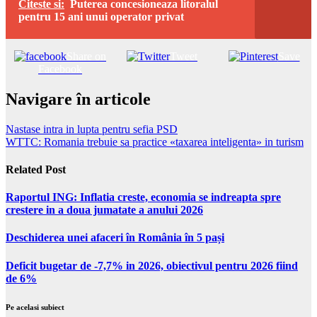
Citeste si:
Puterea concesioneaza litoralul
pentru 15 ani unui operator privat
Share on
Tweet
Save
Facebook
Navigare în articole
Nastase intra in lupta pentru sefia PSD
WTTC: Romania trebuie sa practice «taxarea inteligenta» in turism
Related Post
Raportul ING: Inflatia creste, economia se indreapta spre
crestere in a doua jumatate a anului 2026
Deschiderea unei afaceri în România în 5 pași
Deficit bugetar de -7,7% in 2026, obiectivul pentru 2026 fiind
de 6%
Pe acelasi subiect