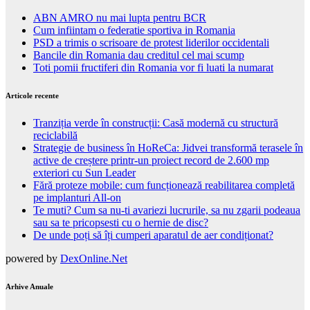
ABN AMRO nu mai lupta pentru BCR
Cum infiintam o federatie sportiva in Romania
PSD a trimis o scrisoare de protest liderilor occidentali
Bancile din Romania dau creditul cel mai scump
Toti pomii fructiferi din Romania vor fi luati la numarat
Articole recente
Tranziția verde în construcții: Casă modernă cu structură
reciclabilă
Strategie de business în HoReCa: Jidvei transformă terasele în
active de creștere printr-un proiect record de 2.600 mp
exteriori cu Sun Leader
Fără proteze mobile: cum funcționează reabilitarea completă
pe implanturi All-on
Te muti? Cum sa nu-ti avariezi lucrurile, sa nu zgarii podeaua
sau sa te pricopsesti cu o hernie de disc?
De unde poți să îți cumperi aparatul de aer condiționat?
powered by
DexOnline.Net
Arhive Anuale