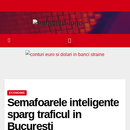
Skip
to
content
ECONOMIE
Semafoarele inteligente
sparg traficul in
Bucuresti