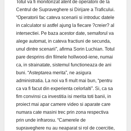
Totul va fi monitorizat atent de operatorii de la
Centrul de Supraveghere si Dirijare a Traficului.
“Operatorii fac cateva scenarii si introduc datele
in calculator si astfel ajung la fiecare ?creier? al
intersectiei. Pe baza acestor date, semaforul va
alege automat, in cateva fractiuni de secunda,
unul dintre scenarii”, afirma Sorin Luchian. Totul
pare desprins din filmele hollwood-iene, numai
ca, in strainatate, sistemul functioneaza de ani
buni. “Asteptarea merita”, ne asigura
administratia. La noi va fi mult mai bun, “pentru
ca va fi facut din experienta celorlalti”. Si, ca sa
fim convinsi ca investitia isi merita toti banii, in
proiect mai apar camere video si aparate care
numara cate masini trec prin zona respectiva
prin unde infrarosu. “Camerele de
supraveghere nu au neaparat si rol de coercitie,