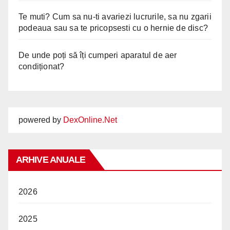
Te muti? Cum sa nu-ti avariezi lucrurile, sa nu zgarii
podeaua sau sa te pricopsesti cu o hernie de disc?
De unde poți să îți cumperi aparatul de aer
condiționat?
powered by
DexOnline.Net
ARHIVE ANUALE
2026
2025