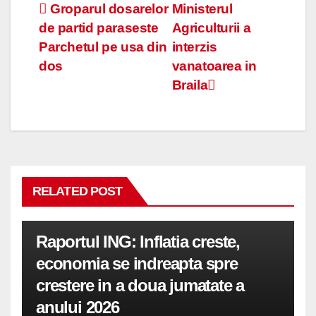
Navigare
Groparul dosarelor
Ministerul
de partid paraseste
Agriculturii a
în
Parchetul pe usa din
interzis
articole
dos
vanatoarea in
Braila
RELATED POST
Raportul ING: Inflatia creste,
economia se indreapta spre
crestere in a doua jumatate a
anului 2026