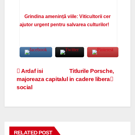
Grindina amenință viile: Viticultorii cer
ajutor urgent pentru salvarea culturilor!
Navigare
Ardaf isi
Titlurile Porsche,
majoreaza capitalul
in cadere libera
în
social
articole
RELATED POST