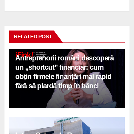
RELATED POST
Antreprenorii români descoperă
un „shortcut” financiar: cum
obțin firmele finanțări mai rapid
fără să piardă timp în bănci