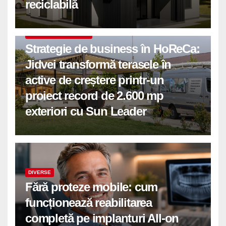
reciclabilă
COMUNICATE DE PRESA
Strategie de business în HoReCa:
Jidvei transformă terasele în
active de creștere printr-un
proiect record de 2.600 mp
exteriori cu Sun Leader
DIVERSE
Fără proteze mobile: cum
funcționează reabilitarea
completă pe implanturi All-on