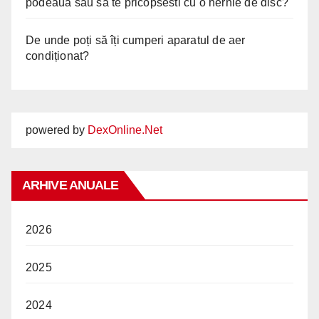
podeaua sau sa te pricopsesti cu o hernie de disc?
De unde poți să îți cumperi aparatul de aer
condiționat?
powered by
DexOnline.Net
ARHIVE ANUALE
2026
2025
2024