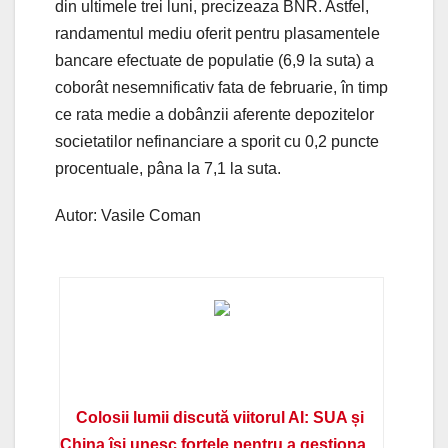
din ultimele trei luni, precizeaza BNR. Astfel,
randamentul mediu oferit pentru plasamentele
bancare efectuate de populatie (6,9 la suta) a
coborât nesemnificativ fata de februarie, în timp
ce rata medie a dobânzii aferente depozitelor
societatilor nefinanciare a sporit cu 0,2 puncte
procentuale, pâna la 7,1 la suta.
Autor: Vasile Coman
Colosii lumii discută viitorul AI: SUA și
China își unesc forțele pentru a gestiona