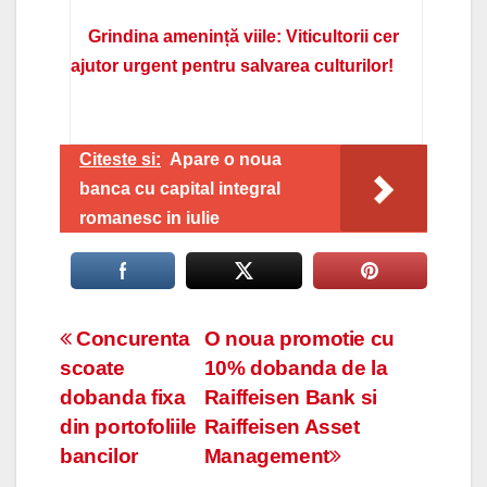
Grindina amenință viile: Viticultorii cer
ajutor urgent pentru salvarea culturilor!
Citeste si:
Apare o noua
banca cu capital integral
romanesc in iulie
Navigare
Concurenta
O noua promotie cu
scoate
10% dobanda de la
în
dobanda fixa
Raiffeisen Bank si
articole
din portofoliile
Raiffeisen Asset
bancilor
Management