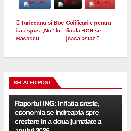
Navigare
Tariceanu si Boc
Calificarile pentru
i-au spus „Nu“ lui
finala BCR se
în
Basescu
joaca astazi
articole
RELATED POST
Raportul ING: Inflatia creste,
economia se indreapta spre
crestere in a doua jumatate a
anului 2026