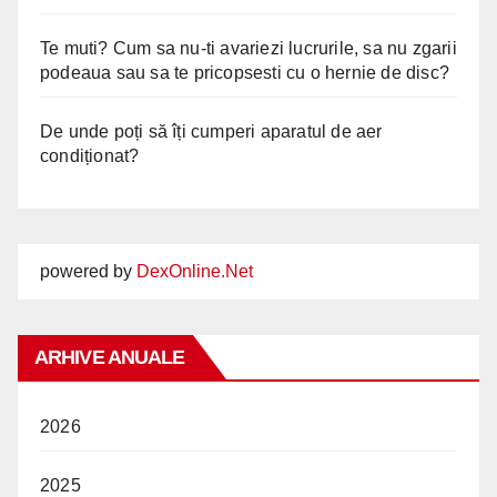
Te muti? Cum sa nu-ti avariezi lucrurile, sa nu zgarii
podeaua sau sa te pricopsesti cu o hernie de disc?
De unde poți să îți cumperi aparatul de aer
condiționat?
powered by
DexOnline.Net
ARHIVE ANUALE
2026
2025