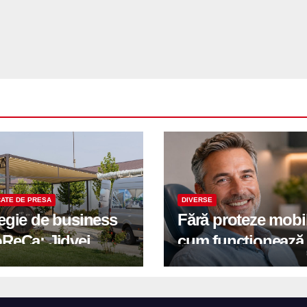
ATE DE PRESA
DIVERSE
tegie de business
Fără proteze mobi
oReCa: Jidvei
cum funcționează
formă terasele în
reabilitarea compl
e de creștere
pe implanturi All-
r-un proiect record