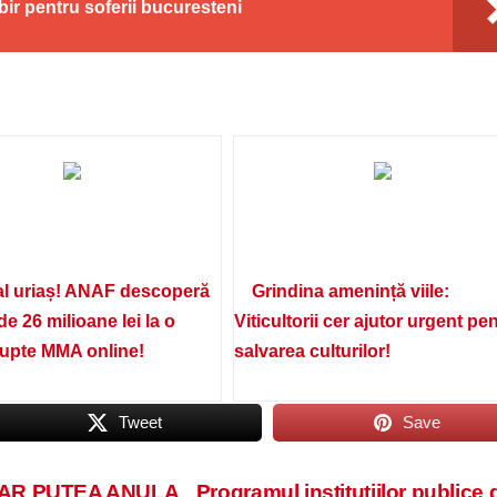
ir pentru soferii bucuresteni
l uriaș! ANAF descoperă
Grindina amenință viile:
de 26 milioane lei la o
Viticultorii cer ajutor urgent pe
lupte MMA online!
salvarea culturilor!
Tweet
Save
AR PUTEA ANULA
Programul institutiilor publice 