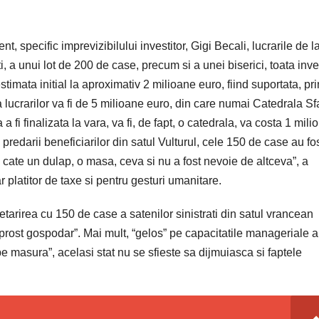
specific imprevizibilului investitor, Gigi Becali, lucrarile de l
ti, a unui lot de 200 de case, precum si a unei biserici, toata inves
stimata initial la aproximativ 2 milioane euro, fiind suportata, pri
a lucrarilor va fi de 5 milioane euro, din care numai Catedrala Sf
i finalizata la vara, va fi, de fapt, o catedrala, va costa 1 mili
 predarii beneficiarilor din satul Vulturul, cele 150 de case au fo
 cate un dulap, o masa, ceva si nu a fost nevoie de altceva”, a
r platitor de taxe si pentru gesturi umanitare.
etarirea cu 150 de case a satenilor sinistrati din satul vrancean
ai prost gospodar”. Mai mult, “gelos” pe capacitatile manageriale a
 “pe masura”, acelasi stat nu se sfieste sa dijmuiasca si faptele