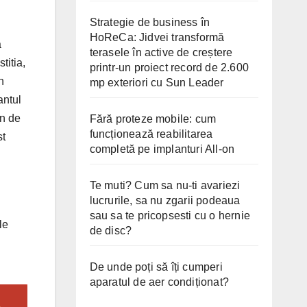
Strategie de business în
HoReCa: Jidvei transformă
a
terasele în active de creștere
titia,
printr-un proiect record de 2.600
n
mp exteriori cu Sun Leader
antul
on de
Fără proteze mobile: cum
funcționează reabilitarea
st
completă pe implanturi All-on
Te muti? Cum sa nu-ti avariezi
lucrurile, sa nu zgarii podeaua
sau sa te pricopsesti cu o hernie
le
de disc?
De unde poți să îți cumperi
aparatul de aer condiționat?