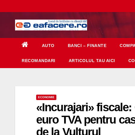
Skip
to
content
AUTO
BANCI – FINANTE
COMPA
RECOMANDARI
ARTICOLUL TAU AICI
CO
ECONOMIE
«Incurajari» fiscale: 
euro TVA pentru case
de la Vulturul