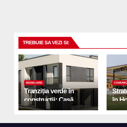
TREBUIE SA VEZI SI:
IMOBILIARE
COMUNIC
Tranziția verde în
Stra
construcții: Casă
în H
modernă cu structură
trans
reciclabilă
activ
print