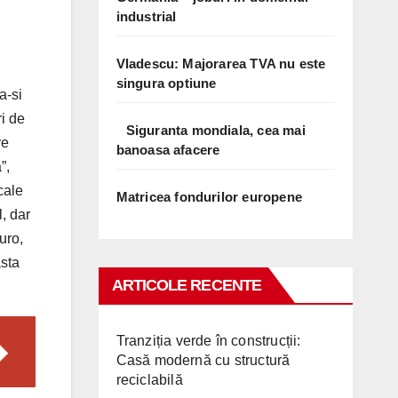
industrial
Vladescu: Majorarea TVA nu este
singura optiune
a-si
ri de
Siguranta mondiala, cea mai
re
banoasa afacere
”,
cale
Matricea fondurilor europene
l, dar
uro,
asta
ARTICOLE RECENTE
Tranziția verde în construcții:
Casă modernă cu structură
reciclabilă