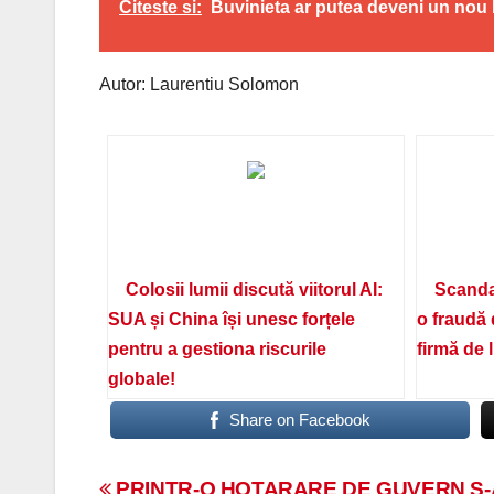
Citeste si:
Buvinieta ar putea deveni un nou b
Autor: Laurentiu Solomon
Colosii lumii discută viitorul AI:
Scanda
SUA și China își unesc forțele
o fraudă 
pentru a gestiona riscurile
firmă de 
globale!
Share on Facebook
PRINTR-O HOTARARE DE GUVERN S-