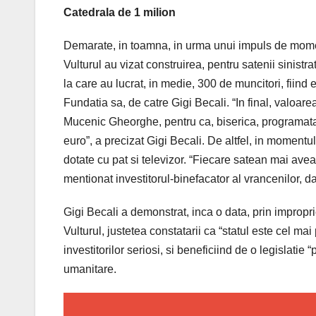
Catedrala de 1 milion
Demarate, in toamna, in urma unui impuls de moment, 
Vulturul au vizat construirea, pentru satenii sinistra
la care au lucrat, in medie, 300 de muncitori, fiind e
Fundatia sa, de catre Gigi Becali. “In final, valoare
Mucenic Gheorghe, pentru ca, biserica, programata a f
euro”, a precizat Gigi Becali. De altfel, in momentul
dotate cu pat si televizor. “Fiecare satean mai avea
mentionat investitorul-binefacator al vrancenilor, da
Gigi Becali a demonstrat, inca o data, prin impropri
Vulturul, justetea constatarii ca “statul este cel m
investitorilor seriosi, si beneficiind de o legislatie
umanitare.