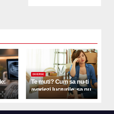
DIVERSE
le:
Te muti? Cum sa nu-ti
avariezi lucrurile, sa nu
etă
zgarii podeaua sau sa
on
te pricopsesti cu o
hernie de disc?