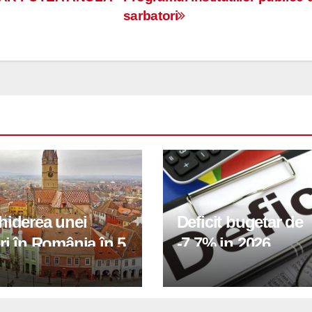
sarbatori
hiderea unei
Deficit bugetar de
ri în România în 5
-7,7% in 2026,
obiectivul pentru 
fiind de 6%