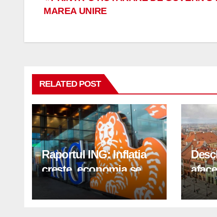
Navigare
MAREA UNIRE
în
articole
RELATED POST
Raportul ING: Inflatia
Desc
creste, economia se
aface
indreapta spre crestere
pași
in a doua jumatate a
anului 2026