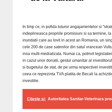
In timp ce, in pofida tuturor angajamentelor si “strate
indeplineasca propriile promisiuni si sa termine, la
inundatii care au lovit in acest an Romania, un singu
cele 200 de case satenilor din satul vrancean Vultur
insa multi-mediatizata. Numai ca, potrivit legislati
in cazul unor donatii, gestul umanitar al investitorul
si bugetului de stat, de pe urma respectivei investi
ceea ce reprezinta TVA platita de Becali la achizit
investitie.
Citeste si:
Autoritatea Sanitar-Veterinara pr