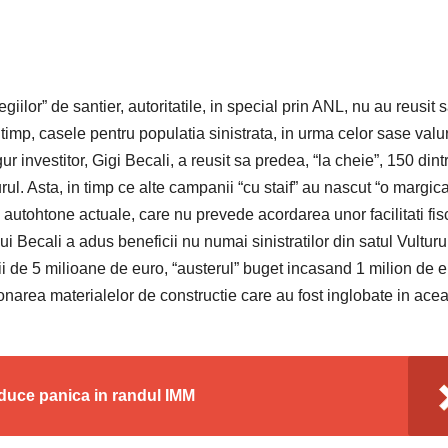
giilor” de santier, autoritatile, in special prin ANL, nu au reusit s
 timp, casele pentru populatia sinistrata, in urma celor sase valu
r investitor, Gigi Becali, a reusit sa predea, “la cheie”, 150 dint
ul. Asta, in timp ce alte campanii “cu staif” au nascut “o margica
ei autohtone actuale, care nu prevede acordarea unor facilitati fis
ui Becali a adus beneficii nu numai sinistratilor din satul Vulturu
tii de 5 milioane de euro, “austerul” buget incasand 1 milion de e
ionarea materialelor de constructie care au fost inglobate in ace
oduce panica in randul IMM