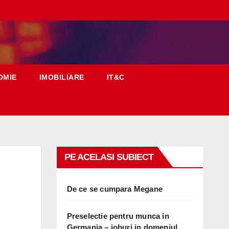
OMIE
IMOBILIARE
IT&C
PE ACELASI SUBIECT
De ce se cumpara Megane
Preselectie pentru munca in
Germania – joburi in domeniul