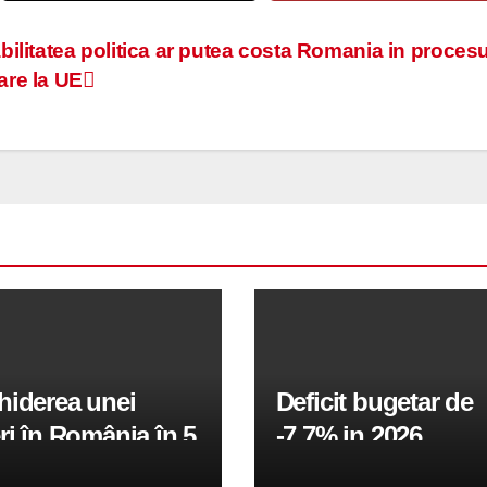
abilitatea politica ar putea costa Romania in proces
are la UE
hiderea unei
Deficit bugetar de
ri în România în 5
-7,7% in 2026,
obiectivul pentru 