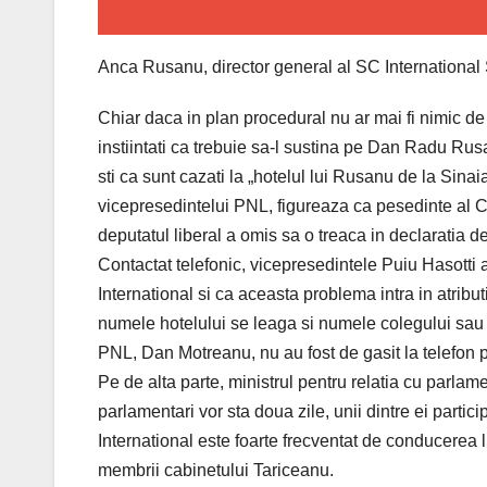
Anca Rusanu, director general al SC International
Chiar daca in plan procedural nu ar mai fi nimic de a
instiintati ca trebuie sa-l sustina pe Dan Radu Rusa
sti ca sunt cazati la „hotelul lui Rusanu de la Sin
vicepresedintelui PNL, figureaza ca pesedinte al CA
deputatul liberal a omis sa o treaca in declaratia de
Contactat telefonic, vicepresedintele Puiu Hasotti 
International si ca aceasta problema intra in atribut
numele hotelului se leaga si numele colegului sau
PNL, Dan Motreanu, nu au fost de gasit la telefon p
Pe de alta parte, ministrul pentru relatia cu parlam
parlamentari vor sta doua zile, unii dintre ei partic
International este foarte frecventat de conducerea li
membrii cabinetului Tariceanu.