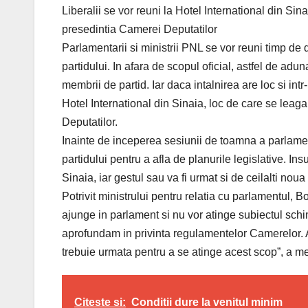
Liberalii se vor reuni la Hotel International din Si
presedintia Camerei Deputatilor
Parlamentarii si ministrii PNL se vor reuni timp de
partidului. In afara de scopul oficial, astfel de adu
membrii de partid. Iar daca intalnirea are loc si int
Hotel International din Sinaia, loc de care se le
Deputatilor.
Inainte de inceperea sesiunii de toamna a parlament
partidului pentru a afla de planurile legislative. I
Sinaia, iar gestul sau va fi urmat si de ceilalti noua 
Potrivit ministrului pentru relatia cu parlamentul, 
ajunge in parlament si nu vor atinge subiectul sch
aprofundam in privinta regulamentelor Camerelor
trebuie urmata pentru a se atinge acest scop”, a 
Citeste si:
Conditii dure la venitul minim