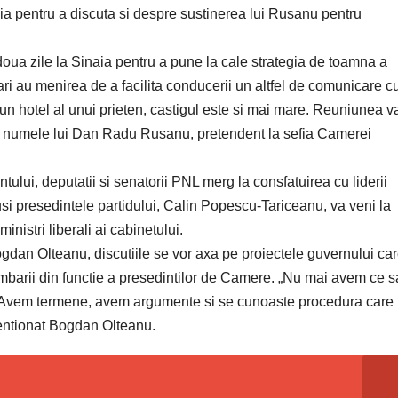
naia pentru a discuta si despre sustinerea lui Rusanu pentru
 doua zile la Sinaia pentru a pune la cale strategia de toamna a
nari au menirea de a facilita conducerii un altfel de comunicare c
r-un hotel al unui prieten, castigul este si mai mare. Reuniunea va 
aga numele lui Dan Radu Rusanu, pretendent la sefia Camerei
ului, deputatii si senatorii PNL merg la consfatuirea cu liderii
nsusi presedintele partidului, Calin Popescu-Tariceanu, va veni la
ministri liberali ai cabinetului.
Bogdan Olteanu, discutiile se vor axa pe proiectele guvernului car
imbarii din functie a presedintilor de Camere. „Nu mai avem ce s
. Avem termene, avem argumente si se cunoaste procedura care
mentionat Bogdan Olteanu.