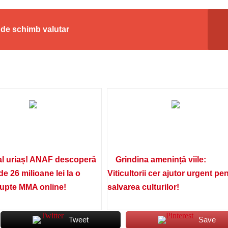
 de schimb valutar
l uriaș! ANAF descoperă
Grindina amenință viile:
de 26 milioane lei la o
Viticultorii cer ajutor urgent pe
lupte MMA online!
salvarea culturilor!
Tweet
Save