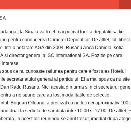
 SA
daugat, la Sinaia va fi cel mai potrivit loc ca deputatii sa fie
nu pentru conducerea Camerei Deputatilor. De altfel, toti liberal
aia”. Intr-o hotarare AGA din 2004, Rusanu Anca Daniela, sotia
 si director general al SC International SA. Pozitie pe care
 interese.
a spus ca nu cunoaste ratiunea pentru care a fost ales Hotelul
iile secretariatului general al partidului. El a mai spus ca nu stie
 Dan Radu Rusanu. Nici acesta din urma si nici secretarul gener
entru a ne spune care au fost modalitatile de selectie.
entul, Bogdan Olteanu, a precizat ca nu toti cei aproximativ 100 
ipand doar la sedinta de sambata intre 10.00 si 17.00. De altfel, 
berala, in acest loc reunindu-se anul trecut, imediat dupa alegeri