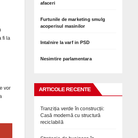
afaceri
Furtunile de marketing smulg
acoperisul masinilor
u
fi la
Intalnire la varf in PSD
Nesimtire parlamentara
e vor
ARTICOLE RECENTE
a
Tranziția verde în construcții:
Casă modernă cu structură
reciclabilă