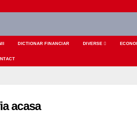
II
DICTIONAR FINANCIAR
DIVERSE
ECONO
NTACT
fia acasa