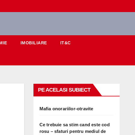
MIE
IMOBILIARE
IT&C
PE ACELASI SUBIECT
Mafia onorariilor-otravite
Ce trebuie sa stim cand este cod
rosu – sfaturi pentru mediul de