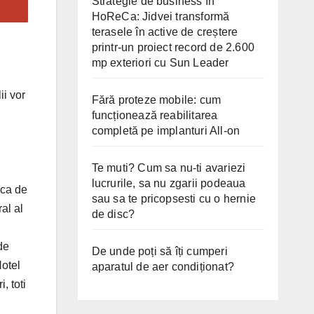
Strategie de business în
HoReCa: Jidvei transformă
terasele în active de creștere
printr-un proiect record de 2.600
mp exteriori cu Sun Leader
ii vor
Fără proteze mobile: cum
funcționează reabilitarea
completă pe implanturi All-on
Te muti? Cum sa nu-ti avariezi
lucrurile, sa nu zgarii podeaua
 ca de
sau sa te pricopsesti cu o hernie
al al
de disc?
de
De unde poți să îți cumperi
Hotel
aparatul de aer condiționat?
, toti