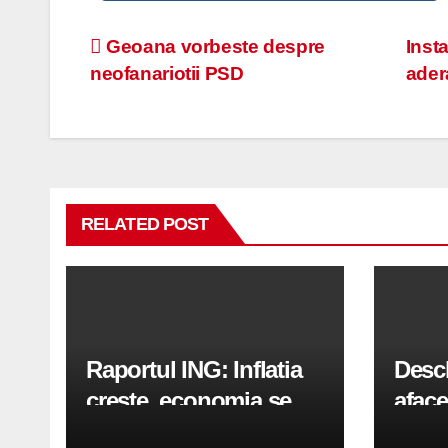
Navigare
Geoana vorbeste despre
Inst
neofanariotii PSD
ader
în
articole
RELATED POST
Raportul ING: Inflatia
Desc
creste, economia se
aface
indreapta spre crestere
pași