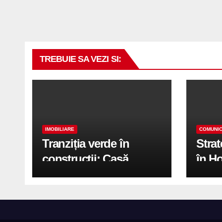
TREBUIE SA VEZI SI:
IMOBILIARE
COMUNIC
Tranziția verde în
Stra
construcții: Casă
în H
modernă cu structură
trans
reciclabilă
activ
print
de 2.