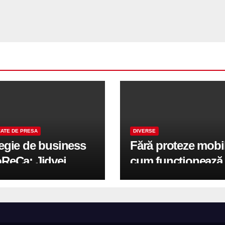
ATE DE PRESA
DIVERSE
tegie de business
Fără proteze mobi
oReCa: Jidvei
cum funcționează
formă terasele în
reabilitarea compl
e de creștere
pe implanturi All-
r-un proiect record
600 mp exteriori