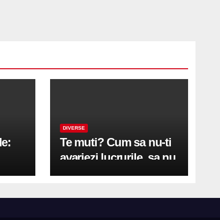
DIVERSE
le:
Te muti? Cum sa nu-ti
avariezi lucrurile, sa nu
etă
zgarii podeaua sau sa
on
te pricopsesti cu o
hernie de disc?