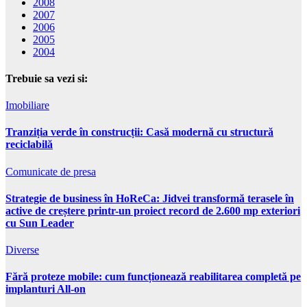
2008
2007
2006
2005
2004
Trebuie sa vezi si:
Imobiliare
Tranziția verde în construcții: Casă modernă cu structură
reciclabilă
Comunicate de presa
Strategie de business în HoReCa: Jidvei transformă terasele în
active de creștere printr-un proiect record de 2.600 mp exteriori
cu Sun Leader
Diverse
Fără proteze mobile: cum funcționează reabilitarea completă pe
implanturi All-on