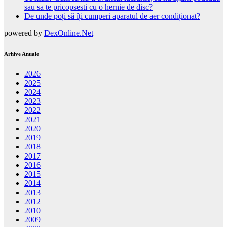
sau sa te pricopsesti cu o hernie de disc?
De unde poți să îți cumperi aparatul de aer condiționat?
powered by
DexOnline.Net
Arhive Anuale
2026
2025
2024
2023
2022
2021
2020
2019
2018
2017
2016
2015
2014
2013
2012
2010
2009