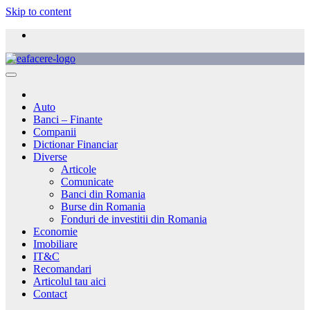
Skip to content
Auto
Banci – Finante
Companii
Dictionar Financiar
Diverse
Articole
Comunicate
Banci din Romania
Burse din Romania
Fonduri de investitii din Romania
Economie
Imobiliare
IT&C
Recomandari
Articolul tau aici
Contact