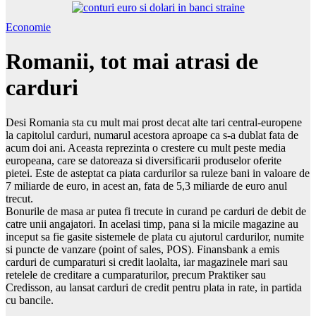
Economie
Romanii, tot mai atrasi de
carduri
Desi Romania sta cu mult mai prost decat alte tari central-europene
la capitolul carduri, numarul acestora aproape ca s-a dublat fata de
acum doi ani. Aceasta reprezinta o crestere cu mult peste media
europeana, care se datoreaza si diversificarii produselor oferite
pietei. Este de asteptat ca piata cardurilor sa ruleze bani in valoare de
7 miliarde de euro, in acest an, fata de 5,3 miliarde de euro anul
trecut.
Bonurile de masa ar putea fi trecute in curand pe carduri de debit de
catre unii angajatori. In acelasi timp, pana si la micile magazine au
inceput sa fie gasite sistemele de plata cu ajutorul cardurilor, numite
si puncte de vanzare (point of sales, POS). Finansbank a emis
carduri de cumparaturi si credit laolalta, iar magazinele mari sau
retelele de creditare a cumparaturilor, precum Praktiker sau
Credisson, au lansat carduri de credit pentru plata in rate, in partida
cu bancile.