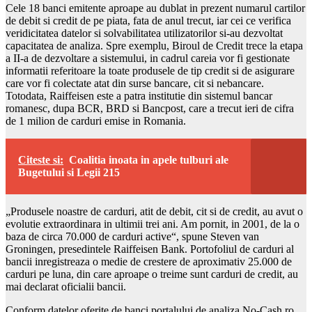
Cele 18 banci emitente aproape au dublat in prezent numarul cartilor
de debit si credit de pe piata, fata de anul trecut, iar cei ce verifica
veridicitatea datelor si solvabilitatea utilizatorilor si-au dezvoltat
capacitatea de analiza. Spre exemplu, Biroul de Credit trece la etapa
a II-a de dezvoltare a sistemului, in cadrul careia vor fi gestionate
informatii referitoare la toate produsele de tip credit si de asigurare
care vor fi colectate atat din surse bancare, cit si nebancare.
Totodata, Raiffeisen este a patra institutie din sistemul bancar
romanesc, dupa BCR, BRD si Bancpost, care a trecut ieri de cifra
de 1 milion de carduri emise in Romania.
Citeste si:
Coalitia inoata in apele tulburi ale
Bugetului si Legii 215
„Produsele noastre de carduri, atit de debit, cit si de credit, au avut o
evolutie extraordinara in ultimii trei ani. Am pornit, in 2001, de la o
baza de circa 70.000 de carduri active“, spune Steven van
Groningen, presedintele Raiffeisen Bank. Portofoliul de carduri al
bancii inregistreaza o medie de crestere de aproximativ 25.000 de
carduri pe luna, din care aproape o treime sunt carduri de credit, au
mai declarat oficialii bancii.
Conform datelor oferite de banci portalului de analiza No-Cash.ro,