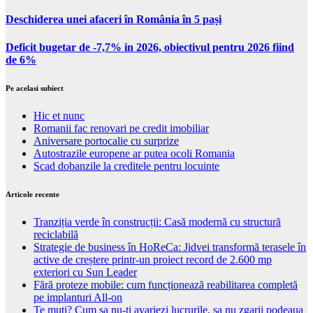
Deschiderea unei afaceri în România în 5 pași
Deficit bugetar de -7,7% in 2026, obiectivul pentru 2026 fiind
de 6%
Pe acelasi subiect
Hic et nunc
Romanii fac renovari pe credit imobiliar
Aniversare portocalie cu surprize
Autostrazile europene ar putea ocoli Romania
Scad dobanzile la creditele pentru locuinte
Articole recente
Tranziția verde în construcții: Casă modernă cu structură
reciclabilă
Strategie de business în HoReCa: Jidvei transformă terasele în
active de creștere printr-un proiect record de 2.600 mp
exteriori cu Sun Leader
Fără proteze mobile: cum funcționează reabilitarea completă
pe implanturi All-on
Te muti? Cum sa nu-ti avariezi lucrurile, sa nu zgarii podeaua