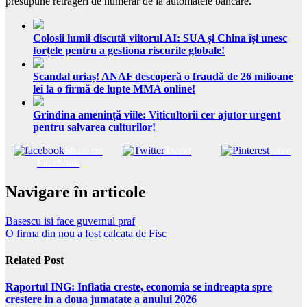
presupune retrageri de numerar de la automatele bancare.
Colosii lumii discută viitorul AI: SUA și China își unesc
forțele pentru a gestiona riscurile globale!
Scandal uriaș! ANAF descoperă o fraudă de 26 milioane
lei la o firmă de lupte MMA online!
Grindina amenință viile: Viticultorii cer ajutor urgent
pentru salvarea culturilor!
Share on
Tweet
Save
Facebook
Navigare în articole
Basescu isi face guvernul praf
O firma din nou a fost calcata de Fisc
Related Post
Raportul ING: Inflatia creste, economia se indreapta spre
crestere in a doua jumatate a anului 2026