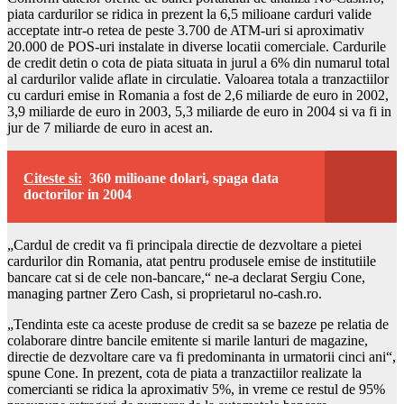
piata cardurilor se ridica in prezent la 6,5 milioane carduri valide
acceptate intr-o retea de peste 3.700 de ATM-uri si aproximativ
20.000 de POS-uri instalate in diverse locatii comerciale. Cardurile
de credit detin o cota de piata situata in jurul a 6% din numarul total
al cardurilor valide aflate in circulatie. Valoarea totala a tranzactiilor
cu carduri emise in Romania a fost de 2,6 miliarde de euro in 2002,
3,9 miliarde de euro in 2003, 5,3 miliarde de euro in 2004 si va fi in
jur de 7 miliarde de euro in acest an.
Citeste si:
360 milioane dolari, spaga data
doctorilor in 2004
„Cardul de credit va fi principala directie de dezvoltare a pietei
cardurilor din Romania, atat pentru produsele emise de institutiile
bancare cat si de cele non-bancare,“ ne-a declarat Sergiu Cone,
managing partner Zero Cash, si proprietarul no-cash.ro.
„Tendinta este ca aceste produse de credit sa se bazeze pe relatia de
colaborare dintre bancile emitente si marile lanturi de magazine,
directie de dezvoltare care va fi predominanta in urmatorii cinci ani“,
spune Cone. In prezent, cota de piata a tranzactiilor realizate la
comercianti se ridica la aproximativ 5%, in vreme ce restul de 95%