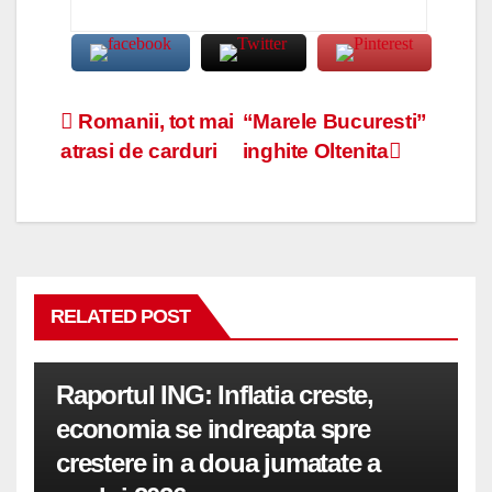
Navigare
Romanii, tot mai
“Marele Bucuresti”
atrasi de carduri
inghite Oltenita
în
articole
RELATED POST
Raportul ING: Inflatia creste,
economia se indreapta spre
crestere in a doua jumatate a