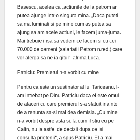
Basescu, acelea ca „actiunile de la petrom ar
putea ajunge intr-o singura mina. „Daca puteti
sa ma luminati si pe mine cum as putea sa
ajung sa am acele actiuni, le facem juma-juma.
Mai trebuie insa sa vedem ce facem si cu cei
70.000 de oameni (salariatii Petrom n.red.) care
vor alerga sa ne ia gitul“, afrima Luca.
Patriciu: Premierul n-a vorbit cu mine
Pentru ca este un sustinator al lui Tariceanu, l-
am intrebat pe Dinu Patriciu daca el este omul
de afaceri cu care premierul s-a sfatuit inainte
de a renunta sa-si mai dea demisia. „Cu mine
n-a vorbit despre asta si, la cum il stiu eu pe
Calin, nu ia astfel de decizii dupa ce isi
consulta prietenii“, a spus Patriciu. El a mai