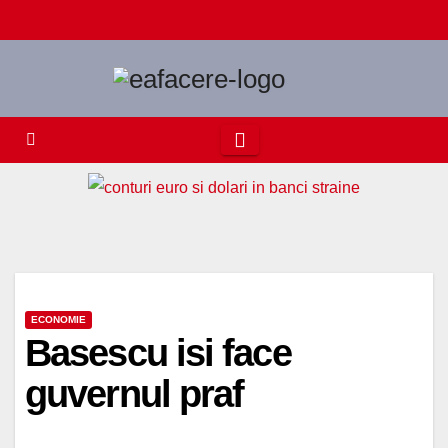
Skip
to
content
ECONOMIE
Basescu isi face
guvernul praf