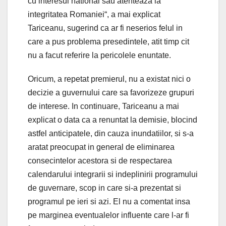
cu interesul national sau atenteaza la
integritatea Romaniei“, a mai explicat
Tariceanu, sugerind ca ar fi neserios felul in
care a pus problema presedintele, atit timp cit
nu a facut referire la pericolele enuntate.
Oricum, a repetat premierul, nu a existat nici o
decizie a guvernului care sa favorizeze grupuri
de interese. In continuare, Tariceanu a mai
explicat o data ca a renuntat la demisie, blocind
astfel anticipatele, din cauza inundatiilor, si s-a
aratat preocupat in general de eliminarea
consecintelor acestora si de respectarea
calendarului integrarii si indeplinirii programului
de guvernare, scop in care si-a prezentat si
programul pe ieri si azi. El nu a comentat insa
pe marginea eventualelor influente care l-ar fi