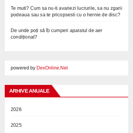
Te muti? Cum sa nu-ti avariezi lucrurile, sa nu zgarii
podeaua sau sa te pricopsesti cu o hernie de disc?
De unde poți să îți cumperi aparatul de aer
condiționat?
powered by
DexOnline.Net
ARHIVE ANUALE
2026
2025