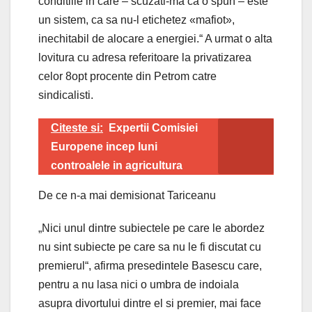
conditiile in care – scuzati-ma ca o spun – este
un sistem, ca sa nu-l etichetez «mafiot»,
inechitabil de alocare a energiei.“ A urmat o alta
lovitura cu adresa referitoare la privatizarea
celor 8opt procente din Petrom catre
sindicalisti.
Citeste si:
Expertii Comisiei
Europene incep luni
controalele in agricultura
De ce n-a mai demisionat Tariceanu
„Nici unul dintre subiectele pe care le abordez
nu sint subiecte pe care sa nu le fi discutat cu
premierul“, afirma presedintele Basescu care,
pentru a nu lasa nici o umbra de indoiala
asupra divortului dintre el si premier, mai face