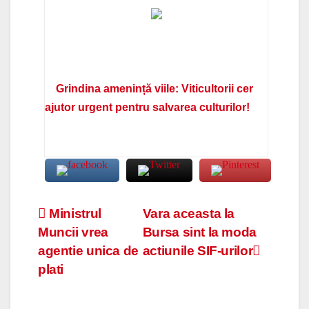
Grindina amenință viile: Viticultorii cer
ajutor urgent pentru salvarea culturilor!
Navigare
Ministrul
Vara aceasta la
Muncii vrea
Bursa sint la moda
în
agentie unica de
actiunile SIF-urilor
articole
plati