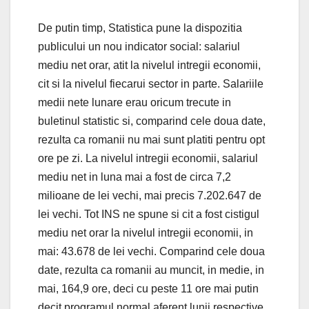
De putin timp, Statistica pune la dispozitia
publicului un nou indicator social: salariul
mediu net orar, atit la nivelul intregii economii,
cit si la nivelul fiecarui sector in parte. Salariile
medii nete lunare erau oricum trecute in
buletinul statistic si, comparind cele doua date,
rezulta ca romanii nu mai sunt platiti pentru opt
ore pe zi. La nivelul intregii economii, salariul
mediu net in luna mai a fost de circa 7,2
milioane de lei vechi, mai precis 7.202.647 de
lei vechi. Tot INS ne spune si cit a fost cistigul
mediu net orar la nivelul intregii economii, in
mai: 43.678 de lei vechi. Comparind cele doua
date, rezulta ca romanii au muncit, in medie, in
mai, 164,9 ore, deci cu peste 11 ore mai putin
decit programul normal aferent lunii respective,