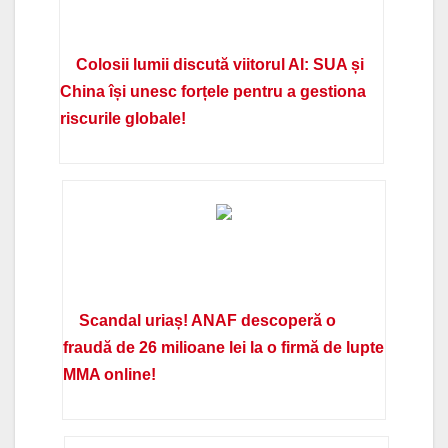
Colosii lumii discută viitorul AI: SUA și
China își unesc forțele pentru a gestiona
riscurile globale!
Scandal uriaș! ANAF descoperă o
fraudă de 26 milioane lei la o firmă de lupte
MMA online!