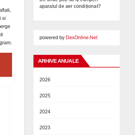
aparatul de aer condiționat?
flati,
 si
 merge
ti
powered by
DexOnline.Net
ogram.
ARHIVE ANUALE
2026
2025
2024
2023