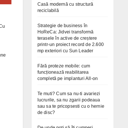
Casă modernă cu structură
reciclabilă
Strategie de business în
 Cu
HoReCa: Jidvei transformă
terasele în active de creștere
printr-un proiect record de 2.600
mp exteriori cu Sun Leader
une
Fără proteze mobile: cum
funcționează reabilitarea
completă pe implanturi All-on
Te muti? Cum sa nu-ti avariezi
lucrurile, sa nu zgarii podeaua
sau sa te pricopsesti cu o hernie
de disc?
De unde poți să îți cumperi