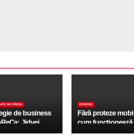
ATE DE PRESA
DIVERSE
tegie de business
Fără proteze mobi
oReCa: Jidvei
cum funcționează
formă terasele în
reabilitarea compl