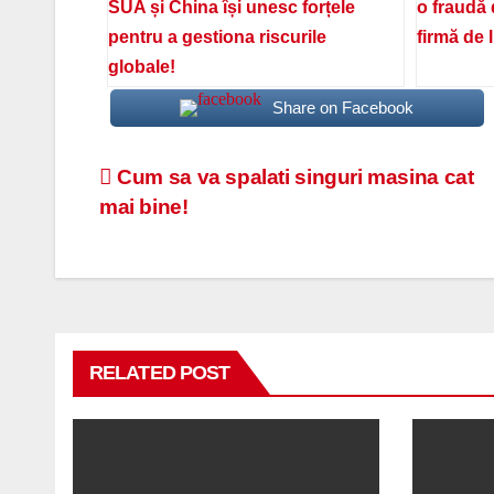
SUA și China își unesc forțele
o fraudă 
pentru a gestiona riscurile
firmă de 
globale!
Share on Facebook
Navigare
Cum sa va spalati singuri masina cat
mai bine!
în
articole
RELATED POST