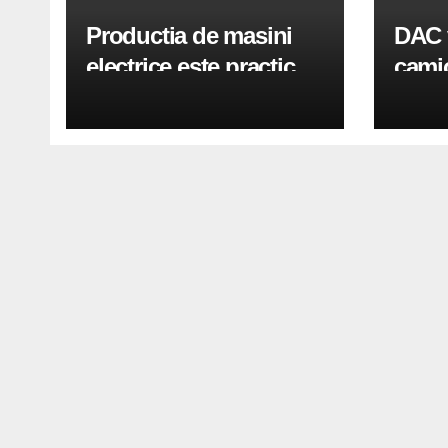
Productia de masini
DAC 
electrice este practic
camio
oprita la nivel mondial
Derzi
tone 