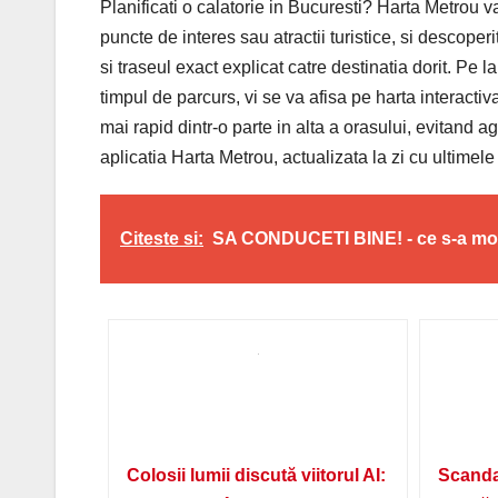
Planificati o calatorie in Bucuresti? Harta Metrou va
puncte de interes sau atractii turistice, si descoper
si traseul exact explicat catre destinatia dorit. Pe l
timpul de parcurs, vi se va afisa pe harta interactiva
mai rapid dintr-o parte in alta a orasului, evitand a
aplicatia Harta Metrou, actualizata la zi cu ultimel
Citeste si:
SA CONDUCETI BINE! - ce s-a modif
Colosii lumii discută viitorul AI:
Scanda