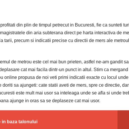
 profitati din plin de timpul petrecut in Bucuresti, fie ca sunteti tur
si magistratele din aria subterana direct pe harta interactiva de me
a tarii, precum si indicatii precise cu directii de mers ale metrou
stemul de metrou este cel mai bun prieten, astfel ne-am gandit sa
deplasare cat mai facila dintr-un punct in altul. Stim ca mergand
ou online propusa de noi veti primi indicatii exacte cu locul unde
 doriti sa ajungeti: cate statii aveti de mers, spre ce directie, dar
ucuresti este mult mai usor sa inteleaga unde se afla si unde tre
oana ajunge in oras sa se deplaseze cat mai usor.
 in baza talonului