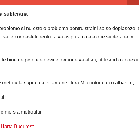
ia subterana
 probleme si nu este o problema pentru straini sa se deplaseze.
ui sa le cunoasteti pentru a va asigura o calatorie subterana in
arte bine de pe orice device, oriunde va aflati, utilizand o conexi
 metrou la suprafata, si anume litera M, conturata cu albastru;
ul;
de mers a metroului;
e
Harta Bucuresti
.