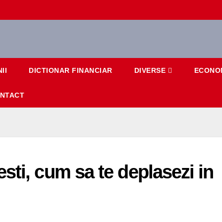
II
DICTIONAR FINANCIAR
DIVERSE
ECONO
NTACT
sti, cum sa te deplasezi in