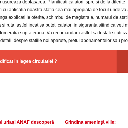
 usureaza deplasarea. Planificati calatorii spre si de la diferite
iti cu aplicatia noastra statia cea mai apropiata de locul unde va a
anga explicatiile oferite, schimbul de magistrale, numarul de statii
 si ruta, astfel incat sa puteti calatori in siguranta stiind ca veti
glomeratia supraterana. Va recomandam astfel sa testati si utiliza
e detalii despre statiile noi aparute, pretul abonamentelor sau pr
icat in legea circulatiei ?
l uriaș! ANAF descoperă
Grindina amenință viile: