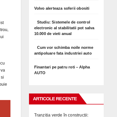
Volvo alerteaza soferii obositi
Studiu: Sistemele de control
ist
electronic al stabilitatii pot salva
trou,
10.000 de vieti anual
lui
Cum vor schimba noile norme
antipoluare fata industriei auto
 cu
Finantari pe patru roti – Alpha
 va
AUTO
 si
buie
ARTICOLE RECENTE
Tranziția verde în construcții: