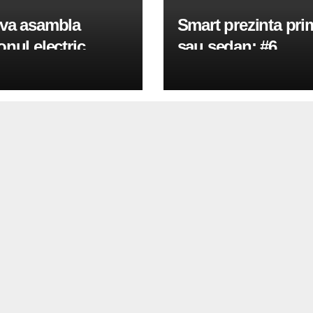
va asambla
Smart prezinta pri
nul electric
sau sedan: #6
s 18.360ST de 18
in Brasov