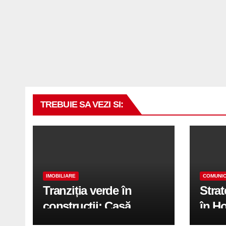
TREBUIE SA VEZI SI:
IMOBILIARE
COMUNIC
Tranziția verde în
Stra
construcții: Casă
în H
modernă cu structură
trans