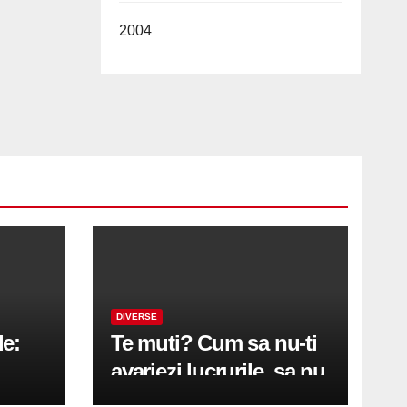
2004
DIVERSE
le:
Te muti? Cum sa nu-ti
avariezi lucrurile, sa nu
etă
zgarii podeaua sau sa