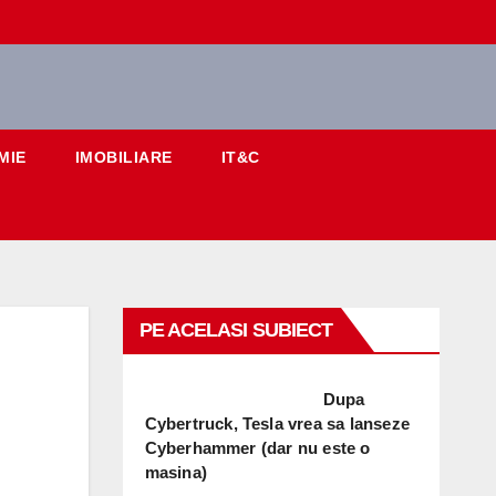
MIE
IMOBILIARE
IT&C
PE ACELASI SUBIECT
Dupa
Cybertruck, Tesla vrea sa lanseze
Cyberhammer (dar nu este o
masina)