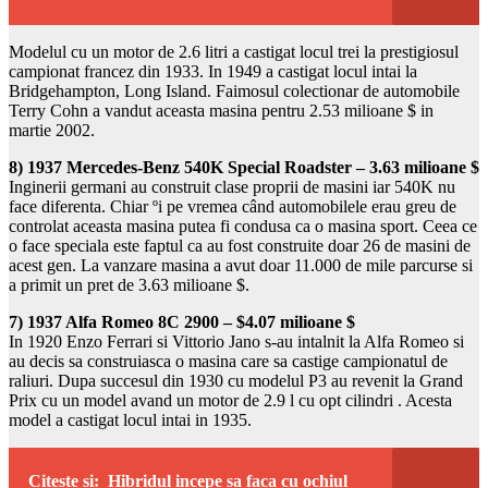
Modelul cu un motor de 2.6 litri a castigat locul trei la prestigiosul
campionat francez din 1933. In 1949 a castigat locul intai la
Bridgehampton, Long Island. Faimosul colectionar de automobile
Terry Cohn a vandut aceasta masina pentru 2.53 milioane $ in
martie 2002.
8) 1937 Mercedes-Benz 540K Special Roadster – 3.63 milioane $
Inginerii germani au construit clase proprii de masini iar 540K nu
face diferenta. Chiar ºi pe vremea când automobilele erau greu de
controlat aceasta masina putea fi condusa ca o masina sport. Ceea ce
o face speciala este faptul ca au fost construite doar 26 de masini de
acest gen. La vanzare masina a avut doar 11.000 de mile parcurse si
a primit un pret de 3.63 milioane $.
7) 1937 Alfa Romeo 8C 2900 – $4.07 milioane $
In 1920 Enzo Ferrari si Vittorio Jano s-au intalnit la Alfa Romeo si
au decis sa construiasca o masina care sa castige campionatul de
raliuri. Dupa succesul din 1930 cu modelul P3 au revenit la Grand
Prix cu un model avand un motor de 2.9 l cu opt cilindri . Acesta
model a castigat locul intai in 1935.
Citeste si:
Hibridul incepe sa faca cu ochiul