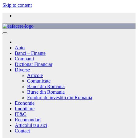
Skip to content
Auto
Banci – Finante
Companii
Dictionar Financiar
Diverse
Articole
Comunicate
Banci din Romania
Burse din Romania
Fonduri de investitii din Romania
Economie
Imobiliare
IT&C
Recomandari
Articolul tau aici
Contact