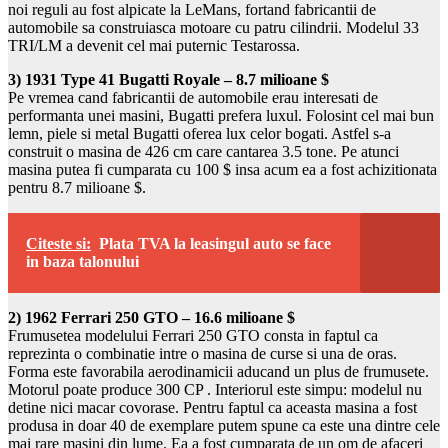
noi reguli au fost alpicate la LeMans, fortand fabricantii de
automobile sa construiasca motoare cu patru cilindrii. Modelul 33
TRI/LM a devenit cel mai puternic Testarossa.
3) 1931 Type 41 Bugatti Royale – 8.7 milioane $
Pe vremea cand fabricantii de automobile erau interesati de
performanta unei masini, Bugatti prefera luxul. Folosint cel mai bun
lemn, piele si metal Bugatti oferea lux celor bogati. Astfel s-a
construit o masina de 426 cm care cantarea 3.5 tone. Pe atunci
masina putea fi cumparata cu 100 $ insa acum ea a fost achizitionata
pentru 8.7 milioane $.
Citeste si:
Plata TVA la leasingul auto se face
in baza talonului
2) 1962 Ferrari 250 GTO – 16.6 milioane $
Frumusetea modelului Ferrari 250 GTO consta in faptul ca
reprezinta o combinatie intre o masina de curse si una de oras.
Forma este favorabila aerodinamicii aducand un plus de frumusete.
Motorul poate produce 300 CP . Interiorul este simpu: modelul nu
detine nici macar covorase. Pentru faptul ca aceasta masina a fost
produsa in doar 40 de exemplare putem spune ca este una dintre cele
mai rare masini din lume. Ea a fost cumparata de un om de afaceri