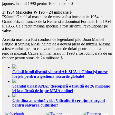
japonez in anul 1990 pentru 16.6 milioane $.
1) 1954 Mercedes W 196 – 24 milioane $
”Sfantul Graal” al masinilor de curse a fost introdus in 1954 la
Grand Prix-ul francez de la Reims si a doominat Formula 1 in 1954
si 1955. Ce a facut masina speciala a fost sistemul revolutionar pe
valve.
Aceasta masina a fost condusa de legendarul pilot Juan Manuel
Fangio si Stirling Moss inainte de a deveni piesa de muzeu. Masina
a fost vanduta pentru cateva milioane de dolari pentru a putea
renova muzeul. Cativa ani mai tarziu in 1990 a fost cumparata de un
francez pentru suma de 24 milioane $.
Colosii lumii discută viitorul AI: SUA și China își unesc
forțele pentru a gestiona riscurile globale!
Scandal uriaș! ANAF descoperă o fraudă de 26 milioane
lei la o firmă de lupte MMA online!
Grindina amenință viile: Viticultorii cer ajutor urgent
pentru salvarea culturilor!
Share on
Tweet
Save