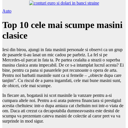
Auto
Top 10 cele mai scumpe masini
clasice
Iesi din birou, ajungi in fata masinii personale si observi ca un grup
de pasarele ti-au lasat un mic cadou pe parbriz. La fel si pe
Mercedes-ul parcat in fata ta. Pe partea cealalta a strazii o superba
masina clasica arata impecabil. De ce s-a intamplat lucrul acesta? Ei
bine, pentru ca pana si pasarelele pot recunoaste o opera de arta.
Pentru noi barbatii masinile sunt ca si femeile – „obiecte dupa care
tanjim”. Cu riscul de a parea ingamfati, cele mai bune masini sunt,
de obicei, cele mai scumpe.
In fiecare an, bogatasii isi scot masinile la vanzare pentru a-si
cumpara altele noi. Pentru a-si arata puterea financiara si prestigiul
acestia cheltuiesc intr-o dupa amiaza cat cheltuim noi intr-o viata de
om. Daca ati crezut ca decapotabila dumneavoastra este destul de
scumpa va prezentam cateva masini de colectie al caror pret va va
surprinde in mod sigur.