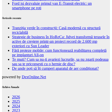
Ford isi dezvaluie primul van E-Transit electric: un
smartphone pe roti
Articole recente
Tranziția verde în construcții: Casă modernă cu structură
reciclabilă
Strategie de business în HoReCa: Jidvei transformă terasele în
active de creștere printr-un proiect record de 2.600 mp
exteriori cu Sun Leader
Fără proteze mobile: cum funcționează reabilitarea completă
pe implanturi All-on
Te muti? Cum sa nu-ti avariezi lucrurile, sa nu zgarii podeaua
sau sa te pricopsesti cu o hernie de disc?
De unde poți să îți cumperi aparatul de aer condiționat?
powered by
DexOnline.Net
Arhive Anuale
2026
2025
2024
2023