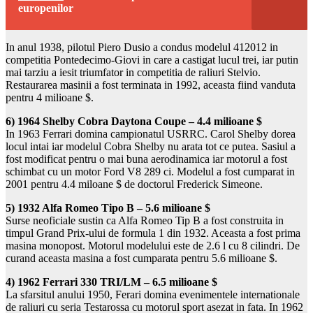
europenilor
In anul 1938, pilotul Piero Dusio a condus modelul 412012 in
competitia Pontedecimo-Giovi in care a castigat lucul trei, iar putin
mai tarziu a iesit triumfator in competitia de raliuri Stelvio.
Restaurarea masinii a fost terminata in 1992, aceasta fiind vanduta
pentru 4 milioane $.
6) 1964 Shelby Cobra Daytona Coupe – 4.4 milioane $
In 1963 Ferrari domina campionatul USRRC. Carol Shelby dorea
locul intai iar modelul Cobra Shelby nu arata tot ce putea. Sasiul a
fost modificat pentru o mai buna aerodinamica iar motorul a fost
schimbat cu un motor Ford V8 289 ci. Modelul a fost cumparat in
2001 pentru 4.4 miloane $ de doctorul Frederick Simeone.
5) 1932 Alfa Romeo Tipo B – 5.6 milioane $
Surse neoficiale sustin ca Alfa Romeo Tip B a fost construita in
timpul Grand Prix-ului de formula 1 din 1932. Aceasta a fost prima
masina monopost. Motorul modelului este de 2.6 l cu 8 cilindri. De
curand aceasta masina a fost cumparata pentru 5.6 milioane $.
4) 1962 Ferrari 330 TRI/LM – 6.5 milioane $
La sfarsitul anului 1950, Ferari domina evenimentele internationale
de raliuri cu seria Testarossa cu motorul sport asezat in fata. In 1962