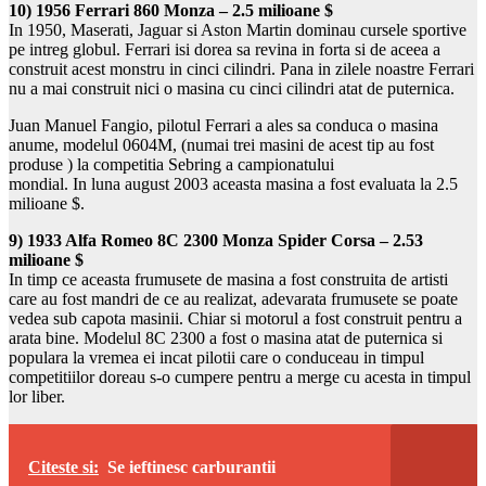
10) 1956 Ferrari 860 Monza – 2.5 milioane $
In 1950, Maserati, Jaguar si Aston Martin dominau cursele sportive
pe intreg globul. Ferrari isi dorea sa revina in forta si de aceea a
construit acest monstru in cinci cilindri. Pana in zilele noastre Ferrari
nu a mai construit nici o masina cu cinci cilindri atat de puternica.
Juan Manuel Fangio, pilotul Ferrari a ales sa conduca o masina
anume, modelul 0604M, (numai trei masini de acest tip au fost
produse ) la competitia Sebring a campionatului
mondial. In luna august 2003 aceasta masina a fost evaluata la 2.5
milioane $.
9) 1933 Alfa Romeo 8C 2300 Monza Spider Corsa – 2.53
milioane $
In timp ce aceasta frumusete de masina a fost construita de artisti
care au fost mandri de ce au realizat, adevarata frumusete se poate
vedea sub capota masinii. Chiar si motorul a fost construit pentru a
arata bine. Modelul 8C 2300 a fost o masina atat de puternica si
populara la vremea ei incat pilotii care o conduceau in timpul
competitiilor doreau s-o cumpere pentru a merge cu acesta in timpul
lor liber.
Citeste si:
Se ieftinesc carburantii