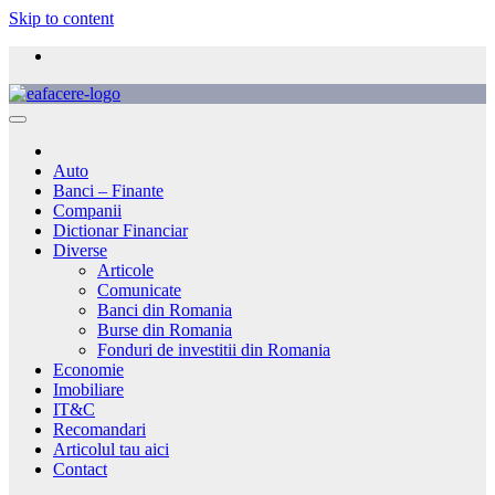
Skip to content
Auto
Banci – Finante
Companii
Dictionar Financiar
Diverse
Articole
Comunicate
Banci din Romania
Burse din Romania
Fonduri de investitii din Romania
Economie
Imobiliare
IT&C
Recomandari
Articolul tau aici
Contact