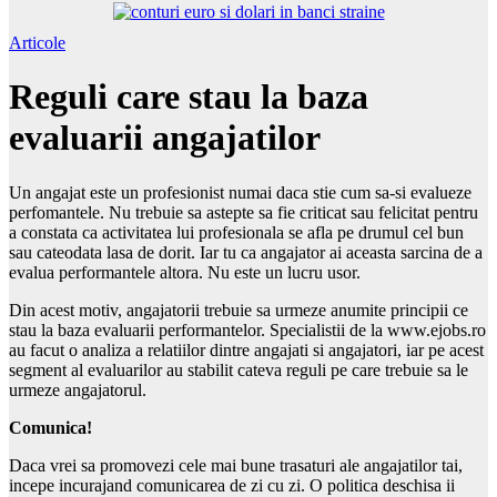
Articole
Reguli care stau la baza
evaluarii angajatilor
Un angajat este un profesionist numai daca stie cum sa-si evalueze
perfomantele. Nu trebuie sa astepte sa fie criticat sau felicitat pentru
a constata ca activitatea lui profesionala se afla pe drumul cel bun
sau cateodata lasa de dorit. Iar tu ca angajator ai aceasta sarcina de a
evalua performantele altora. Nu este un lucru usor.
Din acest motiv, angajatorii trebuie sa urmeze anumite principii ce
stau la baza evaluarii performantelor. Specialistii de la www.ejobs.ro
au facut o analiza a relatiilor dintre angajati si angajatori, iar pe acest
segment al evaluarilor au stabilit cateva reguli pe care trebuie sa le
urmeze angajatorul.
Comunica!
Daca vrei sa promovezi cele mai bune trasaturi ale angajatilor tai,
incepe incurajand comunicarea de zi cu zi. O politica deschisa ii