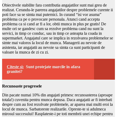
Obiectivele stabilite fara contributia angajatilor sunt mai greu de
realizat. Cerandu-le parerea angajatilor despre problemele curente ii
poti face sa se simta mai puternici. In curand “isi vor asuma”
problema ca pe o provocare personala. Atunci cand accepta
problema ca si cand ar fi a lor, obtii munca in plus pe gratis! De
multe ori se gandesc cum sa rezolve problema cand nu sunt la
servici, in timp ce conduc, sau in timp ce asteapta la coada in
supermarket. Angajatul care se implica in rezolvarea problemelor se
simte mai valoros la locul de munca. Managerii au nevoie de
asistenta, iar angajatii au nevoie sa simta ca sunt participanti de
valoare la munca de zi cu zi.
Citeste si:
Sunt protejate marcile in afara
granitei?
Recunoaste progresele
Din pacate numai 10% din angajati primesc recunoasterea (aproape
totala!) cuvenita pentru munca depusa. Daca angajatii ar fi intrebati
despre cum au fost rezolvate problemele, ar aparea mai multi eroi la
locul de munca. Sarbatoreste realizarile. Opreste-te si adulmeca
mirosul succesului! Rasplateste-i pe toti membrii unei echipe pentru