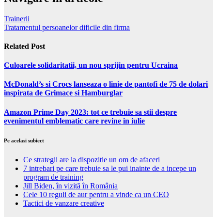
Trainerii
Tratamentul persoanelor dificile din firma
Related Post
Culoarele solidaritatii, un nou sprijin pentru Ucraina
McDonald’s si Crocs lanseaza o linie de pantofi de 75 de dolari
inspirata de Grimace si Hamburglar
Amazon Prime Day 2023: tot ce trebuie sa stii despre
evenimentul emblematic care revine in iulie
Pe acelasi subiect
Ce strategii are la dispozitie un om de afaceri
7 intrebari pe care trebuie sa le pui inainte de a incepe un
program de training
Jill Biden, în vizită în România
Cele 10 reguli de aur pentru a vinde ca un CEO
Tactici de vanzare creative