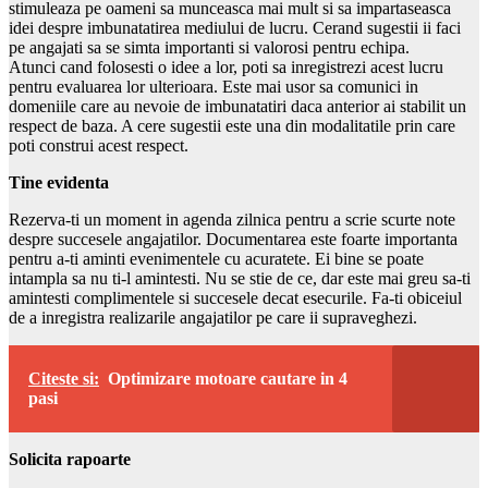
stimuleaza pe oameni sa munceasca mai mult si sa impartaseasca
idei despre imbunatatirea mediului de lucru. Cerand sugestii ii faci
pe angajati sa se simta importanti si valorosi pentru echipa.
Atunci cand folosesti o idee a lor, poti sa inregistrezi acest lucru
pentru evaluarea lor ulterioara. Este mai usor sa comunici in
domeniile care au nevoie de imbunatatiri daca anterior ai stabilit un
respect de baza. A cere sugestii este una din modalitatile prin care
poti construi acest respect.
Tine evidenta
Rezerva-ti un moment in agenda zilnica pentru a scrie scurte note
despre succesele angajatilor. Documentarea este foarte importanta
pentru a-ti aminti evenimentele cu acuratete. Ei bine se poate
intampla sa nu ti-l amintesti. Nu se stie de ce, dar este mai greu sa-ti
amintesti complimentele si succesele decat esecurile. Fa-ti obiceiul
de a inregistra realizarile angajatilor pe care ii supraveghezi.
Citeste si:
Optimizare motoare cautare in 4
pasi
Solicita rapoarte