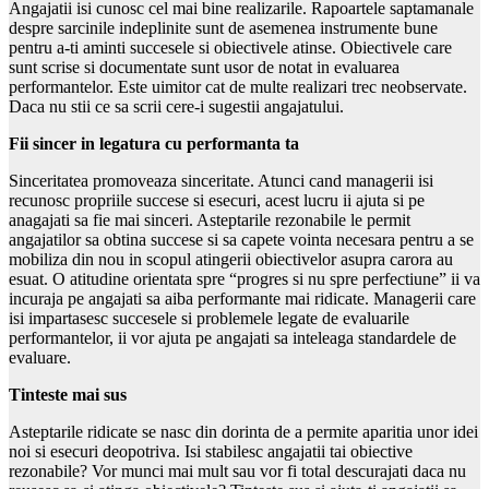
Angajatii isi cunosc cel mai bine realizarile. Rapoartele saptamanale
despre sarcinile indeplinite sunt de asemenea instrumente bune
pentru a-ti aminti succesele si obiectivele atinse. Obiectivele care
sunt scrise si documentate sunt usor de notat in evaluarea
performantelor. Este uimitor cat de multe realizari trec neobservate.
Daca nu stii ce sa scrii cere-i sugestii angajatului.
Fii sincer in legatura cu performanta ta
Sinceritatea promoveaza sinceritate. Atunci cand managerii isi
recunosc propriile succese si esecuri, acest lucru ii ajuta si pe
anagajati sa fie mai sinceri. Asteptarile rezonabile le permit
angajatilor sa obtina succese si sa capete vointa necesara pentru a se
mobiliza din nou in scopul atingerii obiectivelor asupra carora au
esuat. O atitudine orientata spre “progres si nu spre perfectiune” ii va
incuraja pe angajati sa aiba performante mai ridicate. Managerii care
isi impartasesc succesele si problemele legate de evaluarile
performantelor, ii vor ajuta pe angajati sa inteleaga standardele de
evaluare.
Tinteste mai sus
Asteptarile ridicate se nasc din dorinta de a permite aparitia unor idei
noi si esecuri deopotriva. Isi stabilesc angajatii tai obiective
rezonabile? Vor munci mai mult sau vor fi total descurajati daca nu