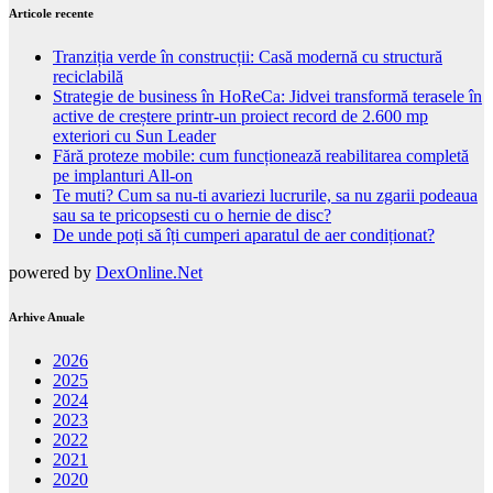
Articole recente
Tranziția verde în construcții: Casă modernă cu structură
reciclabilă
Strategie de business în HoReCa: Jidvei transformă terasele în
active de creștere printr-un proiect record de 2.600 mp
exteriori cu Sun Leader
Fără proteze mobile: cum funcționează reabilitarea completă
pe implanturi All-on
Te muti? Cum sa nu-ti avariezi lucrurile, sa nu zgarii podeaua
sau sa te pricopsesti cu o hernie de disc?
De unde poți să îți cumperi aparatul de aer condiționat?
powered by
DexOnline.Net
Arhive Anuale
2026
2025
2024
2023
2022
2021
2020