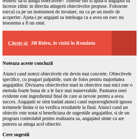
reusesc sa-si atinga obiectivele? Tinteste sus si ajuta-ti angajatii sa
lucreze zilnic in directia atingerii obiectivelor propuse. Foloseste
esecul ca pe un instrument de invatare, nu ca pe un motiv de
acoperire. Ajuta-i pe angajati sa inteleaga ca a avea un esec nu
inseamna a fi un ratat.
Citeste si:
Jill Biden, în vizită în România
Noteaza aceste concluzii
Atunci cand notezi obiectivele ele devin mai concrete. Obiectivele
specifice, cu praguri palpabile, sunt de folos pentru majoritatea
angajatilor. Divizarea obiectivelor mari in obiective mai mici este o
metoda foarte buna de a le face mai manevrabile. Pastrarea unei
evidente este ingredientul final de care ai nevoie pentru a avea
succes. Angajatii se simt tradati atunci cand supraveghetorii ignora
termenele limita si nu verifica rezultatele la final. Atunci cand un
obiectiv este notat si beneficiaza de sugestiile angajatilor, si de un
program controlabil pentru realizarea sa, angajatul simte ca are
puterea sa atinga acel obiectiv.
Cere sugestii