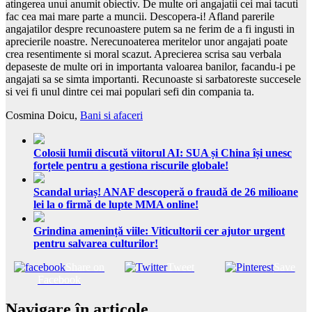
atingerea unui anumit obiectiv. De multe ori angajatii cei mai tacuti
fac cea mai mare parte a muncii. Descopera-i! Afland parerile
angajatilor despre recunoastere putem sa ne ferim de a fi ingusti in
aprecierile noastre. Nerecunoaterea meritelor unor angajati poate
crea resentimente si moral scazut. Aprecierea scrisa sau verbala
depaseste de multe ori in importanta valoarea banilor, facandu-i pe
angajati sa se simta importanti. Recunoaste si sarbatoreste succesele
si vei fi unul dintre cei mai populari sefi din compania ta.
Cosmina Doicu,
Bani si afaceri
Colosii lumii discută viitorul AI: SUA și China își unesc
forțele pentru a gestiona riscurile globale!
Scandal uriaș! ANAF descoperă o fraudă de 26 milioane
lei la o firmă de lupte MMA online!
Grindina amenință viile: Viticultorii cer ajutor urgent
pentru salvarea culturilor!
Share on
Tweet
Save
Facebook
Navigare în articole