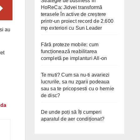
Strategie de business în
HoReCa: Jidvei transformă
terasele în active de creștere
printr-un proiect record de 2.600
mp exteriori cu Sun Leader
 si au
Fără proteze mobile: cum
funcționează reabilitarea
et
completă pe implanturi All-on
Te muti? Cum sa nu-ti avariezi
lucrurile, sa nu zgarii podeaua
sau sa te pricopsesti cu o hernie
de disc?
nda
De unde poți să îți cumperi
aparatul de aer condiționat?