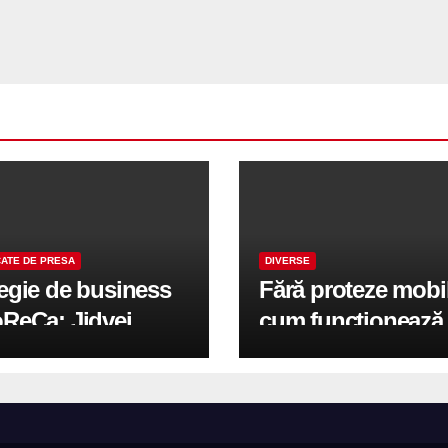
ATE DE PRESA
DIVERSE
tegie de business
Fără proteze mobi
oReCa: Jidvei
cum funcționează
formă terasele în
reabilitarea compl
e de creștere
pe implanturi All-
r-un proiect record
600 mp exteriori