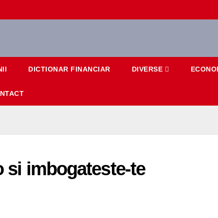
II
DICTIONAR FINANCIAR
DIVERSE
ECONO
NTACT
-o si imbogateste-te