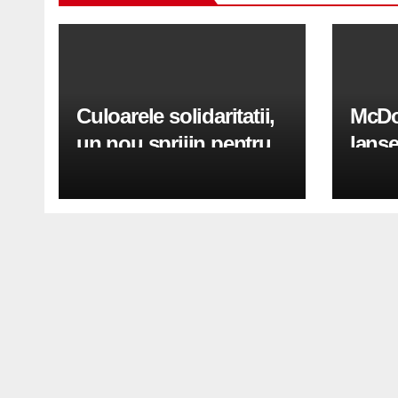
Culoarele solidaritatii,
McDo
un nou sprijin pentru
lanse
Ucraina
panto
inspi
Hamb