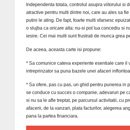
Independenta totala, controlul asupra viitorului si d
atractive pentru multi dintre noi, care au ales sa fie
putini le ating. De fapt, foarte multi sfarsesc epuiz
o slujba ca oricare alta: nu-si pot lua concediu si
iesire. Cei mai multi sunt frustrati de munca grea 
De aceea, aceasta carte isi propune:
* Sa comunice cateva experiente esentiale care il 
intreprinzator sa puna bazele unei afaceri infloritoar
* Sa ofere, pas cu pas, un ghid pentru punerea in 
se conduce cu succes o companie, adevaruri pe care
si nu sa le afle treptat, pe parcursul activitatii, cu
afacerii, de la vanzari, plata facturilor, alegerea ang
pana la partea financiara.