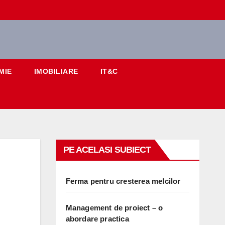
MIE
IMOBILIARE
IT&C
PE ACELASI SUBIECT
Ferma pentru cresterea melcilor
Management de proiect – o
abordare practica