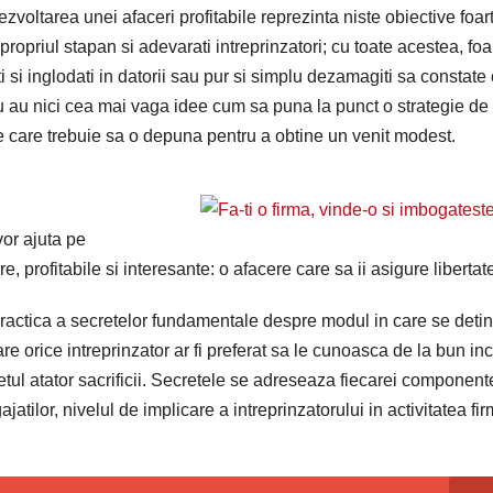
ezvoltarea unei afaceri profitabile reprezinta niste obiective foar
 propriul stapan si adevarati intreprinzatori; cu toate acestea, foa
ati si inglodati in datorii sau pur si simplu dezamagiti sa constate
 nu au nici cea mai vaga idee cum sa puna la punct o strategie de
pe care trebuie sa o depuna pentru a obtine un venit modest.
vor ajuta pe
e, profitabile si interesante: o afacere care sa ii asigure libertat
practica a secretelor fundamentale despre modul in care se detin
 orice intreprinzator ar fi preferat sa le cunoasca de la bun in
 pretul atator sacrificii. Secretele se adreseaza fiecarei component
ajatilor, nivelul de implicare a intreprinzatorului in activitatea fir