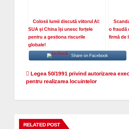
Colosii lumii discută viitorul AI:
Scanda
SUA și China își unesc forțele
o fraudă 
pentru a gestiona riscurile
firmă de 
globale!
Share on Facebook
Navigare
Legea 50/1991 privind autorizarea execu
pentru realizarea locuintelor
în
articole
RELATED POST