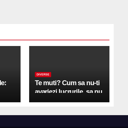
DIVERSE
le:
Te muti? Cum sa nu-ti
avariezi lucrurile, sa nu
etă
zgarii podeaua sau sa
on
te pricopsesti cu o
hernie de disc?