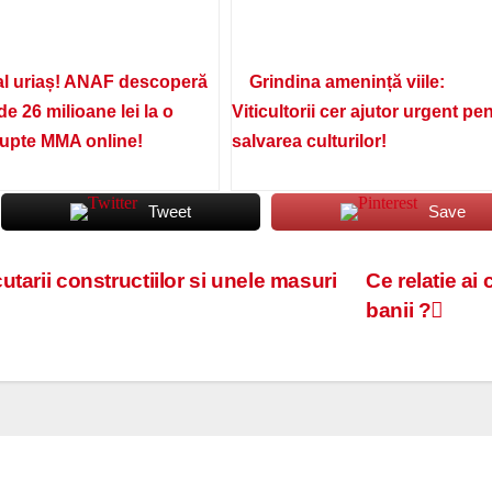
l uriaș! ANAF descoperă
Grindina amenință viile:
de 26 milioane lei la o
Viticultorii cer ajutor urgent pe
lupte MMA online!
salvarea culturilor!
Tweet
Save
tarii constructiilor si unele masuri
Ce relatie ai 
banii ?