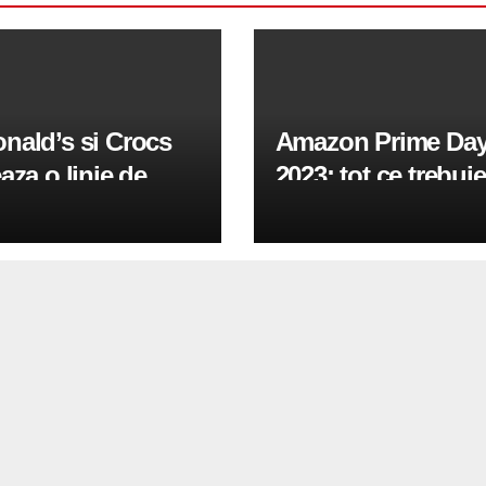
nald’s si Crocs
Amazon Prime Da
aza o linie de
2023: tot ce trebuie
fi de 75 de dolari
stii despre
rata de Grimace si
evenimentul
urglar
emblematic care re
in iulie