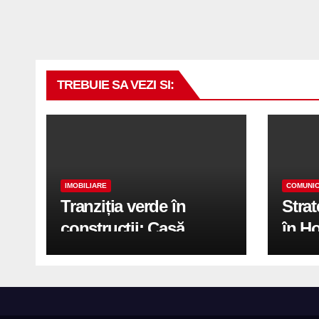
TREBUIE SA VEZI SI:
IMOBILIARE
COMUNIC
Tranziția verde în
Stra
construcții: Casă
în H
modernă cu structură
trans
reciclabilă
activ
print
de 2.