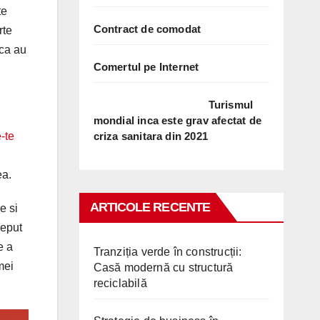
te
Contract de comodat
rte
 ca au
Comertul pe Internet
Turismul
mondial inca este grav afectat de
criza sanitara din 2021
ea.
ARTICOLE RECENTE
e si
ceput
e a
Tranziția verde în construcții:
mei
Casă modernă cu structură
reciclabilă