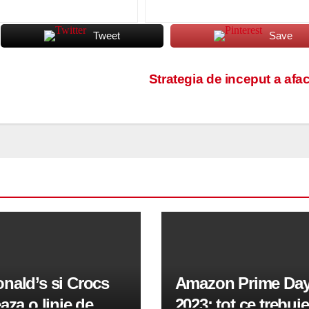
Tweet
Save
Strategia de inceput a afac
nald’s si Crocs
Amazon Prime Da
aza o linie de
2023: tot ce trebuie