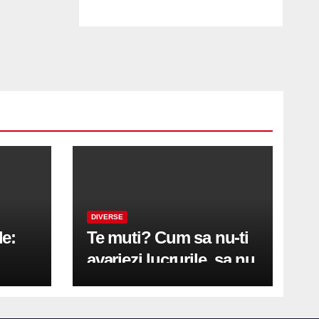
DIVERSE
le:
Te muti? Cum sa nu-ti
avariezi lucrurile, sa nu
etă
zgarii podeaua sau sa
on
te pricopsesti cu o