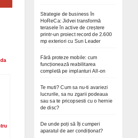
Strategie de business în
HoReCa: Jidvei transformă
terasele în active de creștere
printr-un proiect record de 2.600
mp exteriori cu Sun Leader
Fără proteze mobile: cum
nda
funcționează reabilitarea
completă pe implanturi All-on
Te muti? Cum sa nu-ti avariezi
lucrurile, sa nu zgarii podeaua
sau sa te pricopsesti cu o hernie
de disc?
De unde poți să îți cumperi
ntru
aparatul de aer condiționat?