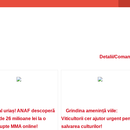
Detalii/Coma
l uriaș! ANAF descoperă
Grindina amenință viile:
de 26 milioane lei la o
Viticultorii cer ajutor urgent pe
lupte MMA online!
salvarea culturilor!