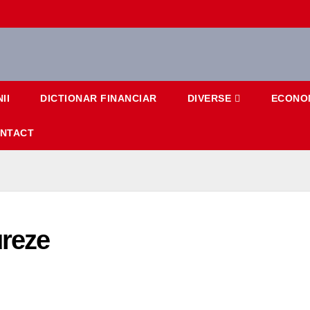
II
DICTIONAR FINANCIAR
DIVERSE
ECONO
NTACT
ureze