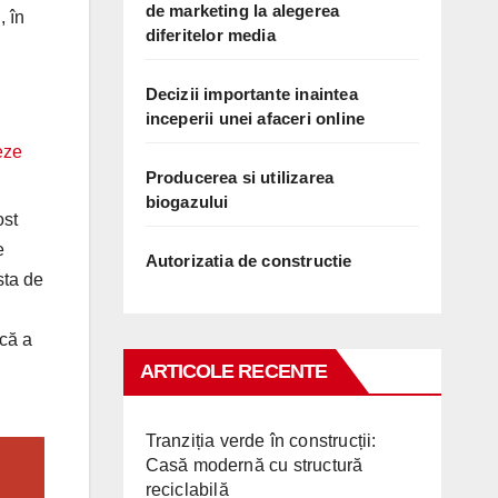
de marketing la alegerea
, în
diferitelor media
Decizii importante inaintea
inceperii unei afaceri online
Producerea si utilizarea
biogazului
ost
e
Autorizatia de constructie
sta de
 că a
ARTICOLE RECENTE
Tranziția verde în construcții:
Casă modernă cu structură
reciclabilă