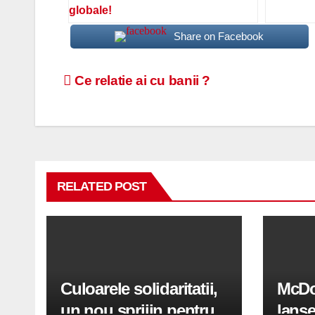
globale!
Share on Facebook
Navigare
Ce relatie ai cu banii ?
în
articole
RELATED POST
Culoarele solidaritatii,
McDo
un nou sprijin pentru
lanse