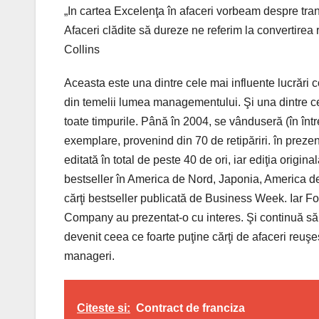
„In cartea Excelenţa în afaceri vorbeam despre tran
Afaceri clădite să dureze ne referim la convertirea
Collins
Aceasta este una dintre cele mai influente lucrări
din temelii lumea managementului. Şi una dintre cel
toate timpurile. Până în 2004, se vânduseră (în în
exemplare, provenind din 70 de retipăriri. în prezent,
editată în total de peste 40 de ori, iar ediţia origi
bestseller în America de Nord, Japonia, America de 
cărţi bestseller publicată de Business Week. Iar F
Company au prezentat-o cu interes. Şi continuă să fi
devenit ceea ce foarte puţine cărţi de afaceri reuşe
manageri.
Citeste si:
Contract de franciza