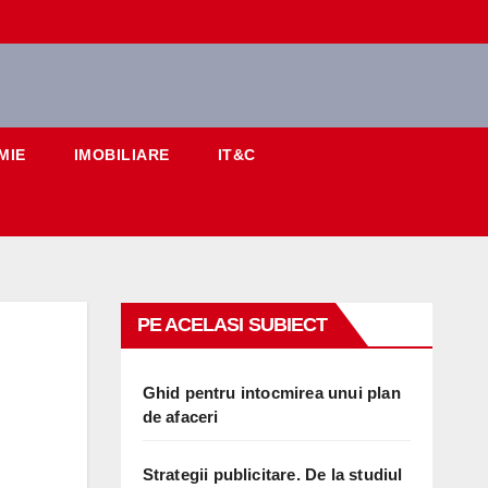
MIE
IMOBILIARE
IT&C
PE ACELASI SUBIECT
Ghid pentru intocmirea unui plan
de afaceri
Strategii publicitare. De la studiul