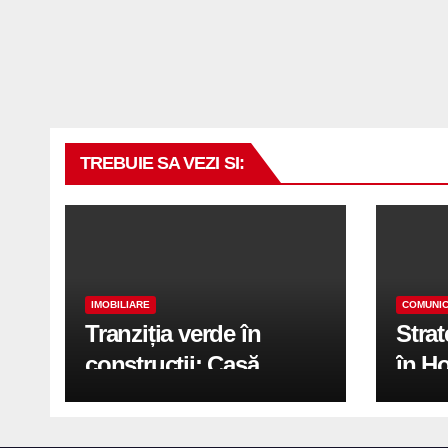
TREBUIE SA VEZI SI:
IMOBILIARE
COMUNIC
Tranziția verde în
Stra
construcții: Casă
în H
modernă cu structură
trans
reciclabilă
activ