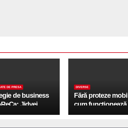
ATE DE PRESA
DIVERSE
tegie de business
Fără proteze mobi
oReCa: Jidvei
cum funcționează
formă terasele în
reabilitarea compl
e de creștere
pe implanturi All-