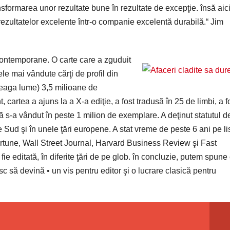
sformarea unor rezultate bune în rezultate de excepţie. însă aici
 rezultatelor excelente într-o companie excelentă durabilă.“ Jim
 contemporane. O carte care a zguduit
e mai vândute cărţi de profil din
treaga lume) 3,5 milioane de
 cartea a ajuns la a X-a ediţie, a fost tradusă în 25 de limbi, a f
nală s-a vândut în peste 1 milion de exemplare. A deţinut statutul d
Sud şi în unele ţări europene. A stat vreme de peste 6 ani pe li
ortune, Wall Street Journal, Harvard Business Review şi Fast
e editată, în diferite ţări de pe glob. în concluzie, putem spune
sc să devină • un vis pentru editor şi o lucrare clasică pentru