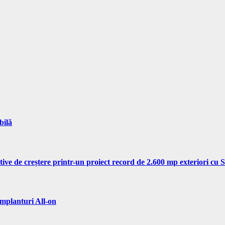
bilă
tive de creștere printr-un proiect record de 2.600 mp exteriori cu
implanturi All-on