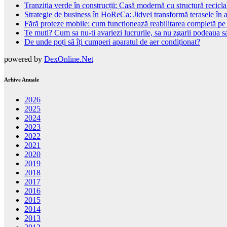
Tranziția verde în construcții: Casă modernă cu structură recicla
Strategie de business în HoReCa: Jidvei transformă terasele în a
Fără proteze mobile: cum funcționează reabilitarea completă pe
Te muti? Cum sa nu-ti avariezi lucrurile, sa nu zgarii podeaua sa
De unde poți să îți cumperi aparatul de aer condiționat?
powered by
DexOnline.Net
Arhive Anuale
2026
2025
2024
2023
2022
2021
2020
2019
2018
2017
2016
2015
2014
2013