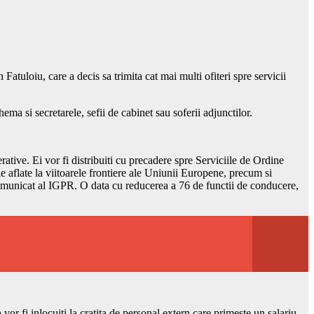
atuloiu, care a decis sa trimita cat mai multi ofiteri spre servicii
hema si secretarele, sefii de cabinet sau soferii adjunctilor.
ative. Ei vor fi distribuiti cu precadere spre Serviciile de Ordine
le aflate la viitoarele frontiere ale Uniunii Europene, precum si
n comunicat al IGPR. O data cu reducerea a 76 de functii de conducere,
 vor fi inlocuiti la cratita de personal extern care primeste un salariu