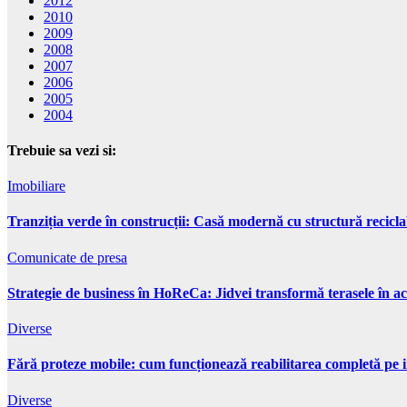
2012
2010
2009
2008
2007
2006
2005
2004
Trebuie sa vezi si:
Imobiliare
Tranziția verde în construcții: Casă modernă cu structură recicla
Comunicate de presa
Strategie de business în HoReCa: Jidvei transformă terasele în ac
Diverse
Fără proteze mobile: cum funcționează reabilitarea completă pe 
Diverse