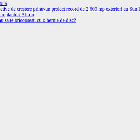
bilă
ctive de creștere printr-un proiect record de 2.600 mp exteriori cu Sun
 implanturi All-on
u sa te pricopsesti cu o hernie de disc?