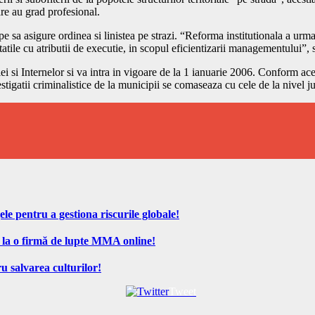
are au grad profesional.
sa asigure ordinea si linistea pe strazi. “Reforma institutionala a urmar
tatile cu atributii de executie, in scopul eficientizarii managementului”,
si Internelor si va intra in vigoare de la 1 ianuarie 2006. Conform acest
vestigatii criminalistice de la municipii se comaseaza cu cele de la nivel j
ele pentru a gestiona riscurile globale!
 la o firmă de lupte MMA online!
u salvarea culturilor!
Tweet