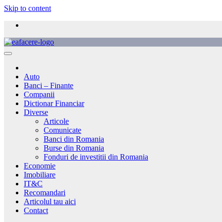
Skip to content
Auto
Banci – Finante
Companii
Dictionar Financiar
Diverse
Articole
Comunicate
Banci din Romania
Burse din Romania
Fonduri de investitii din Romania
Economie
Imobiliare
IT&C
Recomandari
Articolul tau aici
Contact