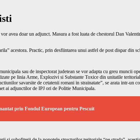
sti
 vor avea doar un adjunct. Masura a fost luata de chestorul Dan Valentin F
rila” acestora. Practic, prin desfiintarea unui astfel de post dispar din sc
 municipala sau de inspectorat judetean se vor adapta cu greu muncii oper
izate pe linia Arme, Explozivi si Substante Toxice din unitatile teritoria
ractiunilor savarsite de cetatenii romani in strainatate”, se arata intr-u
inet ai adjunctilor de IPJ ori de Politie Municipala.
nantat prin Fondul European pentru Pescuit
 si subofiterii de la popotele structurilor teritoriale “pe strada”, acestia