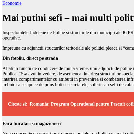
Economie
Mai putini sefi – mai multi politi
Inspectoratele Judetene de Politie si structurile din municipii ale IGPR
operative.
Impreuna cu adjunctii structurilor teritoriale ale politiei pleaca si “cama
Din fotoliu, direct pe strada
Aflati in functii de conducere de multa vreme, unii adjuncti de politie
Publica. “S-a avut in vedere, de asemenea, intarirea structurilor special
intarirea compartimentelor cu atributii in prevenirea si combaterea inf
trebuie sa se apuce de prins hoti si secretarele, soferii sau sefii de cab
Citeste si:
Romania: Program Operational pentru Pescuit cofi
Fara bucatari si magazioneri
Noua conceptie de organizare a Inspectoratelor de Politie va muta ofiterii