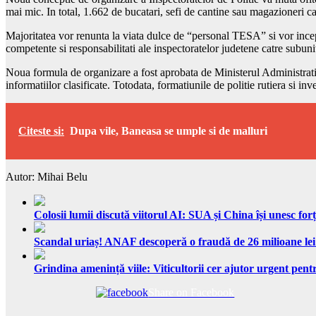
mai mic. In total, 1.662 de bucatari, sefi de cantine sau magazioneri c
Majoritatea vor renunta la viata dulce de “personal TESA” si vor incepe 
competente si responsabilitati ale inspectoratelor judetene catre subuni
Noua formula de organizare a fost aprobata de Ministerul Administratiei 
informatiilor clasificate. Totodata, formatiunile de politie rutiera si in
Citeste si:
Dupa vile, Baneasa se umple si de malluri
Autor: Mihai Belu
Colosii lumii discută viitorul AI: SUA și China își unesc forț
Scandal uriaș! ANAF descoperă o fraudă de 26 milioane lei
Grindina amenință viile: Viticultorii cer ajutor urgent pentr
Share on Facebook