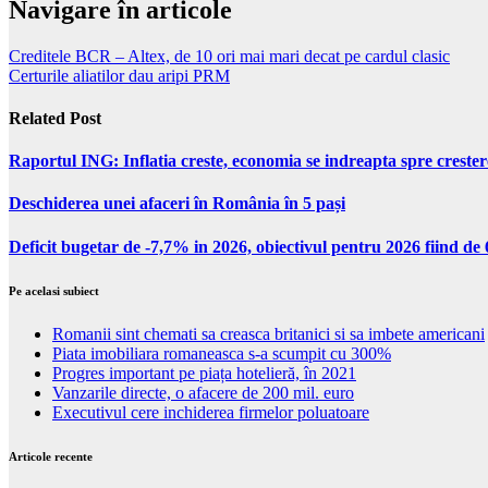
Navigare în articole
Creditele BCR – Altex, de 10 ori mai mari decat pe cardul clasic
Certurile aliatilor dau aripi PRM
Related Post
Raportul ING: Inflatia creste, economia se indreapta spre creste
Deschiderea unei afaceri în România în 5 pași
Deficit bugetar de -7,7% in 2026, obiectivul pentru 2026 fiind d
Pe acelasi subiect
Romanii sint chemati sa creasca britanici si sa imbete americani
Piata imobiliara romaneasca s-a scumpit cu 300%
Progres important pe piața hotelieră, în 2021
Vanzarile directe, o afacere de 200 mil. euro
Executivul cere inchiderea firmelor poluatoare
Articole recente