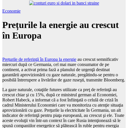
Economie
Prețurile la energie au crescut
în Europa
Preţurile de referinţă în Europa la energie
au crescut semnificativ
miercuri după ce Germania, cel mai mare consumator de pe
continent, a activat prima fază a planului de urgenţă destinat
garantării aprovizionării cu gaze naturale, pregătindu-se pentru o
posibilă întrerupere a livrărilor de gaze ruseşti, transmite Bloomberg.
La gaze naturale, cotaţiile futures utilizate ca preţ de referinţă au
crescut chiar şi cu 15%, după ce ministrul german al Economiei,
Robert Habeck, a informat că a fost înfiinţată o celulă de criză în
cadrul Ministerului Economiei care va monitoriza cu atenţie situaţia
aprovizionării cu gaze. Preţurile la electricitate în Germania, un alt
indicator de referinţă pentru piaţa europeană, au crescut şi ele. Toate
aceste evoluţii vin într-un context în care Rusia intenţionează să le
spună companiilor energetice să plătească în ruble pentru energia