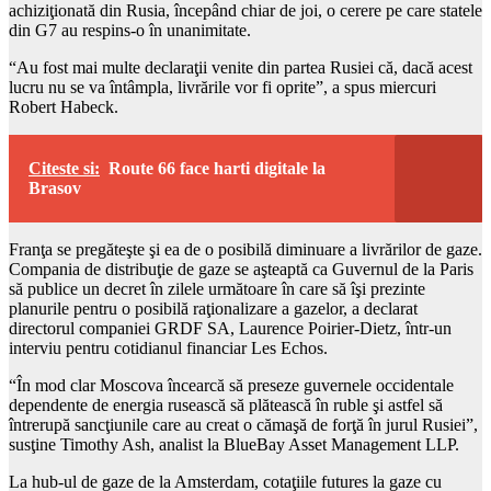
achiziţionată din Rusia, începând chiar de joi, o cerere pe care statele
din G7 au respins-o în unanimitate.
“Au fost mai multe declaraţii venite din partea Rusiei că, dacă acest
lucru nu se va întâmpla, livrările vor fi oprite”, a spus miercuri
Robert Habeck.
Citeste si:
Route 66 face harti digitale la
Brasov
Franţa se pregăteşte şi ea de o posibilă diminuare a livrărilor de gaze.
Compania de distribuţie de gaze se aşteaptă ca Guvernul de la Paris
să publice un decret în zilele următoare în care să îşi prezinte
planurile pentru o posibilă raţionalizare a gazelor, a declarat
directorul companiei GRDF SA, Laurence Poirier-Dietz, într-un
interviu pentru cotidianul financiar Les Echos.
“În mod clar Moscova încearcă să preseze guvernele occidentale
dependente de energia rusească să plătească în ruble şi astfel să
întrerupă sancţiunile care au creat o cămaşă de forţă în jurul Rusiei”,
susţine Timothy Ash, analist la BlueBay Asset Management LLP.
La hub-ul de gaze de la Amsterdam, cotaţiile futures la gaze cu