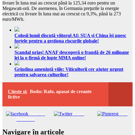
livrare în luna mai au crescut până la 125,34 euro pentru un
Megawatt-oră. De asemenea, în Germania preţurile la energie
electrică cu livrare în luna mai au crescut cu 9,3%, până la 273
euro/MWh.
Colosii lumii discută viitorul AI: SUA și China își unesc
forțele pentru a gestiona riscurile globale!
Scandal uriaș! ANAF descoperă o fraudă de 26 milioane
lei la o firmă de lupte MMA online!
Grindina amenință viile: Viticultorii cer ajutor urgent
pentru salvarea culturilor!
Citeste si:
Bodu: Rafo, apasat de creante
fictive
Share on
Tweet
Save
Facebook
Navigare în articole