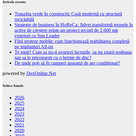
Articole recente
Tranziția verde în construcții: Casă modernă cu structură
reciclabilă
Strategie de business în HoReCa: Jidvei transformă terasele în
active de creștere printr-un proiect record de 2.600 mp
exteriori cu Sun Leader
Fără proteze mobile: cum funcționează reabilitarea completă
pe implanturi All-on
Te muti? Cum sa nu-ti avariezi lucrurile, sa nu zgarii podeaua
sau sa te pricopsesti cu o hernie de disc?
De unde poți să îți cumperi aparatul de aer condiționat?
powered by
DexOnline.Net
Arhive Anuale
2026
2025
2024
2023
2022
2021
2020
2019