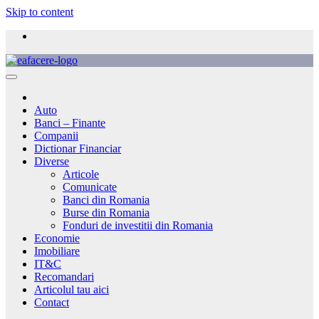
Skip to content
Auto
Banci – Finante
Companii
Dictionar Financiar
Diverse
Articole
Comunicate
Banci din Romania
Burse din Romania
Fonduri de investitii din Romania
Economie
Imobiliare
IT&C
Recomandari
Articolul tau aici
Contact