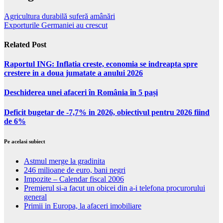
Agricultura durabilă suferă amânări
Exporturile Germaniei au crescut
Related Post
Raportul ING: Inflatia creste, economia se indreapta spre
crestere in a doua jumatate a anului 2026
Deschiderea unei afaceri în România în 5 pași
Deficit bugetar de -7,7% in 2026, obiectivul pentru 2026 fiind
de 6%
Pe acelasi subiect
Astmul merge la gradinita
246 milioane de euro, bani negri
Impozite – Calendar fiscal 2006
Premierul si-a facut un obicei din a-i telefona procurorului
general
Primii in Europa, la afaceri imobiliare