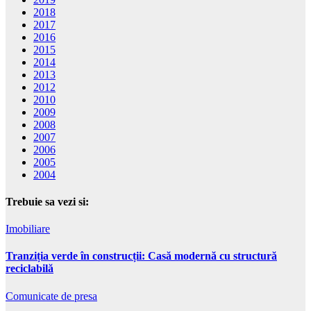
2018
2017
2016
2015
2014
2013
2012
2010
2009
2008
2007
2006
2005
2004
Trebuie sa vezi si:
Imobiliare
Tranziția verde în construcții: Casă modernă cu structură
reciclabilă
Comunicate de presa