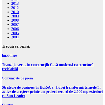
2013
2012
2010
2009
2008
2007
2006
2005
2004
Trebuie sa vezi si:
Imobiliare
Tranziția verde în construcții: Casă modernă cu structură
reciclabilă
Comunicate de presa
Strategie de business în HoReCa: Jidvei transformă terasele în
active de creștere printr-un proiect record de 2.600 mp exteriori
cu Sun Leader
Diverse