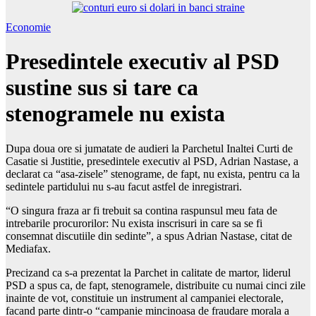
Economie
Presedintele executiv al PSD
sustine sus si tare ca
stenogramele nu exista
Dupa doua ore si jumatate de audieri la Parchetul Inaltei Curti de
Casatie si Justitie, presedintele executiv al PSD, Adrian Nastase, a
declarat ca “asa-zisele” stenograme, de fapt, nu exista, pentru ca la
sedintele partidului nu s-au facut astfel de inregistrari.
“O singura fraza ar fi trebuit sa contina raspunsul meu fata de
intrebarile procurorilor: Nu exista inscrisuri in care sa se fi
consemnat discutiile din sedinte”, a spus Adrian Nastase, citat de
Mediafax.
Precizand ca s-a prezentat la Parchet in calitate de martor, liderul
PSD a spus ca, de fapt, stenogramele, distribuite cu numai cinci zile
inainte de vot, constituie un instrument al campaniei electorale,
facand parte dintr-o “campanie mincinoasa de fraudare morala a