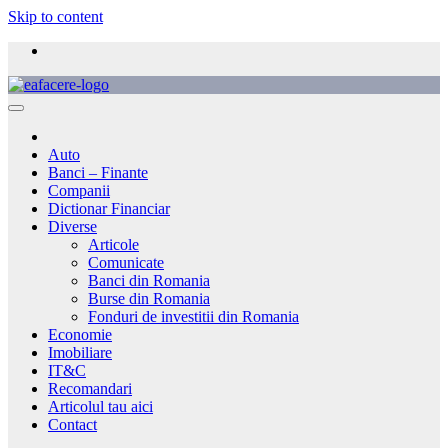
Skip to content
Auto
Banci – Finante
Companii
Dictionar Financiar
Diverse
Articole
Comunicate
Banci din Romania
Burse din Romania
Fonduri de investitii din Romania
Economie
Imobiliare
IT&C
Recomandari
Articolul tau aici
Contact