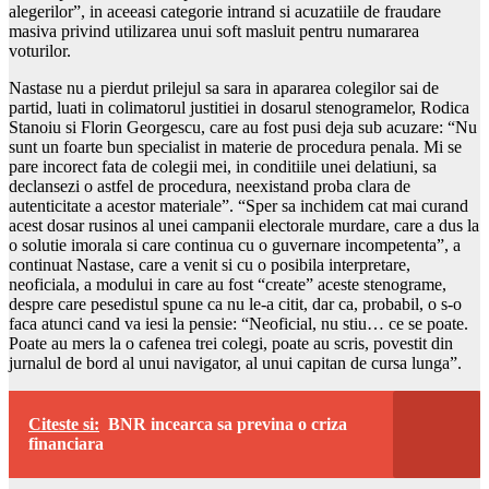
alegerilor”, in aceeasi categorie intrand si acuzatiile de fraudare
masiva privind utilizarea unui soft masluit pentru numararea
voturilor.
Nastase nu a pierdut prilejul sa sara in apararea colegilor sai de
partid, luati in colimatorul justitiei in dosarul stenogramelor, Rodica
Stanoiu si Florin Georgescu, care au fost pusi deja sub acuzare: “Nu
sunt un foarte bun specialist in materie de procedura penala. Mi se
pare incorect fata de colegii mei, in conditiile unei delatiuni, sa
declansezi o astfel de procedura, neexistand proba clara de
autenticitate a acestor materiale”. “Sper sa inchidem cat mai curand
acest dosar rusinos al unei campanii electorale murdare, care a dus la
o solutie imorala si care continua cu o guvernare incompetenta”, a
continuat Nastase, care a venit si cu o posibila interpretare,
neoficiala, a modului in care au fost “create” aceste stenograme,
despre care pesedistul spune ca nu le-a citit, dar ca, probabil, o s-o
faca atunci cand va iesi la pensie: “Neoficial, nu stiu… ce se poate.
Poate au mers la o cafenea trei colegi, poate au scris, povestit din
jurnalul de bord al unui navigator, al unui capitan de cursa lunga”.
Citeste si:
BNR incearca sa previna o criza
financiara