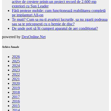
active de creștere printr-un proiect record de 2.600 mp
exteriori cu Sun Leader
Fără proteze mobile: cum funcționează reabilitarea completă
pe implanturi All-on
Te muti? Cum sa nu-ti avariezi lucrurile, sa nu zgarii podeaua
sau sa te pricopsesti cu o hernie de disc?
De unde poți să îți cumperi aparatul de aer condiționat?
powered by
DexOnline.Net
Arhive Anuale
2026
2025
2024
2023
2022
2021
2020
2019
2018
2017
2016
2015
2014