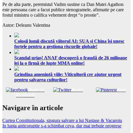
Pe de alta parte, peremistul Vadim sustine ca Dan Matei Agathon
este persoana care a facut publice stenogramele, afirmatie pe care
fostul ministru o califica vehement drept “o prostie”.
Autor: Deleanu Valentina
Colosii lumii discută viitorul AI: SUA și China își unesc
forțele pentru a gestiona riscurile globale!
Scandal uriaș! ANAF descoperă o fraudă de 26 milioane
lei la o firmă de lupte MMA online!
Grindina amenință viile: Viticultorii cer ajutor urgent
pentru salvarea culturilor!
Share on
Tweet
Save
Facebook
Navigare în articole
Curtea Constitutionala, singura salvare a lui Nastase & Vacaroiu
In lupta anticoruptie s-a schimbat ceva, dar mai trebuie progrese