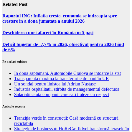
Related Post
Raportul ING: Inflatia creste, economia se indreapta spre
crestere in a doua jumatate a anului 2026
Deschiderea unei afaceri în România în 5 pași
Deficit bugetar de -7,7% in 2026, obiectivul pentru 2026 fiind
de 6%
Pe acelasi subiect
In doua saptamani, Automobile Craiova se intoarce la stat
Transparenta maxima la transferurile de bani în UE
Un sondaj pentru linistea lui Adrian Nastase
Industria ospitalitatii, stirbita de managementul defectuos
Salariatii cauta companii care sa-i trateze cu respect
Articole recente
Tranziția verde în construcții: Casă modernă cu structură
reciclabilă
Strategie de business în HoReCa: Jidvei transformă terasele în