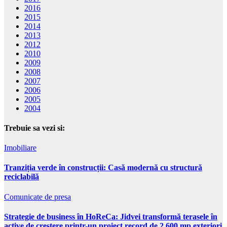
2016
2015
2014
2013
2012
2010
2009
2008
2007
2006
2005
2004
Trebuie sa vezi si:
Imobiliare
Tranziția verde în construcții: Casă modernă cu structură
reciclabilă
Comunicate de presa
Strategie de business în HoReCa: Jidvei transformă terasele în
active de creștere printr-un proiect record de 2.600 mp exteriori