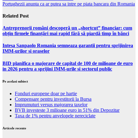
Portughezii anunta ca ar putea sa intre pe piata bancara din Romania
Related Post
Antreprenorii români descoperă un „shortcut” financiar: cum
obțin firmele finanțări mai rapid fără să piardă timp în bănci
Intesa Sanpaolo Romania semneaza garantii pentru sprijinirea
IMM-urilor si oraselor
BID planifica o majorare de capital de 100 de milioane de euro
in 2026 pentru a sprijini IMM-urile si sectorul public
Pe acelasi subiect
Fonduri europene doar pe hartie
Compensare pentru investitorii la Bursa
Imprumuturi versus majorarea taxelor
BVB investeste 3 milioane euro in 51% din Depozitar
Taxa de 1% pentru anvelopele nereciclate
Articole recente