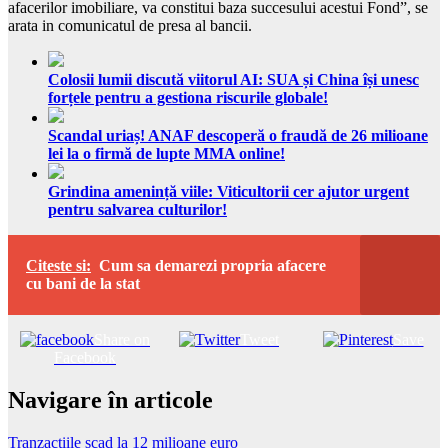
afacerilor imobiliare, va constitui baza succesului acestui Fond”, se
arata in comunicatul de presa al bancii.
Colosii lumii discută viitorul AI: SUA și China își unesc
forțele pentru a gestiona riscurile globale!
Scandal uriaș! ANAF descoperă o fraudă de 26 milioane
lei la o firmă de lupte MMA online!
Grindina amenință viile: Viticultorii cer ajutor urgent
pentru salvarea culturilor!
Citeste si:
Cum sa demarezi propria afacere
cu bani de la stat
Share on
Tweet
Save
Facebook
Navigare în articole
Tranzactiile scad la 12 milioane euro