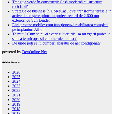
Tranziția verde în construcții: Casă modernă cu structură
reciclabilă
Strategie de business în HoReCa: Jidvei transformă terasele în
active de creștere printr-un proiect record de 2.600 mp
exteriori cu Sun Leader
Fără proteze mobile: cum funcționează reabilitarea completă
pe implanturi All-on
Te muti? Cum sa nu-ti avariezi lucrurile, sa nu zgarii podeaua
sau sa te pricopsesti cu o hernie de disc?
De unde poți să îți cumperi aparatul de aer condiționat?
powered by
DexOnline.Net
Arhive Anuale
2026
2025
2024
2023
2022
2021
2020
2019
2018
2017