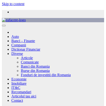
Skip to content
Auto
Banci – Finante
Companii
Dictionar Financiar
Diverse
Articole
Comunicate
Banci din Romania
Burse din Romania
Fonduri de investitii din Romania
Economie
Imobiliare
IT&C
Recomandari
Articolul tau aici
Contact