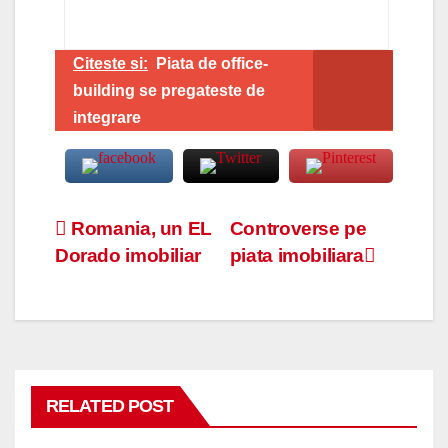
Citeste si:
Piata de office-
building se pregateste de
integrare
Navigare
Romania, un EL
Controverse pe
Dorado imobiliar
piata imobiliara
în
articole
RELATED POST