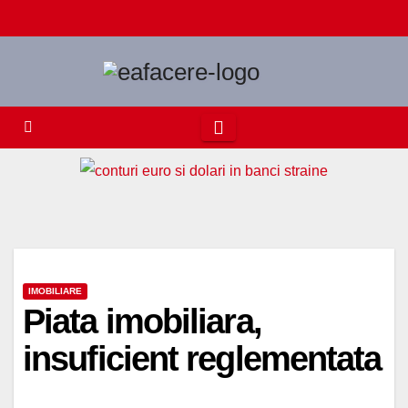
Skip
to
content
IMOBILIARE
Piata imobiliara,
insuficient reglementata