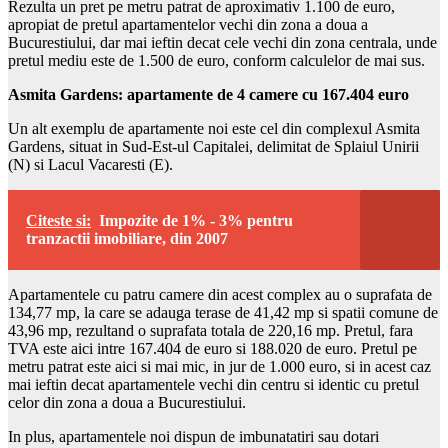
Rezulta un pret pe metru patrat de aproximativ 1.100 de euro,
apropiat de pretul apartamentelor vechi din zona a doua a
Bucurestiului, dar mai ieftin decat cele vechi din zona centrala, unde
pretul mediu este de 1.500 de euro, conform calculelor de mai sus.
Asmita Gardens: apartamente de 4 camere cu 167.404 euro
Un alt exemplu de apartamente noi este cel din complexul Asmita
Gardens, situat in Sud-Est-ul Capitalei, delimitat de Splaiul Unirii
(N) si Lacul Vacaresti (E).
Citeste si:
Impozite de 1% - 3% pentru
tranzactii imobiliare, din 2007
Apartamentele cu patru camere din acest complex au o suprafata de
134,77 mp, la care se adauga terase de 41,42 mp si spatii comune de
43,96 mp, rezultand o suprafata totala de 220,16 mp. Pretul, fara
TVA este aici intre 167.404 de euro si 188.020 de euro. Pretul pe
metru patrat este aici si mai mic, in jur de 1.000 euro, si in acest caz
mai ieftin decat apartamentele vechi din centru si identic cu pretul
celor din zona a doua a Bucurestiului.
In plus, apartamentele noi dispun de imbunatatiri sau dotari