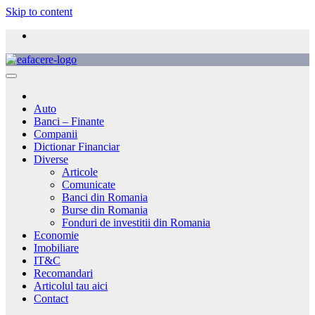
Skip to content
Auto
Banci – Finante
Companii
Dictionar Financiar
Diverse
Articole
Comunicate
Banci din Romania
Burse din Romania
Fonduri de investitii din Romania
Economie
Imobiliare
IT&C
Recomandari
Articolul tau aici
Contact