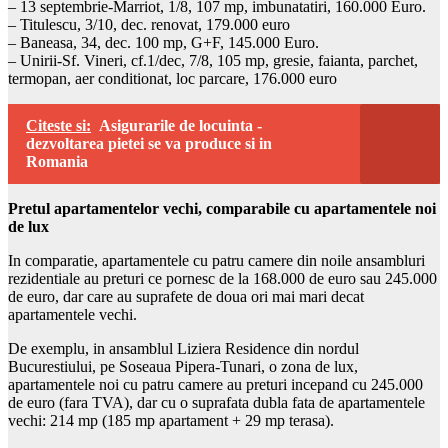
– 13 septembrie-Marriot, 1/8, 107 mp, imbunatatiri, 160.000 Euro.
– Titulescu, 3/10, dec. renovat, 179.000 euro
– Baneasa, 34, dec. 100 mp, G+F, 145.000 Euro.
– Unirii-Sf. Vineri, cf.1/dec, 7/8, 105 mp, gresie, faianta, parchet,
termopan, aer conditionat, loc parcare, 176.000 euro
Citeste si:
Asigurarile de locuinta -
dezvoltarea pietei se va produce si in
Romania
Pretul apartamentelor vechi, comparabile cu apartamentele noi
de lux
In comparatie, apartamentele cu patru camere din noile ansambluri
rezidentiale au preturi ce pornesc de la 168.000 de euro sau 245.000
de euro, dar care au suprafete de doua ori mai mari decat
apartamentele vechi.
De exemplu, in ansamblul Liziera Residence din nordul
Bucurestiului, pe Soseaua Pipera-Tunari, o zona de lux,
apartamentele noi cu patru camere au preturi incepand cu 245.000
de euro (fara TVA), dar cu o suprafata dubla fata de apartamentele
vechi: 214 mp (185 mp apartament + 29 mp terasa).