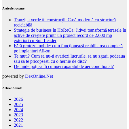
Articole recente
Tranziția verde în construcții: Casă modernă cu structură
reciclabilă
Strategie de business în HoReCa: Jidvei transformă terasele în
active de creștere printr-un proiect record de 2.600 mp
exteriori cu Sun Leader
Fără proteze mobile: cum funcționează reabilitarea completă
pe implanturi All-on
Te muti? Cum sa nu-ti avariezi lucrurile, sa nu zgarii podeaua
sau sa te pricopsesti cu o hernie de disc?
De unde poți să îți cumperi aparatul de aer condiționat?
powered by
DexOnline.Net
Arhive Anuale
2026
2025
2024
2023
2022
2021