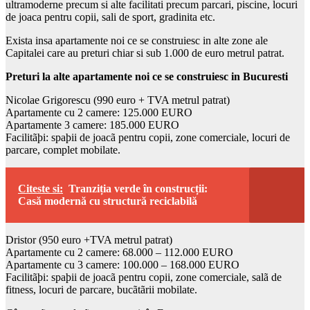
ultramoderne precum si alte facilitati precum parcari, piscine, locuri
de joaca pentru copii, sali de sport, gradinita etc.
Exista insa apartamente noi ce se construiesc in alte zone ale
Capitalei care au preturi chiar si sub 1.000 de euro metrul patrat.
Preturi la alte apartamente noi ce se construiesc in Bucuresti
Nicolae Grigorescu (990 euro + TVA metrul patrat)
Apartamente cu 2 camere: 125.000 EURO
Apartamente 3 camere: 185.000 EURO
Facilitãþi: spaþii de joacã pentru copii, zone comerciale, locuri de
parcare, complet mobilate.
Citeste si:
Tranziția verde în construcții:
Casă modernă cu structură reciclabilă
Dristor (950 euro +TVA metrul patrat)
Apartamente cu 2 camere: 68.000 – 112.000 EURO
Apartamente cu 3 camere: 100.000 – 168.000 EURO
Facilitãþi: spaþii de joacã pentru copii, zone comerciale, salã de
fitness, locuri de parcare, bucãtãrii mobilate.