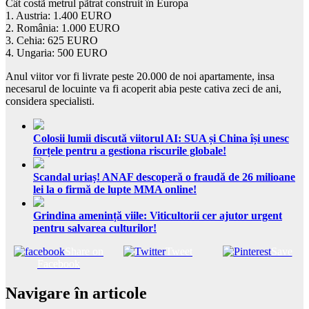
Cât costã metrul pãtrat construit în Europa
1. Austria: 1.400 EURO
2. România: 1.000 EURO
3. Cehia: 625 EURO
4. Ungaria: 500 EURO
Anul viitor vor fi livrate peste 20.000 de noi apartamente, insa
necesarul de locuinte va fi acoperit abia peste cativa zeci de ani,
considera specialisti.
Colosii lumii discută viitorul AI: SUA și China își unesc
forțele pentru a gestiona riscurile globale!
Scandal uriaș! ANAF descoperă o fraudă de 26 milioane
lei la o firmă de lupte MMA online!
Grindina amenință viile: Viticultorii cer ajutor urgent
pentru salvarea culturilor!
Share on
Tweet
Save
Facebook
Navigare în articole