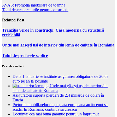
AVAS: Promotia imobiliara de toamna
Totul despre terenurile pentru constructii
Related Post
Tranziția verde în construcții: Casă modernă cu structură
reciclabilă
Unde mai găsești uși de interior din lemn de calitate în România
Totul despre fosele septice
Pe acelasi subiect
De la 1 ianuarie se instituie asigurarea obligatorie de 20 de
euro pe an la locuinte
Unde mai găsești uși de interior din
lemn de calitate în România
Asiguratorii suportă pierderi de 2,4 miliarde de dolari în
Turcia
Preturile imobiliarelor de pe piata europeana au început sa
scada. In Romania, continua sa creasca
Locuinta: cea mai buna garantie pentru un împrumut