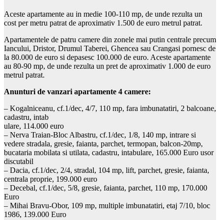
Aceste apartamente au in medie 100-110 mp, de unde rezulta un
cost per metru patrat de aproximativ 1.500 de euro metrul patrat.
Apartamentele de patru camere din zonele mai putin centrale precum
Iancului, Dristor, Drumul Taberei, Ghencea sau Crangasi pornesc de
la 80.000 de euro si depasesc 100.000 de euro. Aceste apartamente
au 80-90 mp, de unde rezulta un pret de aproximativ 1.000 de euro
metrul patrat.
Anunturi de vanzari apartamente 4 camere:
– Kogalniceanu, cf.1/dec, 4/7, 110 mp, fara imbunatatiri, 2 balcoane,
cadastru, intab
ulare, 114.000 euro
– Nerva Traian-Bloc Albastru, cf.1/dec, 1/8, 140 mp, intrare si
vedere stradala, gresie, faianta, parchet, termopan, balcon-20mp,
bucataria mobilata si utilata, cadastru, intabulare, 165.000 Euro usor
discutabil
– Dacia, cf.1/dec, 2/4, stradal, 104 mp, lift, parchet, gresie, faianta,
centrala proprie, 199.000 euro
– Decebal, cf.1/dec, 5/8, gresie, faianta, parchet, 110 mp, 170.000
Euro
– Mihai Bravu-Obor, 109 mp, multiple imbunatatiri, etaj 7/10, bloc
1986, 139.000 Euro