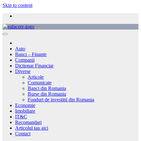
Skip to content
Auto
Banci – Finante
Companii
Dictionar Financiar
Diverse
Articole
Comunicate
Banci din Romania
Burse din Romania
Fonduri de investitii din Romania
Economie
Imobiliare
IT&C
Recomandari
Articolul tau aici
Contact