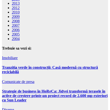
2013
2012
2010
2009
2008
2007
2006
2005
2004
Trebuie sa vezi si:
Imobiliare
Tranziția verde în construcții: Casă modernă cu structură
reciclabilă
Comunicate de presa
Strategie de business în HoReCa: Jidvei transformă terasele în
active de creștere printr-un proiect record de 2.600 mp exteriori
cu Sun Leader
Diverse