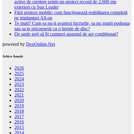
active de creștere printr-un proiect record de 2.600 mp
exteriori cu Sun Leader
Fără proteze mobile: cum funcționează reabilitarea completă
pe implanturi All-on
Te muti? Cum sa nu-ti avariezi lucrurile, sa nu zgarii podeaua
sau sa te pricopsesti cu o hernie de disc?
De unde poți să îți cumperi aparatul de aer condiționat?
powered by
DexOnline.Net
Arhive Anuale
2026
2025
2024
2023
2022
2021
2020
2019
2018
2017
2016
2015
2014