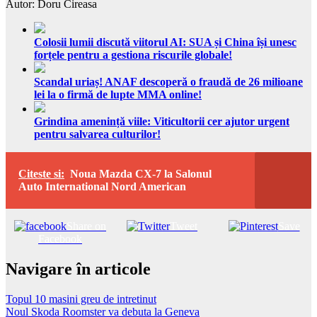
Autor: Doru Cireasa
Colosii lumii discută viitorul AI: SUA și China își unesc
forțele pentru a gestiona riscurile globale!
Scandal uriaș! ANAF descoperă o fraudă de 26 milioane
lei la o firmă de lupte MMA online!
Grindina amenință viile: Viticultorii cer ajutor urgent
pentru salvarea culturilor!
Citeste si:
Noua Mazda CX-7 la Salonul
Auto International Nord American
Share on
Tweet
Save
Facebook
Navigare în articole
Topul 10 masini greu de intretinut
Noul Skoda Roomster va debuta la Geneva