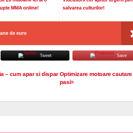
lupte MMA online!
salvarea culturilor!
oane de euro
Tweet
Save
a – cum apar si dispar
Optimizare motoare cautare 
pasi