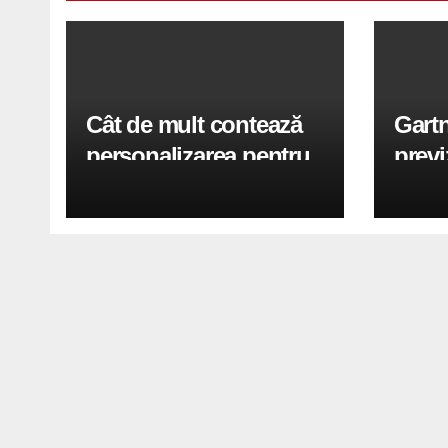
Cât de mult contează
Gartn
personalizarea pentru
previ
succesul unui brand?
mater
pana 