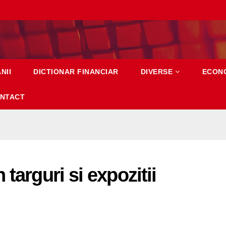
NII
DICTIONAR FINANCIAR
DIVERSE
ECON
NTACT
targuri si expozitii