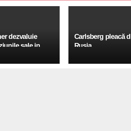
er dezvaluie
Carlsberg pleacă d
ziunile sale in
Rusia
ie de marketing
in 2028