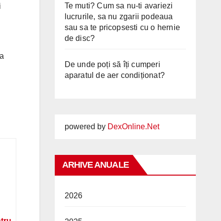
Te muti? Cum sa nu-ti avariezi
i
lucrurile, sa nu zgarii podeaua
sau sa te pricopsesti cu o hernie
de disc?
ea
De unde poți să îți cumperi
aparatul de aer condiționat?
powered by
DexOnline.Net
ARHIVE ANUALE
2026
ntru