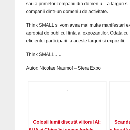
sau a primelor companii din domeniu. La targuri si e
companii dintr-un domeniu de activitate.
Think SMALL si vom avea mai multe manifestari expo
apropiat de publicul tinta al expozantilor. Odata 
eficientei participarii la aceste targuri si expozitii.
Think SMALL…..
Autor: Nicolae Naumof – Sfera Expo
Colosii lumii discută viitorul AI:
Scanda
SUA și China își unesc forțele
o fraudă 