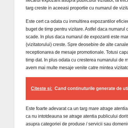
fiecarui expozant asupra publicului vizitator, la efic
targ creste in aceeasi proportie cu numarul de vizit
Este cert ca odata cu inmultirea expozantilor efici
buget de timp pentru vizitare. Astfel daca numarul d
scade. In plus daca numarul de expozanti este ma
(vizitatorului) creste. Spre deosebire de alte canale
receptionarea de mesaje promotionale. Totusi capaci
timp dat. In plus odata cu cresterea numarului de 
avem mai multe mesaje venite catre mintea vizitator
Citeste si:
Cand continuturile generate de uti
Este foarte adevarat ca un targ mare atrage atentia
ca nu intotdeauna se atrage atentia publicului dori
asupra categoriei de produse / servicii sau domeniul