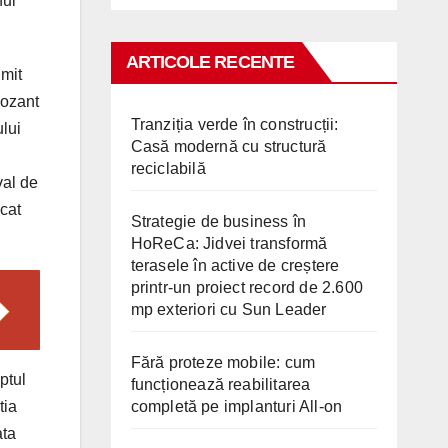
nui
ARTICOLE RECENTE
umit
pozant
Tranziția verde în construcții:
lui
Casă modernă cu structură
reciclabilă
val de
cat
Strategie de business în
HoReCa: Jidvei transformă
terasele în active de creștere
printr-un proiect record de 2.600
mp exteriori cu Sun Leader
Fără proteze mobile: cum
ptul
funcționează reabilitarea
completă pe implanturi All-on
tia
ata