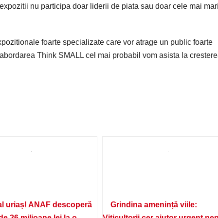
xpozitii nu participa doar liderii de piata sau doar cele mai mar
zitionale foarte specializate care vor atrage un public foarte
cu abordarea Think SMALL cel mai probabil vom asista la crester
l uriaș! ANAF descoperă
Grindina amenință viile:
de 26 milioane lei la o
Viticultorii cer ajutor urgent pe