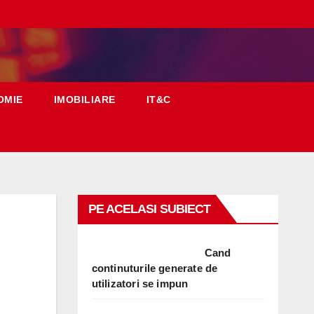
OMIE
IMOBILIARE
IT&C
PE ACELASI SUBIECT
Cand
continuturile generate de
utilizatori se impun