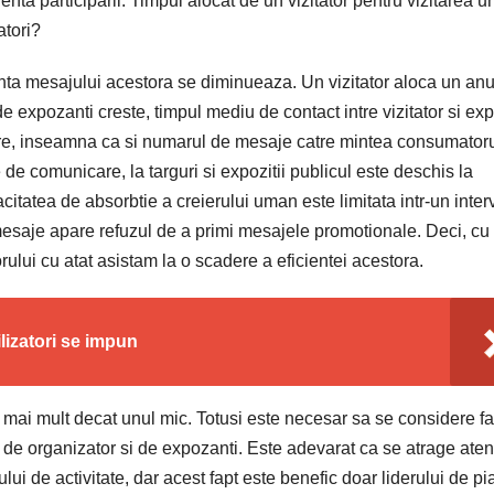
ienta participarii. Timpul alocat de un vizitator pentru vizitarea u
atori?
enta mesajului acestora se diminueaza. Un vizitator aloca un an
e expozanti creste, timpul mediu de contact intre vizitator si ex
re, inseamna ca si numarul de mesaje catre mintea consumatoru
 de comunicare, la targuri si expozitii publicul este deschis la
tatea de absorbtie a creierului uman este limitata intr-un inter
mesaje apare refuzul de a primi mesajele promotionale. Deci, cu 
ului cu atat asistam la o scadere a eficientei acestora.
lizatori se impun
 mai mult decat unul mic. Totusi este necesar sa se considere fa
t de organizator si de expozanti. Este adevarat ca se atrage aten
ui de activitate, dar acest fapt este benefic doar liderului de pi