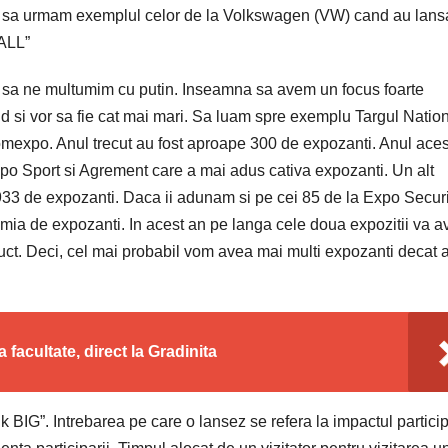
fi sa urmam exemplul celor de la Volkswagen (VW) cand au lans
MALL”
 sa ne multumim cu putin. Inseamna sa avem un focus foarte
ind si vor sa fie cat mai mari. Sa luam spre exemplu Targul Natio
Romexpo. Anul trecut au fost aproape 300 de expozanti. Anul ace
xpo Sport si Agrement care a mai adus cativa expozanti. Un alt
33 de expozanti. Daca ii adunam si pe cei 85 de la Expo Securi
mia de expozanti. In acest an pe langa cele doua expozitii va a
uct. Deci, cel mai probabil vom avea mai multi expozanti decat 
a facultate, direct la Gradinita
BIG”. Intrebarea pe care o lansez se refera la impactul particip