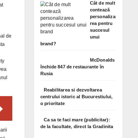
Cât de mult
at
contează
personaliza
rea pentru
succesul
nal de
unui
brand?
sta
McDonalds
ty
închide 847 de restaurante în
vea
Rusia
anul
Reabilitarea si dezvoltarea
centrului istoric al Bucurestiului,
o prioritate
Ca sa te faci mare (publicitar):
de la facultate, direct la Gradinita
arii