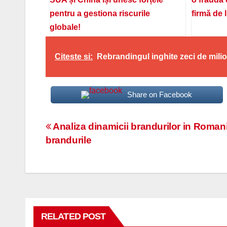
pentru a gestiona riscurile
firmă de 
globale!
Citeste si:
Rebrandingul inghite zeci de mili
Share on Facebook
Navigare
Analiza dinamicii brandurilor in Romani
brandurile
în
articole
RELATED POST