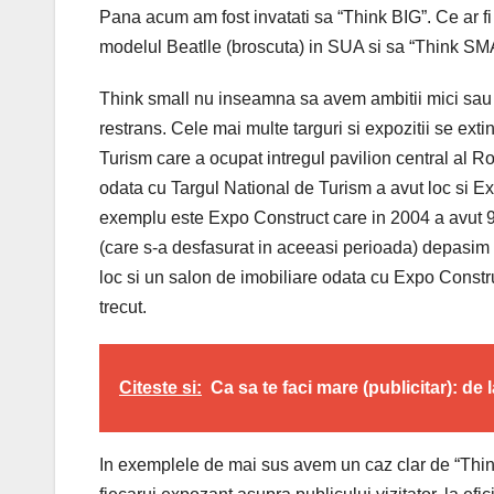
Pana acum am fost invatati sa “Think BIG”. Ce ar 
modelul Beatlle (broscuta) in SUA si sa “Think S
Think small nu inseamna sa avem ambitii mici sau
restrans. Cele mai multe targuri si expozitii se ext
Turism care a ocupat intregul pavilion central al 
odata cu Targul National de Turism a avut loc si E
exemplu este Expo Construct care in 2004 a avut 9
(care s-a desfasurat in aceeasi perioada) depasim 
loc si un salon de imobiliare odata cu Expo Constr
trecut.
Citeste si:
Ca sa te faci mare (publicitar): de l
In exemplele de mai sus avem un caz clar de “Think 