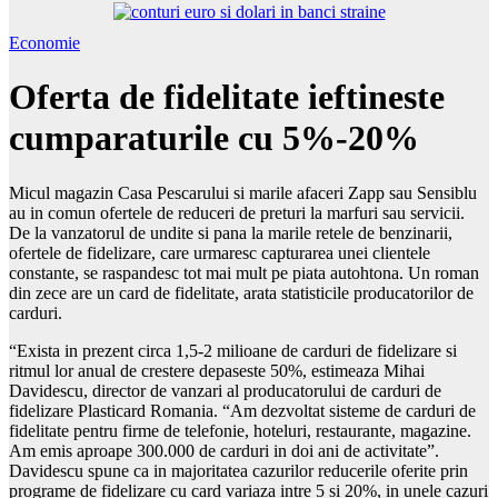
Economie
Oferta de fidelitate ieftineste
cumparaturile cu 5%-20%
Micul magazin Casa Pescarului si marile afaceri Zapp sau Sensiblu
au in comun ofertele de reduceri de preturi la marfuri sau servicii.
De la vanzatorul de undite si pana la marile retele de benzinarii,
ofertele de fidelizare, care urmaresc capturarea unei clientele
constante, se raspandesc tot mai mult pe piata autohtona. Un roman
din zece are un card de fidelitate, arata statisticile producatorilor de
carduri.
“Exista in prezent circa 1,5-2 milioane de carduri de fidelizare si
ritmul lor anual de crestere depaseste 50%, estimeaza Mihai
Davidescu, director de vanzari al producatorului de carduri de
fidelizare Plasticard Romania. “Am dezvoltat sisteme de carduri de
fidelitate pentru firme de telefonie, hoteluri, restaurante, magazine.
Am emis aproape 300.000 de carduri in doi ani de activitate”.
Davidescu spune ca in majoritatea cazurilor reducerile oferite prin
programe de fidelizare cu card variaza intre 5 si 20%, in unele cazuri