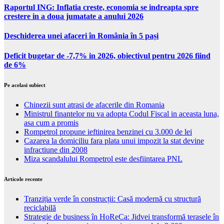
Raportul ING: Inflatia creste, economia se indreapta spre
crestere in a doua jumatate a anului 2026
Deschiderea unei afaceri în România în 5 pași
Deficit bugetar de -7,7% in 2026, obiectivul pentru 2026 fiind
de 6%
Pe acelasi subiect
Chinezii sunt atrasi de afacerile din Romania
Ministrul finantelor nu va adopta Codul Fiscal in aceasta luna,
asa cum a promis
Rompetrol propune ieftinirea benzinei cu 3.000 de lei
Cazarea la domiciliu fara plata unui impozit la stat devine
infractiune din 2008
Miza scandalului Rompetrol este desfiintarea PNL
Articole recente
Tranziția verde în construcții: Casă modernă cu structură
reciclabilă
Strategie de business în HoReCa: Jidvei transformă terasele în