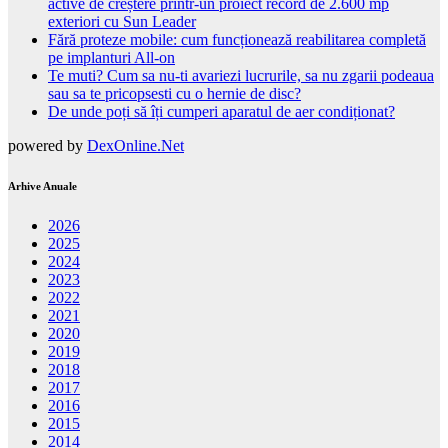
active de creștere printr-un proiect record de 2.600 mp
exteriori cu Sun Leader
Fără proteze mobile: cum funcționează reabilitarea completă
pe implanturi All-on
Te muti? Cum sa nu-ti avariezi lucrurile, sa nu zgarii podeaua
sau sa te pricopsesti cu o hernie de disc?
De unde poți să îți cumperi aparatul de aer condiționat?
powered by
DexOnline.Net
Arhive Anuale
2026
2025
2024
2023
2022
2021
2020
2019
2018
2017
2016
2015
2014