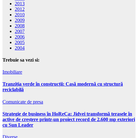
2013
2012
2010
2009
2008
2007
2006
2005
2004
Trebuie sa vezi si:
Imobiliare
Tranziția verde în construcții: Casă modernă cu structură
reciclabilă
Comunicate de presa
Strategie de business în HoReCa: Jidvei transformă terasele în
active de creștere printr-un proiect record de 2.600 mp exteriori
cu Sun Leader
Diverse