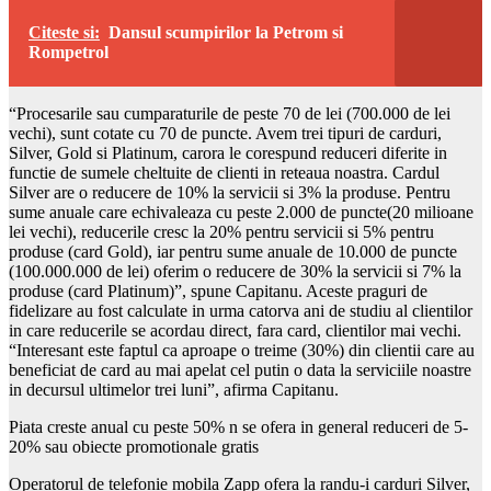
Citeste si:
Dansul scumpirilor la Petrom si
Rompetrol
“Procesarile sau cumparaturile de peste 70 de lei (700.000 de lei
vechi), sunt cotate cu 70 de puncte. Avem trei tipuri de carduri,
Silver, Gold si Platinum, carora le corespund reduceri diferite in
functie de sumele cheltuite de clienti in reteaua noastra. Cardul
Silver are o reducere de 10% la servicii si 3% la produse. Pentru
sume anuale care echivaleaza cu peste 2.000 de puncte(20 milioane
lei vechi), reducerile cresc la 20% pentru servicii si 5% pentru
produse (card Gold), iar pentru sume anuale de 10.000 de puncte
(100.000.000 de lei) oferim o reducere de 30% la servicii si 7% la
produse (card Platinum)”, spune Capitanu. Aceste praguri de
fidelizare au fost calculate in urma catorva ani de studiu al clientilor
in care reducerile se acordau direct, fara card, clientilor mai vechi.
“Interesant este faptul ca aproape o treime (30%) din clientii care au
beneficiat de card au mai apelat cel putin o data la serviciile noastre
in decursul ultimelor trei luni”, afirma Capitanu.
Piata creste anual cu peste 50% n se ofera in general reduceri de 5-
20% sau obiecte promotionale gratis
Operatorul de telefonie mobila Zapp ofera la randu-i carduri Silver,