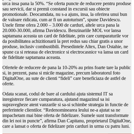
urca insa pana la 50%. “Se oferta puncte de reducere pentru produse
sau servicii, dar si premii constand in excursii sau obiecte
promotionale. Deocamdata, nu s-a ajuns, insa, la oferirea unui bun
de valoare ridicata, cum ar fi un autoturism”, spune Davidescu.
Unele firme ofera 2.000 – 3.000 de carduri, altele urca pana la
20.000-30.000, afirma Davidescu. Benzinariile MOL vor lansa
saptamana aceasta un card de fidelitate, prin care cumparaturile vor
da posibilitatea achizitionarii la pret redus sau chiar gratis a unor
produse, inclusiv combustibili. Presedintele Altex, Dan Ostahie, ne
spune ca si reteaua de electronice si electrocasnice va lansa un card
de fidelitate saptamana aceasta.
Ofertele de reducere de pana la 10-20% au prins foarte tare la public
si, in prezent, pana si micile magazine, precum laboratorul foto
DigitalOne, au sute de clienti “fideli” care beneficiaza de astfel de
oferte.
Odata scanat, codul de bare al cardului ajuta sistemul IT sa
inregistreze fiecare cumparatura, ajutand magazinul sa isi
supravegheze atent vanzarile si sa-si schimbe strategia in functie de
preferintele clientilor. “Redenominearea leului ne-a ajutat sa ne
impachetam mai bine oferta de fidelizare. Sumele sunt transformate
din lei noi in puncte”, afirma Dan Capitanu, proprietarul DigitalOne,
care a lansat o oferta de fidelizare prin carduri in urma cu patru luni.