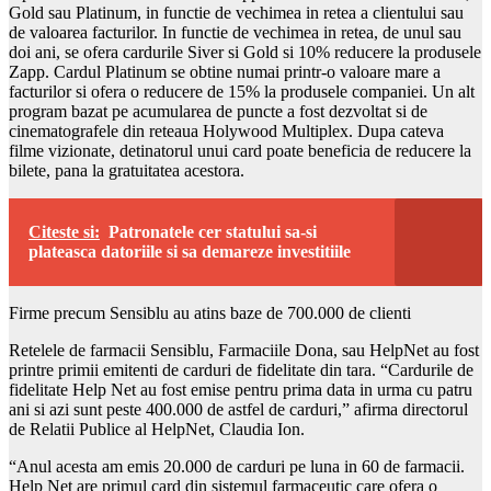
Gold sau Platinum, in functie de vechimea in retea a clientului sau
de valoarea facturilor. In functie de vechimea in retea, de unul sau
doi ani, se ofera cardurile Siver si Gold si 10% reducere la produsele
Zapp. Cardul Platinum se obtine numai printr-o valoare mare a
facturilor si ofera o reducere de 15% la produsele companiei. Un alt
program bazat pe acumularea de puncte a fost dezvoltat si de
cinematografele din reteaua Holywood Multiplex. Dupa cateva
filme vizionate, detinatorul unui card poate beneficia de reducere la
bilete, pana la gratuitatea acestora.
Citeste si:
Patronatele cer statului sa-si
plateasca datoriile si sa demareze investitiile
Firme precum Sensiblu au atins baze de 700.000 de clienti
Retelele de farmacii Sensiblu, Farmaciile Dona, sau HelpNet au fost
printre primii emitenti de carduri de fidelitate din tara. “Cardurile de
fidelitate Help Net au fost emise pentru prima data in urma cu patru
ani si azi sunt peste 400.000 de astfel de carduri,” afirma directorul
de Relatii Publice al HelpNet, Claudia Ion.
“Anul acesta am emis 20.000 de carduri pe luna in 60 de farmacii.
Help Net are primul card din sistemul farmaceutic care ofera o