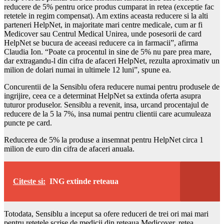
reducere de 5% pentru orice produs cumparat in retea (exceptie fac
retetele in regim compensat). Am extins aceasta reducere si la alti
parteneri HelpNet, in majoritate mari centre medicale, cum ar fi
Medicover sau Centrul Medical Unirea, unde posesorii de card
HelpNet se bucura de aceeasi reducere ca in farmacii”, afirma
Claudia Ion. “Poate ca procentul in sine de 5% nu pare prea mare,
dar extragandu-l din cifra de afaceri HelpNet, rezulta aproximativ un
milion de dolari numai in ultimele 12 luni”, spune ea.
Concurentii de la Sensiblu ofera reducere numai pentru produsele de
ingrijire, ceea ce a determinat HelpNet sa extinda oferta asupra
tuturor produselor. Sensiblu a revenit, insa, urcand procentajul de
reducere de la 5 la 7%, insa numai pentru clientii care acumuleaza
puncte pe card.
Reducerea de 5% la produse a insemnat pentru HelpNet circa 1
milion de euro din cifra de afaceri anuala.
Citeste si:
ING extinde reteaua
Totodata, Sensiblu a inceput sa ofere reduceri de trei ori mai mari
pentru retetele scrise de medicii din reteaua Medicover, retea