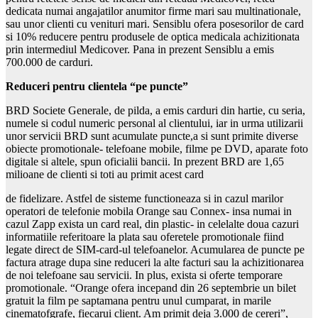
dedicata numai angajatilor anumitor firme mari sau multinationale,
sau unor clienti cu venituri mari. Sensiblu ofera posesorilor de card
si 10% reducere pentru produsele de optica medicala achizitionata
prin intermediul Medicover. Pana in prezent Sensiblu a emis
700.000 de carduri.
Reduceri pentru clientela “pe puncte”
BRD Societe Generale, de pilda, a emis carduri din hartie, cu seria,
numele si codul numeric personal al clientului, iar in urma utilizarii
unor servicii BRD sunt acumulate puncte,a si sunt primite diverse
obiecte promotionale- telefoane mobile, filme pe DVD, aparate foto
digitale si altele, spun oficialii bancii. In prezent BRD are 1,65
milioane de clienti si toti au primit acest card
de fidelizare. Astfel de sisteme functioneaza si in cazul marilor
operatori de telefonie mobila Orange sau Connex- insa numai in
cazul Zapp exista un card real, din plastic- in celelalte doua cazuri
informatiile referitoare la plata sau oferetele promotionale fiind
legate direct de SIM-card-ul telefoanelor. Acumularea de puncte pe
factura atrage dupa sine reduceri la alte facturi sau la achizitionarea
de noi telefoane sau servicii. In plus, exista si oferte temporare
promotionale. “Orange ofera incepand din 26 septembrie un bilet
gratuit la film pe saptamana pentru unul cumparat, in marile
cinematofgrafe, fiecarui client. Am primit deja 3.000 de cereri”,