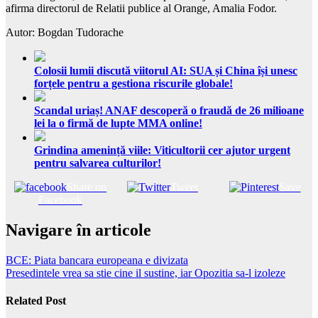
afirma directorul de Relatii publice al Orange, Amalia Fodor.
Autor: Bogdan Tudorache
Colosii lumii discută viitorul AI: SUA și China își unesc
forțele pentru a gestiona riscurile globale!
Scandal uriaș! ANAF descoperă o fraudă de 26 milioane
lei la o firmă de lupte MMA online!
Grindina amenință viile: Viticultorii cer ajutor urgent
pentru salvarea culturilor!
Share on
Tweet
Save
Facebook
Navigare în articole
BCE: Piata bancara europeana e divizata
Presedintele vrea sa stie cine il sustine, iar Opozitia sa-l izoleze
Related Post