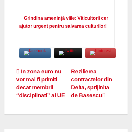
Grindina amenință viile: Viticultorii cer
ajutor urgent pentru salvarea culturilor!
Navigare
In zona euro nu
Rezilierea
vor mai fi primiti
contractelor din
în
decat membrii
Delta, sprijinita
articole
“disciplinati” ai UE
de Basescu