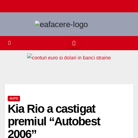
Skip
to
content
AUTO
Kia Rio a castigat
premiul “Autobest
2006”