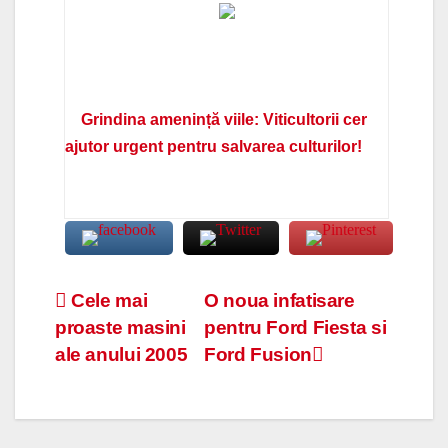
Grindina amenință viile: Viticultorii cer
ajutor urgent pentru salvarea culturilor!
Navigare
Cele mai
O noua infatisare
proaste masini
pentru Ford Fiesta si
în
ale anului 2005
Ford Fusion
articole