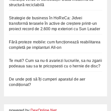
structură reciclabilă
Strategie de business în HoReCa: Jidvei
transformă terasele în active de creștere printr-un
proiect record de 2.600 mp exteriori cu Sun Leader
Fără proteze mobile: cum funcționează reabilitarea
completă pe implanturi All-on
Te muti? Cum sa nu-ti avariezi lucrurile, sa nu zgarii
podeaua sau sa te pricopsesti cu o hernie de disc?
De unde poți să îți cumperi aparatul de aer
condiționat?
powered by
DexOnline.Net