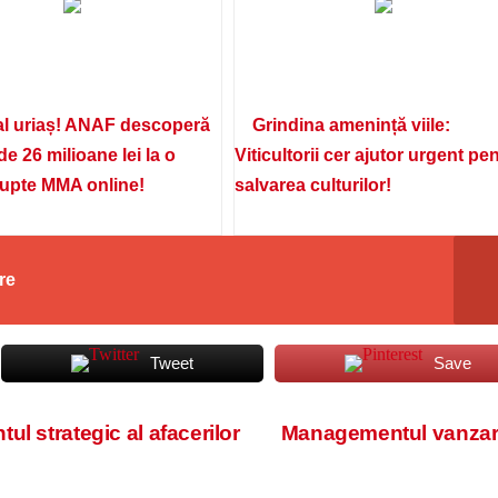
l uriaș! ANAF descoperă
Grindina amenință viile:
de 26 milioane lei la o
Viticultorii cer ajutor urgent pe
lupte MMA online!
salvarea culturilor!
re
Tweet
Save
l strategic al afacerilor
Managementul vanzari