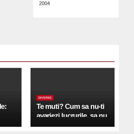
2004
DIVERSE
le:
Te muti? Cum sa nu-ti
avariezi lucrurile, sa nu
etă
zgarii podeaua sau sa