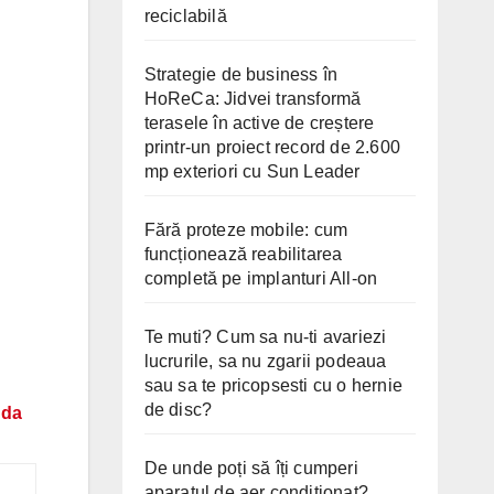
reciclabilă
Strategie de business în
HoReCa: Jidvei transformă
terasele în active de creștere
printr-un proiect record de 2.600
mp exteriori cu Sun Leader
Fără proteze mobile: cum
funcționează reabilitarea
completă pe implanturi All-on
Te muti? Cum sa nu-ti avariezi
lucrurile, sa nu zgarii podeaua
sau sa te pricopsesti cu o hernie
de disc?
nda
De unde poți să îți cumperi
aparatul de aer condiționat?