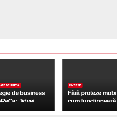
ATE DE PRESA
DIVERSE
tegie de business
Fără proteze mobi
oReCa: Jidvei
cum funcționează
formă terasele în
reabilitarea compl