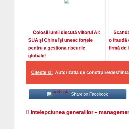
Colosii lumii discută viitorul AI:
Scanda
SUA și China își unesc forțele
o fraudă 
pentru a gestiona riscurile
firmă de 
globale!
Citeste si:
Autorizatia de construire/desfiinta
Share on Facebook
Navigare
Intelepciunea generalilor – managementu
în