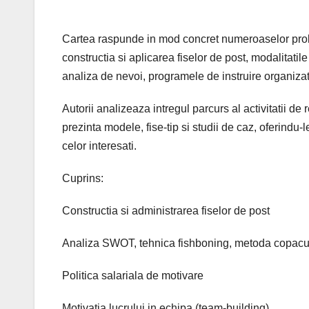
Cartea raspunde in mod concret numeroaselor pro
constructia si aplicarea fiselor de post, modalitati
analiza de nevoi, programele de instruire organizat
Autorii analizeaza intregul parcurs al activitatii de r
prezinta modele, fise-tip si studii de caz, oferindu-l
celor interesati.
Cuprins:
Constructia si administrarea fiselor de post
Analiza SWOT, tehnica fishboning, metoda copacul
Politica salariala de motivare
Motivatia lucrului in echipa (team-building)