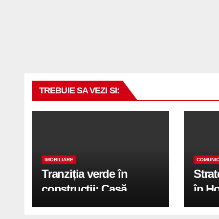
TREBUIE SA VEZI SI:
IMOBILIARE
COMUNIC
Tranziția verde în
Stra
construcții: Casă
în H
modernă cu structură
trans