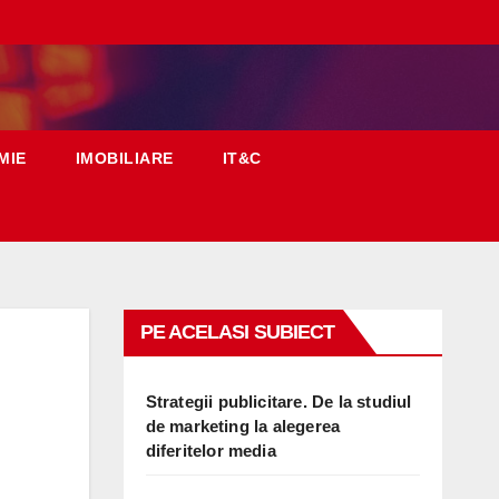
MIE
IMOBILIARE
IT&C
PE ACELASI SUBIECT
Strategii publicitare. De la studiul
de marketing la alegerea
diferitelor media