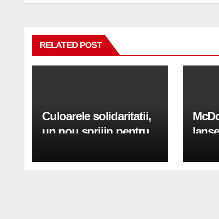
articole
RELATED POST
Culoarele solidaritatii,
McDo
un nou sprijin pentru
lanse
Ucraina
panto
inspi
Hamb