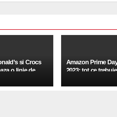
nald’s si Crocs
Amazon Prime Da
aza o linie de
2023: tot ce trebuie
fi de 75 de dolari
stii despre
rata de Grimace si
evenimentul
urglar
emblematic care re
in iulie