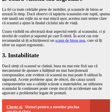
La fel ca toate celelalte piese de mobilier, și scaunele de birou se
uzează în timp. Dacă observi că tapițeria scaunului este ruptă, spuma
este tasată sau roțile nu se mai mișcă ușor, acestea sunt semne clare
că scaunul a ajuns la finalul ciclului său de viață.
Uzura vizibilă nu afectează doar aspectul estetic al scaunului, ci și
nivelul de confort și suportul pe care îl oferă. În acest caz este
recomandat să iți achiziționezi un
scaun de birou nou
, care să îți
ofere un suport ergonomic.
3. Instabilitate
Dacă simți că scaunul se clatină, baza nu mai este fixă sau că
mecanismul de ajustare a înălțimii nu mai funcționează
corespunzător, este evident că scaunul nu mai poate fi utilizat în
siguranță. Aceste probleme apar, de obicei, din cauza uzurii
componentelor sau a calității scăzute a materialelor, iar utilizarea
scaunului în continuare poate crește riscul de accidentare sau de
agravare a problemelor legate de postură.
Citeste si:
Sfaturi pentru a mentine piscina
curata si clara