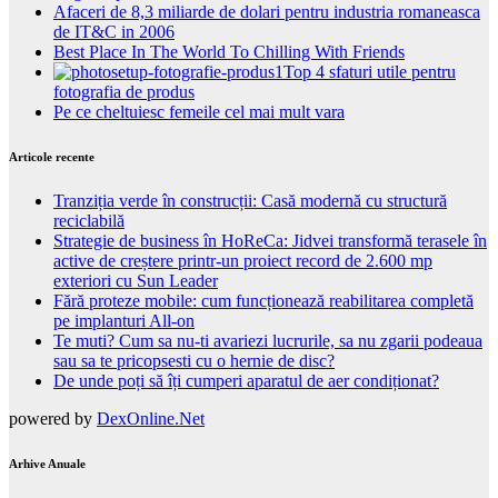
Afaceri de 8,3 miliarde de dolari pentru industria romaneasca
de IT&C in 2006
Best Place In The World To Chilling With Friends
Top 4 sfaturi utile pentru
fotografia de produs
Pe ce cheltuiesc femeile cel mai mult vara
Articole recente
Tranziția verde în construcții: Casă modernă cu structură
reciclabilă
Strategie de business în HoReCa: Jidvei transformă terasele în
active de creștere printr-un proiect record de 2.600 mp
exteriori cu Sun Leader
Fără proteze mobile: cum funcționează reabilitarea completă
pe implanturi All-on
Te muti? Cum sa nu-ti avariezi lucrurile, sa nu zgarii podeaua
sau sa te pricopsesti cu o hernie de disc?
De unde poți să îți cumperi aparatul de aer condiționat?
powered by
DexOnline.Net
Arhive Anuale