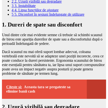
2
2. Uzură vizibilă sau degradare
3
3. Instabilitate
4
4. Lipsa funcțiilor de ajustare
5
5. Diconfort în sesiuni îndelungate de utilizare
1. Dureri de spate sau disconfort
Unul dintre cele mai evidente semne că trebuie să schimbi scaunul
de birou este apariția durerilor de spate sau a disconfortului după o
perioadă îndelungată de ședere.
Dacă scaunul nu mai oferă suport lombar adecvat, coloana
vertebrală este nevoită să se adapteze unei poziții incorecte, ceea ce
poate conduce la dureri persistente. Ergonomia scaunului de birou
este esențială pentru sănătatea ta, iar lipsa unui suport corespunzător
poate avea un impact negativ asupra posturii și poate genera
probleme de sănătate pe termen lung.
Citeste si:
Aceasta tara se pregateste sa
elimine banii cash
2. Uzură vizibilă sau degradare