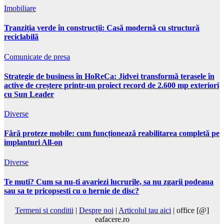
Imobiliare
Tranziția verde în construcții: Casă modernă cu structură
reciclabilă
Comunicate de presa
Strategie de business în HoReCa: Jidvei transformă terasele în
active de creștere printr-un proiect record de 2.600 mp exteriori
cu Sun Leader
Diverse
Fără proteze mobile: cum funcționează reabilitarea completă pe
implanturi All-on
Diverse
Te muti? Cum sa nu-ti avariezi lucrurile, sa nu zgarii podeaua
sau sa te pricopsesti cu o hernie de disc?
Termeni si conditii
|
Despre noi
|
Articolul tau aici
| office [@]
eafacere.ro