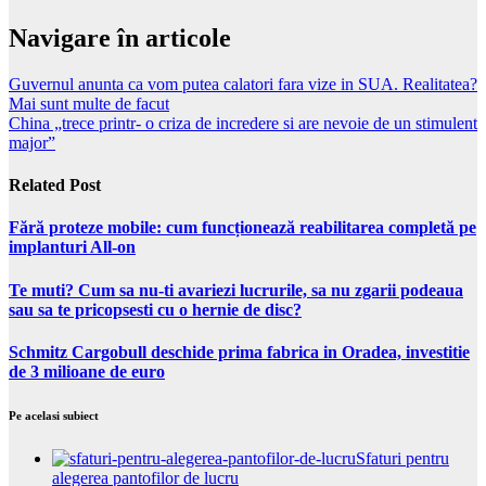
Navigare în articole
Guvernul anunta ca vom putea calatori fara vize in SUA. Realitatea?
Mai sunt multe de facut
China „trece printr- o criza de incredere si are nevoie de un stimulent
major”
Related Post
Fără proteze mobile: cum funcționează reabilitarea completă pe
implanturi All-on
Te muti? Cum sa nu-ti avariezi lucrurile, sa nu zgarii podeaua
sau sa te pricopsesti cu o hernie de disc?
Schmitz Cargobull deschide prima fabrica in Oradea, investitie
de 3 milioane de euro
Pe acelasi subiect
Sfaturi pentru
alegerea pantofilor de lucru