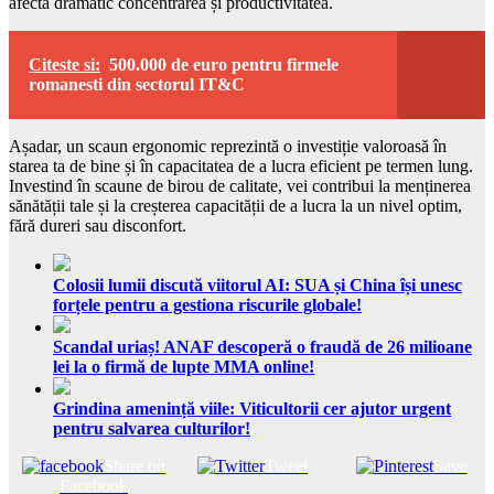
afecta dramatic concentrarea și productivitatea.
Citeste si:
500.000 de euro pentru firmele
romanesti din sectorul IT&C
Așadar, un scaun ergonomic reprezintă o investiție valoroasă în
starea ta de bine și în capacitatea de a lucra eficient pe termen lung.
Investind în scaune de birou de calitate, vei contribui la menținerea
sănătății tale și la creșterea capacității de a lucra la un nivel optim,
fără dureri sau disconfort.
Colosii lumii discută viitorul AI: SUA și China își unesc
forțele pentru a gestiona riscurile globale!
Scandal uriaș! ANAF descoperă o fraudă de 26 milioane
lei la o firmă de lupte MMA online!
Grindina amenință viile: Viticultorii cer ajutor urgent
pentru salvarea culturilor!
Share on
Tweet
Save
Facebook