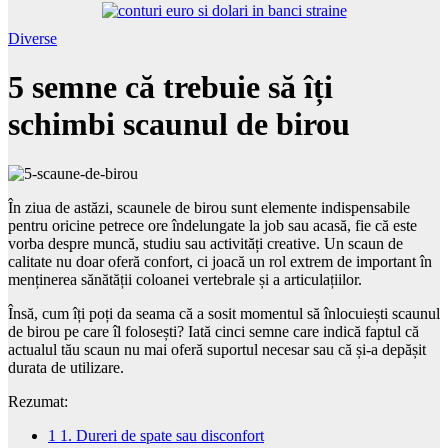
Diverse
5 semne că trebuie să îți
schimbi scaunul de birou
În ziua de astăzi, scaunele de birou sunt elemente indispensabile
pentru oricine petrece ore îndelungate la job sau acasă, fie că este
vorba despre muncă, studiu sau activități creative. Un scaun de
calitate nu doar oferă confort, ci joacă un rol extrem de important în
menținerea sănătății coloanei vertebrale și a articulațiilor.
Însă, cum îți poți da seama că a sosit momentul să înlocuiești scaunul
de birou pe care îl folosești? Iată cinci semne care indică faptul că
actualul tău scaun nu mai oferă suportul necesar sau că și-a depășit
durata de utilizare.
Rezumat:
1
1. Dureri de spate sau disconfort