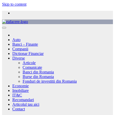
Skip to content
Auto
Banci – Finante
Companii
Dictionar Financiar
Diverse
Articole
Comunicate
Banci din Romania
Burse din Romania
Fonduri de investitii din Romania
Economie
Imobiliare
IT&C
Recomandari
Articolul tau aici
Contact