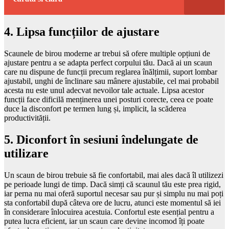
4. Lipsa funcțiilor de ajustare
Scaunele de birou moderne ar trebui să ofere multiple opțiuni de
ajustare pentru a se adapta perfect corpului tău. Dacă ai un scaun
care nu dispune de funcții precum reglarea înălțimii, suport lombar
ajustabil, unghi de înclinare sau mânere ajustabile, cel mai probabil
acesta nu este unul adecvat nevoilor tale actuale. Lipsa acestor
funcții face dificilă menținerea unei posturi corecte, ceea ce poate
duce la disconfort pe termen lung și, implicit, la scăderea
productivității.
5. Diconfort în sesiuni îndelungate de
utilizare
Un scaun de birou trebuie să fie confortabil, mai ales dacă îl utilizezi
pe perioade lungi de timp. Dacă simți că scaunul tău este prea rigid,
iar perna nu mai oferă suportul necesar sau pur și simplu nu mai poți
sta confortabil după câteva ore de lucru, atunci este momentul să iei
în considerare înlocuirea acestuia. Confortul este esențial pentru a
putea lucra eficient, iar un scaun care devine incomod îți poate