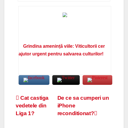
Grindina amenință viile: Viticultorii cer
ajutor urgent pentru salvarea culturilor!
Navigare
Cat castiga
De ce sa cumperi un
vedetele din
iPhone
în
Liga 1?
reconditionat?
articole