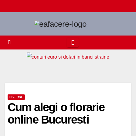
Skip
to
content
DIVERSE
Cum alegi o florarie
online Bucuresti