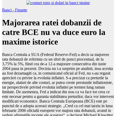
Banci - Finante
Majorarea ratei dobanzii de
catre BCE nu va duce euro la
maxime istorice
Banca Centrala a SUA (Federal Reserve-Fed) a decis sa majoreze
rata dobanzii de referinta cu un sfert de punct procentual, de la
3,75% la 5%, fiind cea de-a 12-a majorare consecutiva din iunie
2004 pana in prezent. Decizia nu i-a surprins pe analisti, insa acestia
au fost dezamagiti ca, in comunicatul oficial al Fed, nu s-au regasit
aprecieri cu privire la evolutia inflatiei. S-a precizat ca preturile la
energie, alaturi de alte costuri, ar putea creste presiunile inflationiste,
iar perspectivele privind evolutia inflatiei pe termen lung raman
limitate. De asemenea, Fed a indicat din nou ca va face tot ceea ce
este necesar pentru a garanta stabilitatea preturilor, daca vor interveni
modificari economice. Banca Centrala Europeana (BCE) este pe
punctul de a adopta aceeasi strategie. „Cred ca cel mai tarziu in luna
februarie 2006 oficialii europeni vor majora rata dobanzii, avand in
vedere afirmatiile recente ale acestora“, a declarat Michael Klawitter,