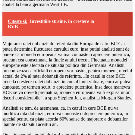
analist la banca germana West LB.
Citeste si:
Investitiile straine, in crestere la
BVB
Majorarea ratei dobanzii de referinta din Europa de catre BCE ar
putea determina fluctuarea cursului euro, insa putini analisti sunt de
parere ca moneda europeana va mai cunoaste o apreciere puternica,
precum cea consemnata la finele anului trecut. Fluctuatia monedei
europene este afectata de situatia politica din Germania. Analistii
preconizeaza ca oficialii europeni vor pastra, pentru moment, nivelul
actual de 2% al ratei dobanzii de referinta. „In cazul in care BCE
trece la cresterea ratei dobanzii in cursul lunii viitoare, euro ar putea
cunoaste, pe termen scurt, o apreciere puternica. Insa daca manevra
BCE se va dovedi prematura, moneda europeana va fi expusa unor
riscuri considerabile“, a spus Stephen Jen, analist la Morgan Stanley.
Analistii se tem, de asemenea, ca, in cazul in care BCE nu va
modifica rata dobanzii, euro va cunoaste o depreciere puternica, in
special pentru ca piata acorda 60% sanse de majorare a dobanzilor
inainte de sfarsitul acestui an.
De la inceputul anului, dolarul a inregistrat o tendinta de crestere in