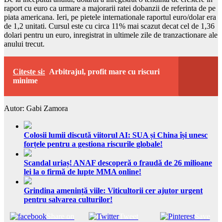
raport cu euro ca urmare a majorarii ratei dobanzii de referinta de pe
piata americana. Ieri, pe pietele internationale raportul euro/dolar era
de 1,2 unitati. Cursul este cu circa 11% mai scazut decat cel de 1,36
dolari pentru un euro, inregistrat in ultimele zile de tranzactionare ale
anului trecut.
Citeste si:
Arbitrajul, profit mare cu riscuri
minime
Autor: Gabi Zamora
Colosii lumii discută viitorul AI: SUA și China își unesc
forțele pentru a gestiona riscurile globale!
Scandal uriaș! ANAF descoperă o fraudă de 26 milioane
lei la o firmă de lupte MMA online!
Grindina amenință viile: Viticultorii cer ajutor urgent
pentru salvarea culturilor!
Share on
Tweet
Save