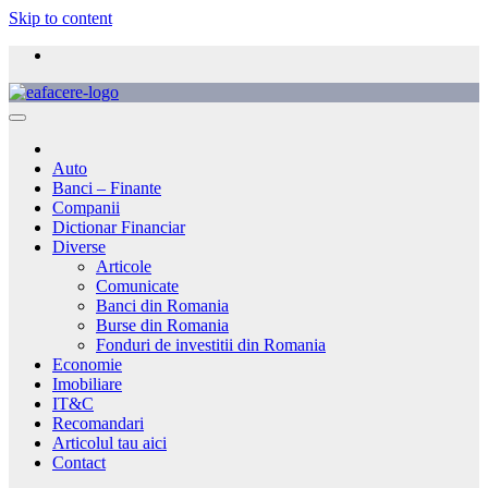
Skip to content
Auto
Banci – Finante
Companii
Dictionar Financiar
Diverse
Articole
Comunicate
Banci din Romania
Burse din Romania
Fonduri de investitii din Romania
Economie
Imobiliare
IT&C
Recomandari
Articolul tau aici
Contact