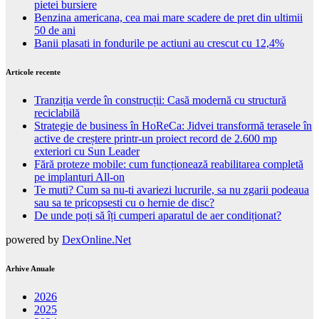
pietei bursiere
Benzina americana, cea mai mare scadere de pret din ultimii
50 de ani
Banii plasati in fondurile pe actiuni au crescut cu 12,4%
Articole recente
Tranziția verde în construcții: Casă modernă cu structură
reciclabilă
Strategie de business în HoReCa: Jidvei transformă terasele în
active de creștere printr-un proiect record de 2.600 mp
exteriori cu Sun Leader
Fără proteze mobile: cum funcționează reabilitarea completă
pe implanturi All-on
Te muti? Cum sa nu-ti avariezi lucrurile, sa nu zgarii podeaua
sau sa te pricopsesti cu o hernie de disc?
De unde poți să îți cumperi aparatul de aer condiționat?
powered by
DexOnline.Net
Arhive Anuale
2026
2025