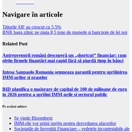
Facebook
Navigare în articole
Titlurile SIF au crescut cu 5,5%
BNR baga zilnic pe piata 8,5 tone de monede si bancnote de lei noi
Related Post
Antreprenorii români descoperă un „shortcut” financiar: cum
obțin firmele finanțări mai rapid fără să piardă timp în bănci
Intesa Sanpaolo Romania semneaza garantii pentru sprijinirea
IMM-urilor si oraselor
BID planifica o majorare de capital de 100 de milioane de euro
in 2026 pentru a sprijini IMM-urile si sectorul public
Pe acelasi subiect
Se vinde Bloomberg
IMM-rile vor primi sprijin pentru dezvoltarea afacerilor
Societatile de Investitii Financiare – vedetele incontestabile ale