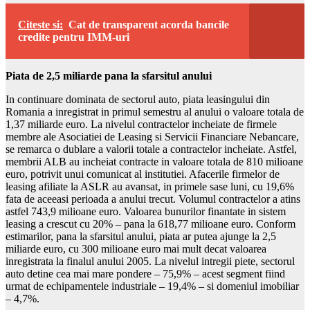
Citeste si:
Cat de transparent acorda bancile
credite pentru IMM-uri
Piata de 2,5 miliarde pana la sfarsitul anului
In continuare dominata de sectorul auto, piata leasingului din
Romania a inregistrat in primul semestru al anului o valoare totala de
1,37 miliarde euro. La nivelul contractelor incheiate de firmele
membre ale Asociatiei de Leasing si Servicii Financiare Nebancare,
se remarca o dublare a valorii totale a contractelor incheiate. Astfel,
membrii ALB au incheiat contracte in valoare totala de 810 milioane
euro, potrivit unui comunicat al institutiei. Afacerile firmelor de
leasing afiliate la ASLR au avansat, in primele sase luni, cu 19,6%
fata de aceeasi perioada a anului trecut. Volumul contractelor a atins
astfel 743,9 milioane euro. Valoarea bunurilor finantate in sistem
leasing a crescut cu 20% – pana la 618,77 milioane euro. Conform
estimarilor, pana la sfarsitul anului, piata ar putea ajunge la 2,5
miliarde euro, cu 300 milioane euro mai mult decat valoarea
inregistrata la finalul anului 2005. La nivelul intregii piete, sectorul
auto detine cea mai mare pondere – 75,9% – acest segment fiind
urmat de echipamentele industriale – 19,4% – si domeniul imobiliar
– 4,7%.