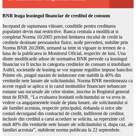
BNR leaga leasingul financiar de creditul de consum
Incepand de saptamana viitoare, conditiile pentru creditarea
populatiei devin mai restrictive. Banca centrala a modificat si
completat Norma 10/2005 privind limitarea riscului de credit la
creditele destinate persoanelor fizice, noile prevederi, stabilite prin
Norma BNR 20/2006, urmand sa intre in vigoare in termen de o
luna de la publicarea in Monitorul Oficial, respectiv de luni. Una
dintre modificarile aduse de normativa BNR prevede ca leasingul
financiar va fi inclus in categoria creditelor de consum si imobiliare.
Astfel, societatile de leasing se vor supune regulilor impuse bancilor.
Printre ele, pragul maxim de indatorare este stabilit la 40% din
veniturile nete lunare ale solicitantului. Norma BNR mentioneaza ca
aceste reguli se aplica si in cazul institutiilor financiare nebancare
romane sau sucursale ale celor straine, inscrise in Registrul general
tinut de BNR. “La evaluarea bonitatii solicitantului se va avea in
vedere ca angajamentele totale de plata lunare, ale solicitantului si
ale familiei acestuia, respectiv principalul, dobanda si orice alte
costuri decurgand din contractul de credit, indiferent de creditor,
inclusiv din creditul a carui acordare se solicita, sa reprezinte cel
mult 40% din veniturile nete lunare ale solicitantului si, dupa caz, ale
familiei acestuia”, stabileste norma publicata la 22 septembrie.