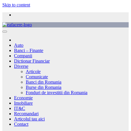
Skip to content
Auto
Banci – Finante
Companii
Dictionar Financiar
Diverse
Articole
Comunicate
Banci din Romania
Burse din Romania
Fonduri de investitii din Romania
Economie
Imobiliare
IT&C
Recomandari
Articolul tau aici
Contact