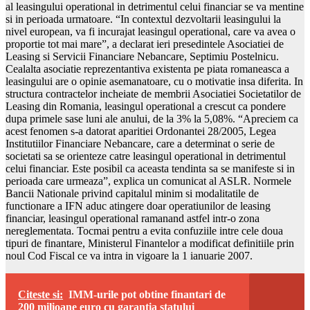
al leasingului operational in detrimentul celui financiar se va mentine
si in perioada urmatoare. “In contextul dezvoltarii leasingului la
nivel european, va fi incurajat leasingul operational, care va avea o
proportie tot mai mare”, a declarat ieri presedintele Asociatiei de
Leasing si Servicii Financiare Nebancare, Septimiu Postelnicu.
Cealalta asociatie reprezentantiva existenta pe piata romaneasca a
leasingului are o opinie asemanatoare, cu o motivatie insa diferita. In
structura contractelor incheiate de membrii Asociatiei Societatilor de
Leasing din Romania, leasingul operational a crescut ca pondere
dupa primele sase luni ale anului, de la 3% la 5,08%. “Apreciem ca
acest fenomen s-a datorat aparitiei Ordonantei 28/2005, Legea
Institutiilor Financiare Nebancare, care a determinat o serie de
societati sa se orienteze catre leasingul operational in detrimentul
celui financiar. Este posibil ca aceasta tendinta sa se manifeste si in
perioada care urmeaza”, explica un comunicat al ASLR. Normele
Bancii Nationale privind capitalul minim si modalitatile de
functionare a IFN aduc atingere doar operatiunilor de leasing
financiar, leasingul operational ramanand astfel intr-o zona
nereglementata. Tocmai pentru a evita confuziile intre cele doua
tipuri de finantare, Ministerul Finantelor a modificat definitiile prin
noul Cod Fiscal ce va intra in vigoare la 1 ianuarie 2007.
Citeste si:
IMM-urile pot obtine finantari de
200 milioane euro cu garantia statului