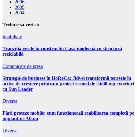
2006
2005
2004
Trebuie sa vezi si:
Imobiliare
Tranziția verde în construcții: Casă modernă cu structură
reciclabilă
Comunicate de presa
Strategie de business în HoReCa: Jidvei transformă terasele în
active de creștere printr-un proiect record de 2.600 mp exteriori
cu Sun Leader
Diverse
Fără proteze mobile: cum funcționează reabilitarea completă pe
implanturi All-on
Diverse