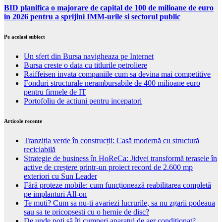
BID planifica o majorare de capital de 100 de milioane de euro
in 2026 pentru a sprijini IMM-urile si sectorul public
Pe acelasi subiect
Un sfert din Bursa navigheaza pe Internet
Bursa creste o data cu titlurile petroliere
Raiffeisen invata companiile cum sa devina mai competitive
Fonduri structurale nerambursabile de 400 milioane euro
pentru firmele de IT
Portofoliu de actiuni pentru incepatori
Articole recente
Tranziția verde în construcții: Casă modernă cu structură
reciclabilă
Strategie de business în HoReCa: Jidvei transformă terasele în
active de creștere printr-un proiect record de 2.600 mp
exteriori cu Sun Leader
Fără proteze mobile: cum funcționează reabilitarea completă
pe implanturi All-on
Te muti? Cum sa nu-ti avariezi lucrurile, sa nu zgarii podeaua
sau sa te pricopsesti cu o hernie de disc?
De unde poți să îți cumperi aparatul de aer condiționat?