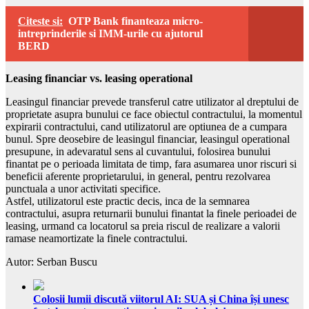
Citeste si:
OTP Bank finanteaza micro-
intreprinderile si IMM-urile cu ajutorul
BERD
Leasing financiar vs. leasing operational
Leasingul financiar prevede transferul catre utilizator al dreptului de
proprietate asupra bunului ce face obiectul contractului, la momentul
expirarii contractului, cand utilizatorul are optiunea de a cumpara
bunul. Spre deosebire de leasingul financiar, leasingul operational
presupune, in adevaratul sens al cuvantului, folosirea bunului
finantat pe o perioada limitata de timp, fara asumarea unor riscuri si
beneficii aferente proprietarului, in general, pentru rezolvarea
punctuala a unor activitati specifice.
Astfel, utilizatorul este practic decis, inca de la semnarea
contractului, asupra returnarii bunului finantat la finele perioadei de
leasing, urmand ca locatorul sa preia riscul de realizare a valorii
ramase neamortizate la finele contractului.
Autor: Serban Buscu
Colosii lumii discută viitorul AI: SUA și China își unesc