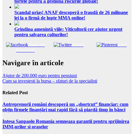
forțele pentru a gestiona riscurile globale!
Scandal uriaș! ANAF descoperă o fraudă de 26 milioane
lei la o firmă de lupte MMA online!
Grindina amenință viile: Viticultorii cer ajutor urgent
pentru salvarea culturilor!
Share on
Tweet
Save
Facebook
Navigare în articole
Ajutor de 200.000 euro pentru pensiuni
Cum sa investesti la bursa – sfaturi de la specialisti
Related Post
Antreprenorii români descoperă un „shortcut” financiar: cum
obțin firmele finanțări mai rapid fără să piardă timp în bănci
Intesa Sanpaolo Romania semneaza garantii pentru sprijinirea
IMM-urilor si oraselor