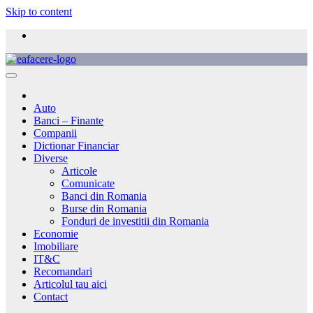
Skip to content
Auto
Banci – Finante
Companii
Dictionar Financiar
Diverse
Articole
Comunicate
Banci din Romania
Burse din Romania
Fonduri de investitii din Romania
Economie
Imobiliare
IT&C
Recomandari
Articolul tau aici
Contact