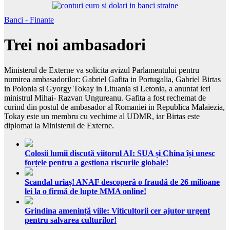
Banci - Finante
Trei noi ambasadori
Ministerul de Externe va solicita avizul Parlamentului pentru
numirea ambasadorilor: Gabriel Gafita in Portugalia, Gabriel Birtas
in Polonia si Gyorgy Tokay in Lituania si Letonia, a anuntat ieri
ministrul Mihai- Razvan Ungureanu. Gafita a fost rechemat de
curind din postul de ambasador al Romaniei in Republica Malaiezia,
Tokay este un membru cu vechime al UDMR, iar Birtas este
diplomat la Ministerul de Externe.
Colosii lumii discută viitorul AI: SUA și China își unesc
forțele pentru a gestiona riscurile globale!
Scandal uriaș! ANAF descoperă o fraudă de 26 milioane
lei la o firmă de lupte MMA online!
Grindina amenință viile: Viticultorii cer ajutor urgent
pentru salvarea culturilor!