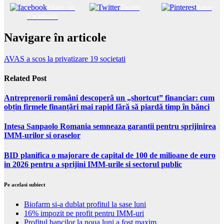
Share on
Tweet
Save
Facebook
Navigare în articole
AVAS a scos la privatizare 19 societati
Related Post
Antreprenorii români descoperă un „shortcut” financiar: cum
obțin firmele finanțări mai rapid fără să piardă timp în bănci
Intesa Sanpaolo Romania semneaza garantii pentru sprijinirea
IMM-urilor si oraselor
BID planifica o majorare de capital de 100 de milioane de euro
in 2026 pentru a sprijini IMM-urile si sectorul public
Pe acelasi subiect
Biofarm si-a dublat profitul la sase luni
16% impozit pe profit pentru IMM-uri
Profitul bancilor la noua luni a fost maxim