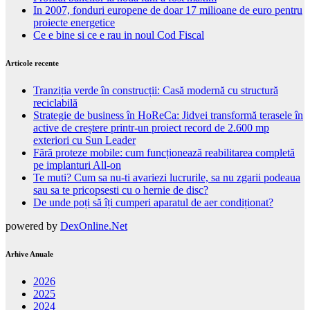
In 2007, fonduri europene de doar 17 milioane de euro pentru
proiecte energetice
Ce e bine si ce e rau in noul Cod Fiscal
Articole recente
Tranziția verde în construcții: Casă modernă cu structură
reciclabilă
Strategie de business în HoReCa: Jidvei transformă terasele în
active de creștere printr-un proiect record de 2.600 mp
exteriori cu Sun Leader
Fără proteze mobile: cum funcționează reabilitarea completă
pe implanturi All-on
Te muti? Cum sa nu-ti avariezi lucrurile, sa nu zgarii podeaua
sau sa te pricopsesti cu o hernie de disc?
De unde poți să îți cumperi aparatul de aer condiționat?
powered by
DexOnline.Net
Arhive Anuale
2026
2025
2024